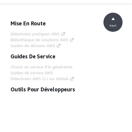
Mise En Route
haut
Didacticiels pratiques AWS
Bibliothèque de solutions AWS
Guides de décision AWS
Guides De Service
Choisir un service d'IA générative
Guides de service AWS
Didacticiels AWS CLI sur GitHub
Outils Pour Développeurs
Bibliothèque d'exemples de code AWS
AWS CLI
Centre de créateur AWS
Blog sur les outils AWS pour les
développeurs