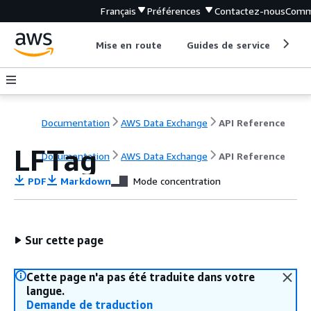
Français
Préférences
Contactez-nous
Comm
Mise en route
Guides de service
Out
Documentation
AWS Data Exchange
API Reference
LFTag
Documentation
AWS Data Exchange
API Reference
PDF
Markdown
Mode concentration
Sur cette page
Cette page n'a pas été traduite dans votre
langue.
Demande de traduction