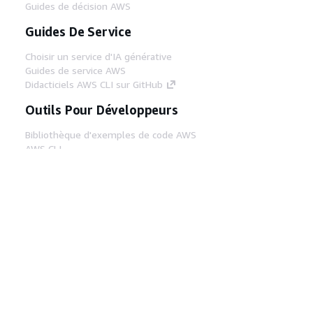
Guides de décision AWS
Guides De Service
Choisir un service d'IA générative
Guides de service AWS
Didacticiels AWS CLI sur GitHub
Outils Pour Développeurs
Bibliothèque d'exemples de code AWS
AWS CLI
Centre de créateur AWS
Blog sur les outils AWS pour les
développeurs
Liens Utiles
Téléchargez les documents du serveur MCP
AWS
Connectez-vous à la console AWS
AWS re:Post