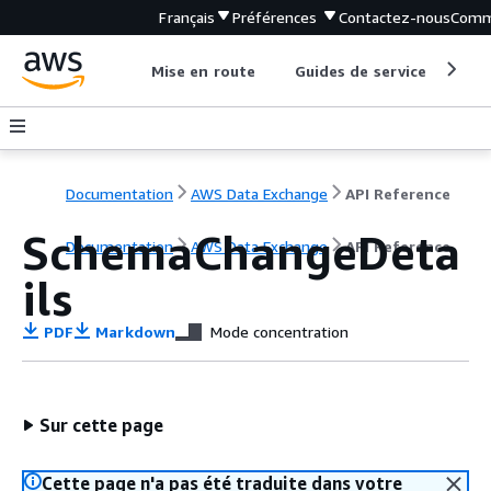
Français
Préférences
Contactez-nous
Comm
Mise en route
Guides de service
Out
Documentation
AWS Data Exchange
API Reference
SchemaChangeDeta
Documentation
AWS Data Exchange
API Reference
ils
PDF
Markdown
Mode concentration
Sur cette page
Cette page n'a pas été traduite dans votre