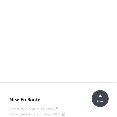
Mise En Route
haut
Didacticiels pratiques AWS
Bibliothèque de solutions AWS