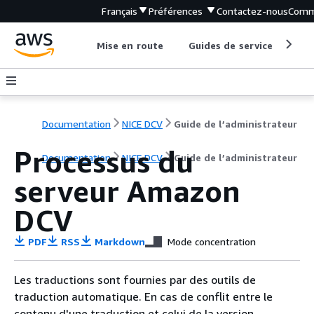
Français
Préférences
Contactez-nous
Comm
Mise en route
Guides de service
Out
Documentation
NICE DCV
Guide de l’administrateur
Processus du
Documentation
NICE DCV
Guide de l’administrateur
serveur Amazon
DCV
PDF
RSS
Markdown
Mode concentration
Les traductions sont fournies par des outils de
traduction automatique. En cas de conflit entre le
contenu d'une traduction et celui de la version