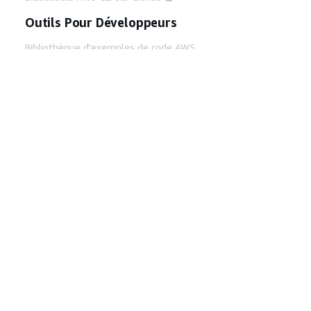
Outils Pour Développeurs
Bibliothèque d'exemples de code AWS
AWS CLI
Centre de créateur AWS
Blog sur les outils AWS pour les
développeurs
Liens Utiles
Téléchargez les documents du serveur MCP
AWS
Connectez-vous à la console AWS
AWS re:Post
Confidentialité
Conditions d'utilisation du
site
Préférences de cookies
© 2026,
Amazon Web Services, Inc. ou ses affiliés. Tous
droits réservés.
Français