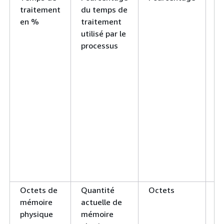
traitement
du temps de
p
en %
traitement
es
utilisé par le
u
processus
p
(
si
le
m
un
Id
à 
(
Pr
T
Octets de
Quantité
Octets
Id
mémoire
actuelle de
à 
physique
mémoire
(