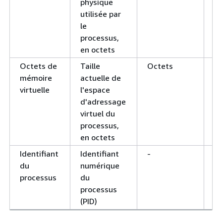
physique
W
utilisée par
le
processus,
en octets
Octets de
Taille
Octets
mémoire
actuelle de
virtuelle
l'espace
d'adressage
virtuel du
processus,
en octets
Identifiant
Identifiant
-
du
numérique
processus
du
processus
(PID)