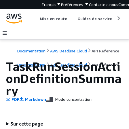
Français
Préférences
Contactez-nous
Comm
Mise en route
Guides de service
Out
Documentation
AWS Deadline Cloud
API Reference
TaskRunSessionActi
Documentation
AWS Deadline Cloud
API Reference
onDefinitionSumma
ry
PDF
Markdown
Mode concentration
Sur cette page