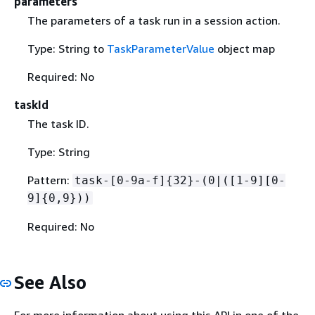
parameters
The parameters of a task run in a session action.
Type: String to
TaskParameterValue
object map
Required: No
taskId
The task ID.
Type: String
Pattern:
task-[0-9a-f]
{
32}-(0|([1-9][0-
9]
{
0,9}))
Required: No
See Also