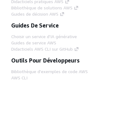
Didacticiels pratiques AWS
Bibliothèque de solutions AWS
Guides de décision AWS
Guides De Service
Choisir un service d'IA générative
Guides de service AWS
Didacticiels AWS CLI sur GitHub
Outils Pour Développeurs
Bibliothèque d'exemples de code AWS
AWS CLI
Centre de créateur AWS
Blog sur les outils AWS pour les
développeurs
Liens Utiles
Téléchargez les documents du serveur MCP
AWS
Connectez-vous à la console AWS
AWS re:Post