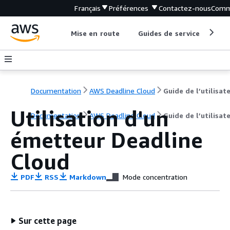
Français
Préférences
Contactez-nous
Comm
Mise en route
Guides de service
Out
Documentation
AWS Deadline Cloud
Guide de l’utilisat
Utilisation d'un
Documentation
AWS Deadline Cloud
Guide de l’utilisat
émetteur Deadline
Cloud
PDF
RSS
Markdown
Mode concentration
Sur cette page