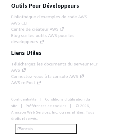
Outils Pour Développeurs
Bibliothèque d'exemples de code AWS
AWS CLI
Centre de créateur AWS
Blog sur les outils AWS pour les
développeurs
Liens Utiles
Téléchargez les documents du serveur MCP
AWS
Connectez-vous à la console AWS
AWS re:Post
Confidentialité
Conditions d'utilisation du
site
Préférences de cookies
© 2026,
Amazon Web Services, Inc. ou ses affiliés. Tous
droits réservés.
Français