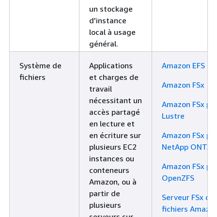
un stockage
d'instance
local à usage
général.
Système de
Applications
Amazon EFS
fichiers
et charges de
Amazon FSx
travail
nécessitant un
Amazon FSx po
accès partagé
Lustre
en lecture et
en écriture sur
Amazon FSx po
plusieurs EC2
NetApp ONTAP
instances ou
Amazon FSx po
conteneurs
OpenZFS
Amazon, ou à
partir de
Serveur FSx de
plusieurs
fichiers Amazo
serveurs sur