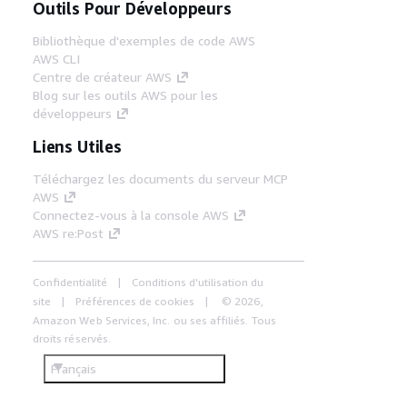
Outils Pour Développeurs
Bibliothèque d'exemples de code AWS
AWS CLI
Centre de créateur AWS
Blog sur les outils AWS pour les
développeurs
Liens Utiles
Téléchargez les documents du serveur MCP
AWS
Connectez-vous à la console AWS
AWS re:Post
Confidentialité
Conditions d'utilisation du
site
Préférences de cookies
© 2026,
Amazon Web Services, Inc. ou ses affiliés. Tous
droits réservés.
Français