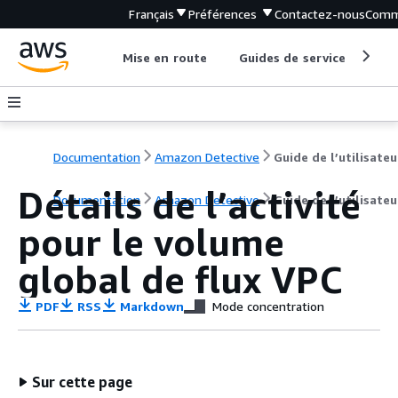
Français
Préférences
Contactez-nous
Comm
Mise en route
Guides de service
Out
Documentation
Amazon Detective
Guide de l’utilisateu
Détails de l’activité
Documentation
Amazon Detective
Guide de l’utilisateu
pour le volume
global de flux VPC
PDF
RSS
Markdown
Mode concentration
Sur cette page