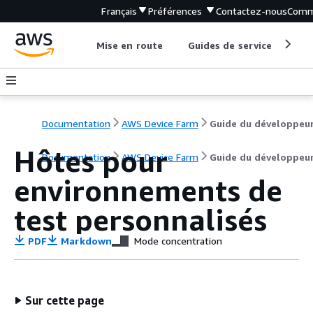
Français
Préférences
Contactez-nous
Comm
Mise en route
Guides de service
Out
Documentation
AWS Device Farm
Guide du développeu
Hôtes pour
Documentation
AWS Device Farm
Guide du développeu
environnements de
test personnalisés
PDF
Markdown
Mode concentration
Sur cette page