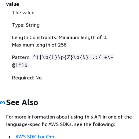
value
The value.
Type: String
Length Constraints: Minimum length of 0.
Maximum length of 256.
Pattern:
^([\p
{
L}\p
{
Z}\p
{
N}_.:/=+\-
@]*)$
Required: No
See Also
For more information about using this API in one of the
language-specific AWS SDKs, see the following:
AWS SDK for C++