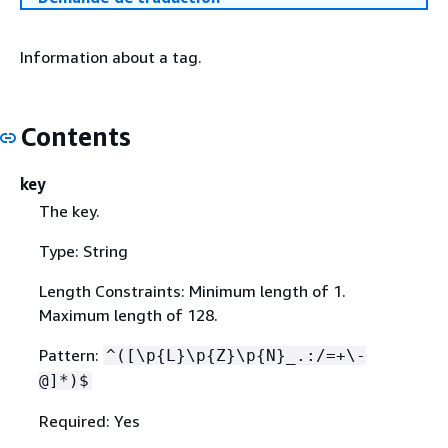
Information about a tag.
Contents
key
The key.
Type: String
Length Constraints: Minimum length of 1.
Maximum length of 128.
Pattern:
^([\p
{
L}\p
{
Z}\p
{
N}_.:/=+\-
@]*)$
Required: Yes