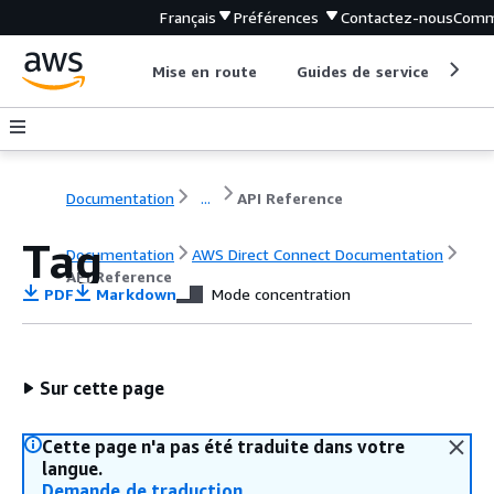
Français
Préférences
Contactez-nous
Comm
Mise en route
Guides de service
Out
Documentation
...
API Reference
Tag
Documentation
AWS Direct Connect Documentation
API Reference
PDF
Markdown
Mode concentration
Sur cette page
Cette page n'a pas été traduite dans votre
langue.
Demande de traduction