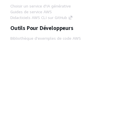
Choisir un service d'IA générative
Guides de service AWS
Didacticiels AWS CLI sur GitHub
Outils Pour Développeurs
Bibliothèque d'exemples de code AWS
AWS CLI
Centre de créateur AWS
Blog sur les outils AWS pour les
développeurs
Liens Utiles
Téléchargez les documents du serveur MCP
AWS
Connectez-vous à la console AWS
AWS re:Post
Confidentialité
Conditions d'utilisation du
site
Préférences de cookies
© 2026,
Amazon Web Services, Inc. ou ses affiliés. Tous