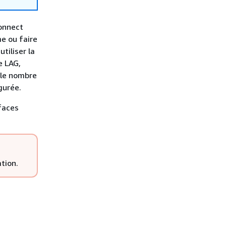
Connect
e ou faire
tiliser la
e LAG,
 le nombre
gurée.
faces
tion.