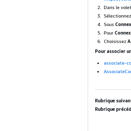
Dans le vole
Sélectionnez
Sous
Connex
Pour
Connex
Choisissez
A
Pour associer un
associate-c
AssociateCo
Rubrique suivant
Rubrique précéd