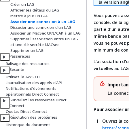
la version ang
Créer un LAG
Afficher les détails du LAG
Vous pouvez asso
Mettre à jour un LAG
Associer une connexion à un LAG
console, de la l
Dissocier une connexion d'un LAG
partie d'un autre
Associer un MacSec CKN/CAK à un LAG
même bande passa
Supprimer l'association entre un LAG
vous ne pouvez p
et une clé secrète MACsec
minimum de conne
Supprimer un LAG
Passerelles
L'association d
Balisage des ressources
virtuelles au LAG
Sécurité
Utilisez le AWS CLI
Journalisation des appels d’API
Importan
Notifications d'événements
La connec
opérationnels Direct Connect
Surveillez les ressources Direct
Connect
Pour associer u
Quotas Direct Connect
Résolution des problèmes
Ouvrez la c
Historique du document
https://con