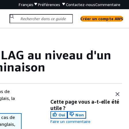
Français
Préférences
Contactez-nous
Commentaire
Créer un compte AWS
 LAG au niveau d'un
minaison
as de
lais, la
Cette page vous a-t-elle été
utile ?
Oui
Non
 cas de
Faire un commentaire
anglais,