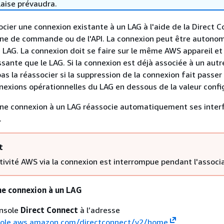
laise prévaudra.
cier une connexion existante à un LAG à l'aide de la Direct 
igne de commande ou de l'API. La connexion peut être autonom
 LAG. La connexion doit se faire sur le même AWS appareil et u
nte que le LAG. Si la connexion est déjà associée à un autr
as la réassocier si la suppression de la connexion fait passer
xions opérationnelles du LAG en dessous de la valeur confi
'une connexion à un LAG réassocie automatiquement ses inter
.
t
tivité AWS via la connexion est interrompue pendant l'associa
ne connexion à un LAG
onsole
Direct Connect
à l’adresse
sole.aws.amazon.com/directconnect/v2/home
.