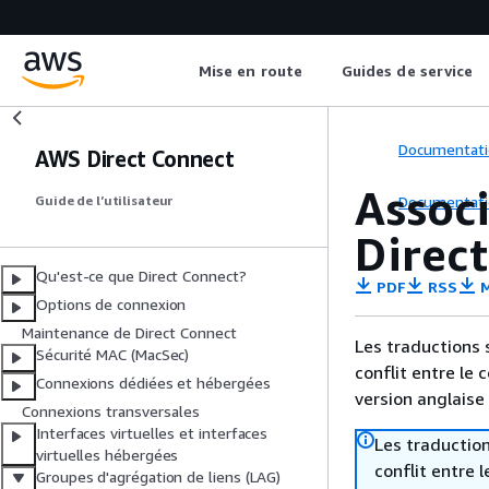
Mise en route
Guides de service
Documentati
AWS Direct Connect
Assoc
Documentati
Guide de l’utilisateur
Direc
Qu'est-ce que Direct Connect?
PDF
RSS
M
Options de connexion
Maintenance de Direct Connect
Les traductions 
Sécurité MAC (MacSec)
conflit entre le 
Connexions dédiées et hébergées
version anglaise
Connexions transversales
Interfaces virtuelles et interfaces
Les traduction
virtuelles hébergées
conflit entre 
Groupes d'agrégation de liens (LAG)