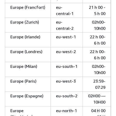
Europe (Francfort)
eu-
21 h 00 -
central-1
5 h 00
Europe (Zurich)
eu-
02h00-
central-2
10h00
Europe (Irlande)
eu-west-1
22 h 00-
6 h 00
Europe (Londres)
eu-west-2
22 h 00-
6 h 00
Europe (Milan)
eu-south-1
02h00-
10h00
Europe (Paris)
eu-west-3
23:59-
07:29
Europe (Espagne)
eu-south-2
02H00 —
10H00
Europe
eu-north-1
04 H 00