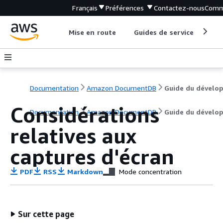
Français
Préférences
Contactez-nous
Comm
Mise en route
Guides de service
Out
Documentation
Amazon DocumentDB
Considérations
Documentation
Amazon DocumentDB
Guide du dévelo
relatives aux
captures d'écran
PDF
RSS
Markdown
Mode concentration
Sur cette page