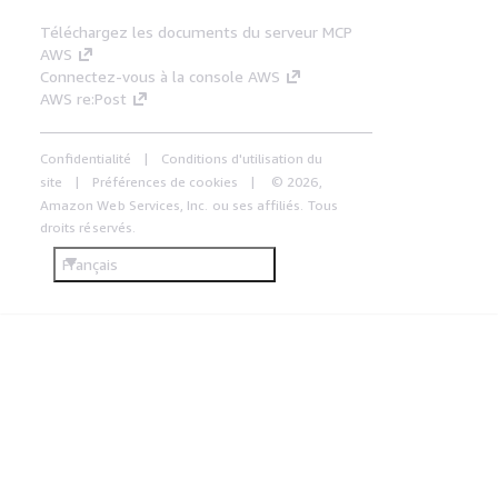
Téléchargez les documents du serveur MCP
AWS
Connectez-vous à la console AWS
AWS re:Post
Confidentialité
Conditions d'utilisation du
site
Préférences de cookies
© 2026,
Amazon Web Services, Inc. ou ses affiliés. Tous
droits réservés.
Français