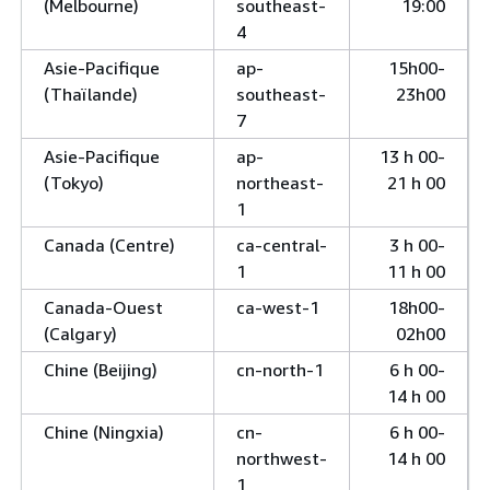
(Melbourne)
southeast-
19:00
4
Asie-Pacifique
ap-
15h00-
(Thaïlande)
southeast-
23h00
7
Asie-Pacifique
ap-
13 h 00-
(Tokyo)
northeast-
21 h 00
1
Canada (Centre)
ca-central-
3 h 00-
1
11 h 00
Canada-Ouest
ca-west-1
18h00-
(Calgary)
02h00
Chine (Beijing)
cn-north-1
6 h 00-
14 h 00
Chine (Ningxia)
cn-
6 h 00-
northwest-
14 h 00
1