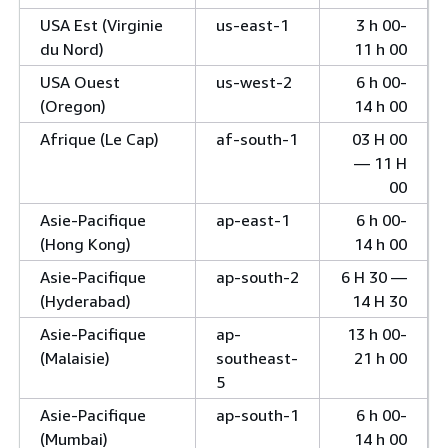
USA Est (Virginie
us-east-1
3 h 00-
du Nord)
11 h 00
USA Ouest
us-west-2
6 h 00-
(Oregon)
14 h 00
Afrique (Le Cap)
af-south-1
03 H 00
— 11 H
00
Asie-Pacifique
ap-east-1
6 h 00-
(Hong Kong)
14 h 00
Asie-Pacifique
ap-south-2
6 H 30 —
(Hyderabad)
14 H 30
Asie-Pacifique
ap-
13 h 00-
(Malaisie)
southeast-
21 h 00
5
Asie-Pacifique
ap-south-1
6 h 00-
(Mumbai)
14 h 00