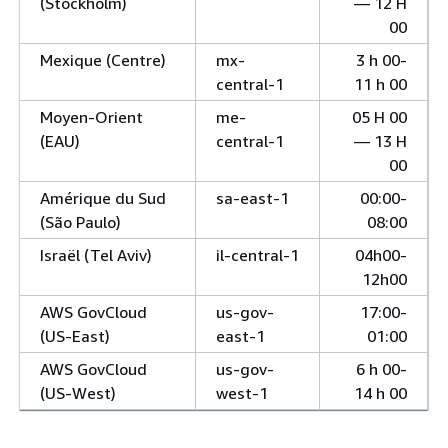
(Stockholm)
— 12 H
00
Mexique (Centre)
mx-
3 h 00-
central-1
11 h 00
Moyen-Orient
me-
05 H 00
(EAU)
central-1
— 13 H
00
Amérique du Sud
sa-east-1
00:00-
(São Paulo)
08:00
Israël (Tel Aviv)
il-central-1
04h00-
12h00
AWS GovCloud
us-gov-
17:00-
(US-East)
east-1
01:00
AWS GovCloud
us-gov-
6 h 00-
(US-West)
west-1
14 h 00