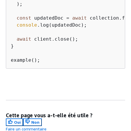
  );

const
 updatedDoc = 
await
 collection.fin
console
.log(updatedDoc);

await
 client.close();

}

example();
Cette page vous a-t-elle été utile ?
Oui
Non
Faire un commentaire