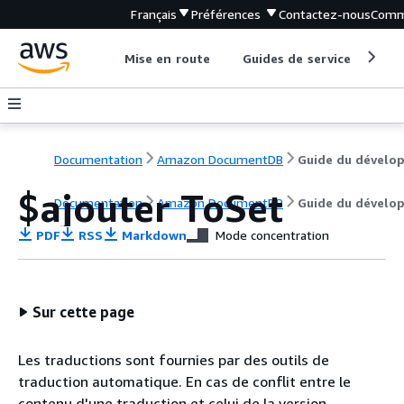
Français
Préférences
Contactez-nous
Comm
Mise en route
Guides de service
Out
Documentation
Amazon DocumentDB
$ajouter ToSet
Documentation
Amazon DocumentDB
Guide du dévelo
PDF
RSS
Markdown
Mode concentration
Sur cette page
Les traductions sont fournies par des outils de
traduction automatique. En cas de conflit entre le
contenu d'une traduction et celui de la version