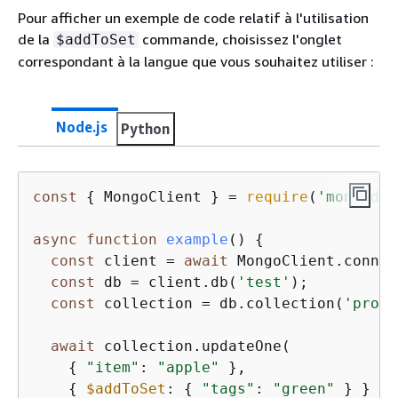
Pour afficher un exemple de code relatif à l'utilisation
de la
commande, choisissez l'onglet
$addToSet
correspondant à la langue que vous souhaitez utiliser :
Node.js
Python
const
{
 MongoClient } = 
require
(
'mongodb'
async
function
example
(
) 
{
const
 client = 
await
 MongoClient.connec
const
 db = client.db(
'test'
);

const
 collection = db.collection(
'produ
await
 collection.updateOne(

{
"item"
: 
"apple"
 },

{
$addToSet
: 
{
"tags"
: 
"green"
 } }
