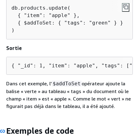
db.products.update(

{
 "item": "apple" },

{
 $addToSet: 
{
 "tags": "green" } }

)
Sortie
{
 "_id": 1, "item": "apple", "tags": ["fr
Dans cet exemple, l'
opérateur ajoute la
$addToSet
balise « verte » au tableau « tags » du document où le
champ « item » est « apple ». Comme le mot « vert » ne
figurait pas déjà dans le tableau, il a été ajouté.
Exemples de code