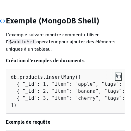
Exemple (MongoDB Shell)
L'exemple suivant montre comment utiliser
l'
opérateur pour ajouter des éléments
$addToSet
uniques à un tableau.
Création d'exemples de documents
db.products.insertMany([

{
 "_id": 1, "item": "apple", "tags": ["
{
 "_id": 2, "item": "banana", "tags": [
{
 "_id": 3, "item": "cherry", "tags": [
])
Exemple de requête