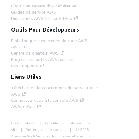
Choisir un service d'IA générative
Guides de service AWS
Didacticiels AWS CLI sur GitHub
Outils Pour Développeurs
Bibliothèque d'exemples de code AWS
AWS CLI
Centre de créateur AWS
Blog sur les outils AWS pour les
développeurs
Liens Utiles
Téléchargez les documents du serveur MCP
AWS
Connectez-vous à la console AWS
AWS re:Post
Confidentialité
Conditions d'utilisation du
site
Préférences de cookies
© 2026,
Amazon Web Services, Inc. ou ses affiliés. Tous