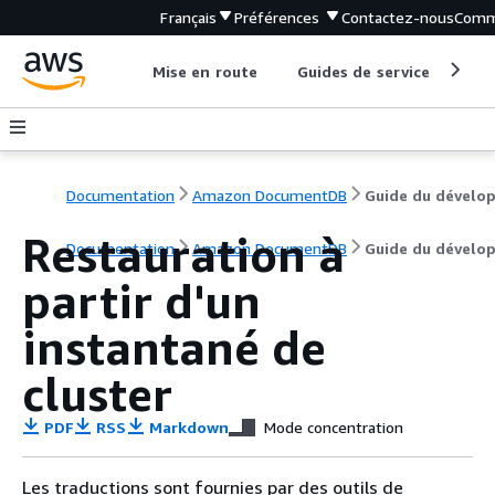
Français
Préférences
Contactez-nous
Comm
Mise en route
Guides de service
Out
Documentation
Amazon DocumentDB
Restauration à
Documentation
Amazon DocumentDB
Guide du dévelo
partir d'un
instantané de
cluster
PDF
RSS
Markdown
Mode concentration
Les traductions sont fournies par des outils de