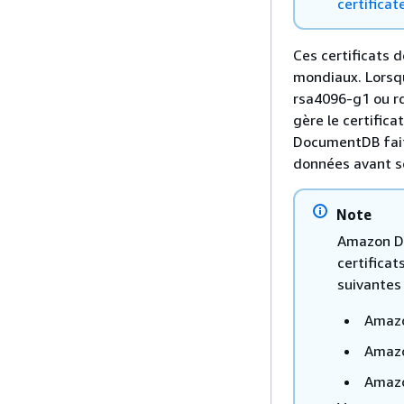
certificat
Ces certificats d
mondiaux. Lorsqu
rsa4096-g1 ou 
gère le certific
DocumentDB fait
données avant so
Note
Amazon Do
certificat
suivantes 
Amazo
Amazo
Amazo