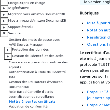
la version ang
MongoDB pris en charge
IA générative
Rubriques
Migration vers Amazon DocumentDB
Mise à niveau d'Amazon DocumentDB
Mise à jour 
Support étendu
Rotation aut
Sécurité
Résolution 
Gestion des mots de passe avec
Questions f
AWS Secrets Manager
Protection des données
Le certificat d'
Gestion de l’identité et des accès
été mis à jour e
Cross-service prévention confuse des
protocole TLS (T
adjoints
n'avez pas altern
Authentification à l'aide de l'identité
suivantes sont n
IAM
application et 
Gestion des utilisateurs d'Amazon
DocumentDB
Étape 1 : Té
Role-Based Contrôle d'accès
Journalisation et surveillance
jour votre ap
Mettre à jour les certificats
Étape 2 : Met
Validation de conformité