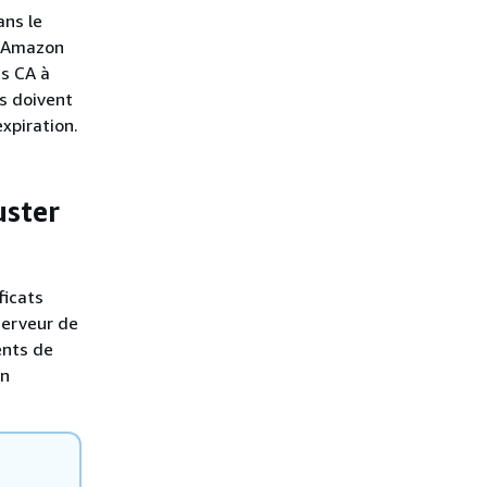
ans le
r Amazon
ts CA à
s doivent
expiration.
uster
ficats
 serveur de
ents de
un