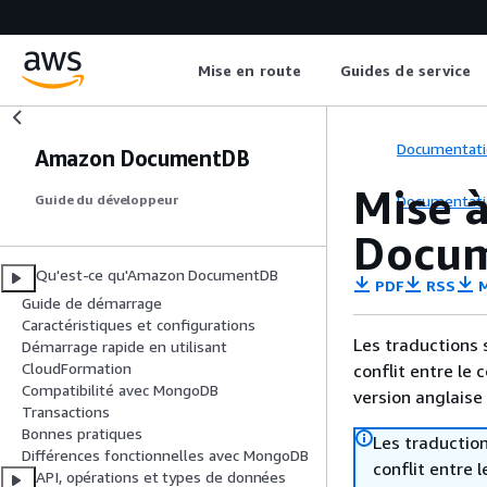
Mise en route
Guides de service
Documentati
Amazon DocumentDB
Mise à
Documentati
Guide du développeur
Docu
Qu'est-ce qu'Amazon DocumentDB
PDF
RSS
M
Guide de démarrage
Caractéristiques et configurations
Les traductions 
Démarrage rapide en utilisant
CloudFormation
conflit entre le 
Compatibilité avec MongoDB
version anglaise
Transactions
Bonnes pratiques
Les traduction
Différences fonctionnelles avec MongoDB
conflit entre 
API, opérations et types de données