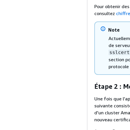
Pour obtenir des
consultez
chiffr
Note
Actuellem
de serveur
sslcert
section p
protocole 
Étape 2 : Me
Une fois que l'ap
suivante consist
d'un cluster Ama
nouveau certifica