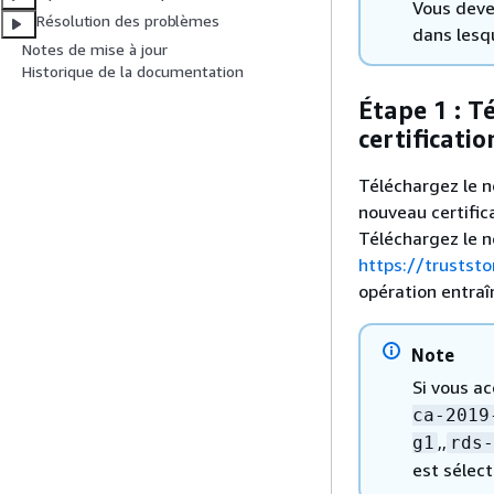
Vous deve
Résolution des problèmes
dans lesq
Notes de mise à jour
Historique de la documentation
Étape 1 : T
certificati
Téléchargez le no
nouveau certifi
Téléchargez le n
https://trustst
opération entra
Note
Si vous ac
ca-2019
,,
g1
rds-
est sélec