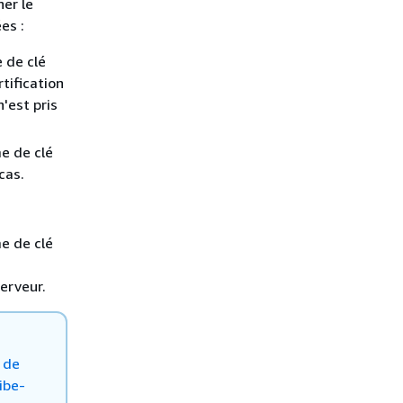
er le
es :
e de clé
tification
'est pris
me de clé
cas.
me de clé
erveur.
s de
ibe-