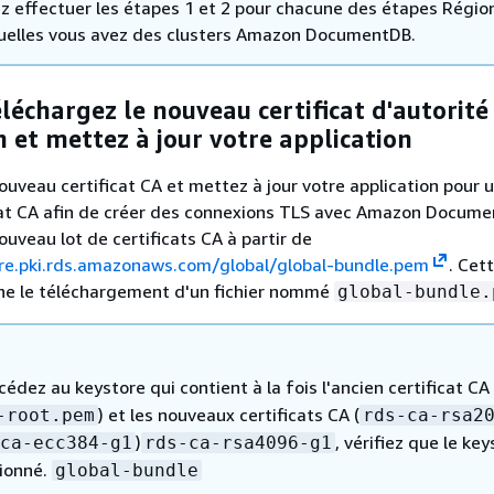
z effectuer les étapes 1 et 2 pour chacune des étapes Régi
uelles vous avez des clusters Amazon DocumentDB.
éléchargez le nouveau certificat d'autorité
on et mettez à jour votre application
uveau certificat CA et mettez à jour votre application pour ut
cat CA afin de créer des connexions TLS avec Amazon Docume
ouveau lot de certificats CA à partir de
ore.pki.rds.amazonaws.com/global/global-bundle.pem
. Cet
îne le téléchargement d'un fichier nommé
global-bundle.
cédez au keystore qui contient à la fois l'ancien certificat CA 
) et les nouveaux certificats CA (
-root.pem
rds-ca-rsa2
)
, vérifiez que le ke
ca-ecc384-g1
rds-ca-rsa4096-g1
tionné.
global-bundle