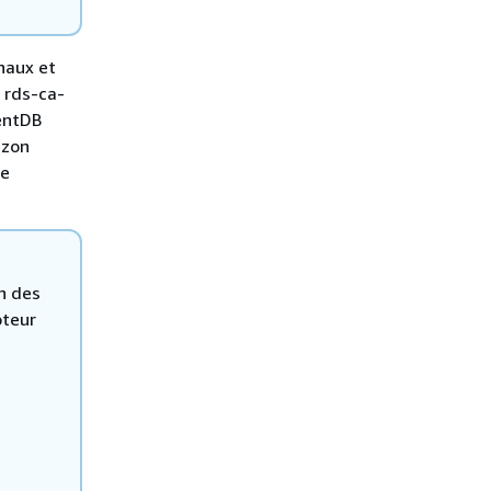
onaux et
, rds-ca-
entDB
azon
de
n des
oteur