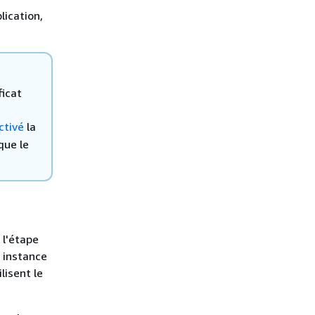
lication,
ficat
ctivé
la
que le
 l'étape
e instance
lisent le