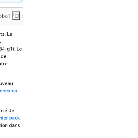
obal-bundle.pem
ts. Le
s
84-g1). Le
 de
otre
ouveau
nnexion
rité de
nier pack
ation dans