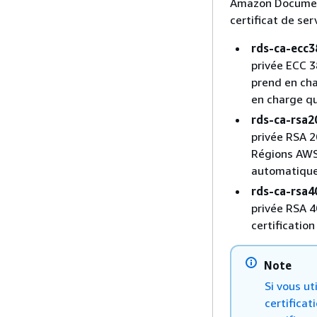
Amazon DocumentD
certificat de se
rds-ca-ecc3
privée ECC 3
prend en cha
en charge q
rds-ca-rsa2
privée RSA 2
Régions AWS 
automatique 
rds-ca-rsa4
privée RSA 4
certificatio
Note
Si vous ut
certificat