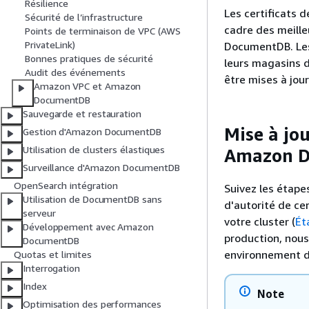
Résilience
Les certificats d
Sécurité de l’infrastructure
cadre des meill
Points de terminaison de VPC (AWS
PrivateLink)
DocumentDB. Les 
Bonnes pratiques de sécurité
leurs magasins 
Audit des événements
être mises à jour
Amazon VPC et Amazon
DocumentDB
Sauvegarde et restauration
Mise à jou
Gestion d'Amazon DocumentDB
Utilisation de clusters élastiques
Amazon 
Surveillance d'Amazon DocumentDB
OpenSearch intégration
Suivez les étape
Utilisation de DocumentDB sans
d'autorité de cer
serveur
votre cluster (
Ét
Développement avec Amazon
production, nou
DocumentDB
environnement d
Quotas et limites
Interrogation
Index
Note
Optimisation des performances