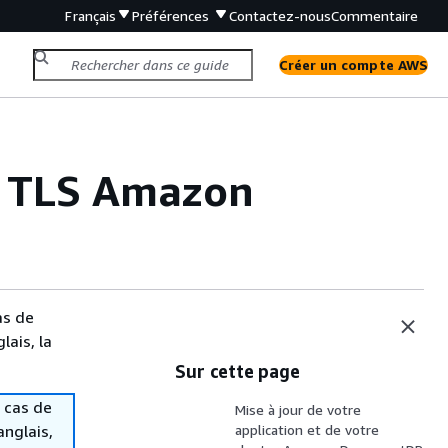
Français
Préférences
Contactez-nous
Commentaire
Créer un compte AWS
ts TLS Amazon
as de
lais, la
Sur cette page
 cas de
Mise à jour de votre
anglais,
application et de votre