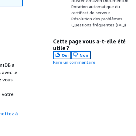
cluster Amazon DocumentDB
Rotation automatique du
certificat de serveur
Résolution des problèmes
Questions fréquentes (FAQ)
Cette page vous a-t-elle été
utile ?
Oui
Non
Faire un commentaire
entDB a
 avec le
e vous
s
 votre
 mettez à