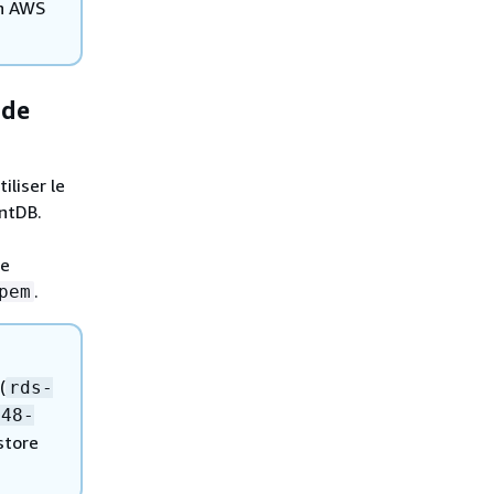
on AWS
 de
iliser le
ntDB.
te
.
pem
(
rds-
048-
ystore