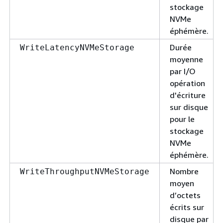
stockage
NVMe
éphémère.
Durée
WriteLatencyNVMeStorage
moyenne
par I/O
opération
d'écriture
sur disque
pour le
stockage
NVMe
éphémère.
Nombre
WriteThroughputNVMeStorage
moyen
d’octets
écrits sur
disque par