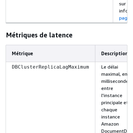
sur le
inform
page 
Métriques de latence
Métrique
Description
Le délai
DBClusterReplicaLagMaximum
maximal, en
millisecondes,
entre
l'instance
principale et
chaque
instance
Amazon
DocumentDB