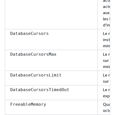
active
actuel
aux co
les li
d'inst
Le nom
DatabaseCursors
instan
minut
Le no
DatabaseCursorsMax
sur un
minut
Le no
DatabaseCursorsLimit
sur u
Le nom
DatabaseCursorsTimedOut
expiré
Quanti
FreeableMemory
octets