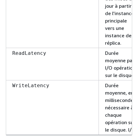
jour à partir
de l'instance
principale
vers une
instance de
réplica.
Durée
ReadLatency
moyenne par
I/O opération
sur le disque.
Durée
WriteLatency
moyenne, en
millisecondes,
nécessaire à
chaque
opération sur
le disque. I/O