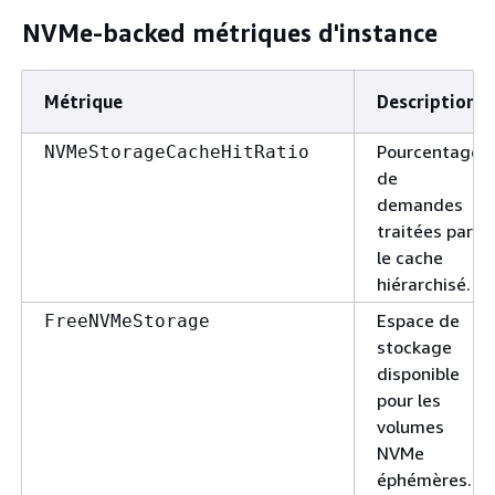
NVMe-backed métriques d'instance
Métrique
Description
Pourcentage
NVMeStorageCacheHitRatio
de
demandes
traitées par
le cache
hiérarchisé.
Espace de
FreeNVMeStorage
stockage
disponible
pour les
volumes
NVMe
éphémères.