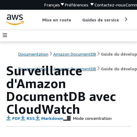
Français
Préférences
Contactez-nous
Comm
Mise en route
Guides de service
Out
Documentation
Amazon DocumentDB
Surveillance
Documentation
Amazon DocumentDB
Guide du dévelo
d'Amazon
DocumentDB avec
CloudWatch
PDF
RSS
Markdown
Mode concentration