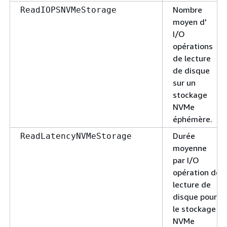
Nombre
ReadIOPSNVMeStorage
moyen d'
I/O
opérations
de lecture
de disque
sur un
stockage
NVMe
éphémère.
Durée
ReadLatencyNVMeStorage
moyenne
par I/O
opération de
lecture de
disque pour
le stockage
NVMe