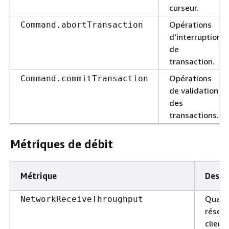
curseur.
Opérations
Command.abortTransaction
d'interruption
de
transaction.
Opérations
Command.commitTransaction
de validation
des
transactions.
Métriques de débit
Métrique
Descr
Quanti
NetworkReceiveThroughput
résea
client