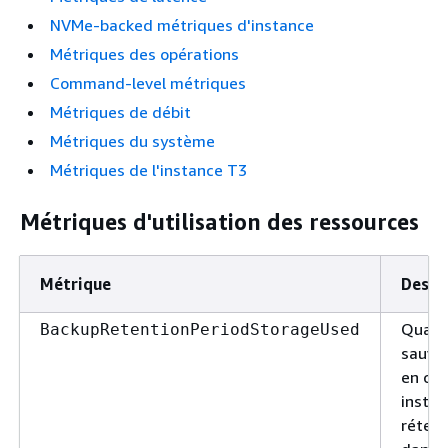
NVMe-backed métriques d'instance
Métriques des opérations
Command-level métriques
Métriques de débit
Métriques du système
Métriques de l'instance T3
Métriques d'utilisation des ressources
Métrique
Descr
Quanti
BackupRetentionPeriodStorageUsed
sauveg
en cha
instan
réten