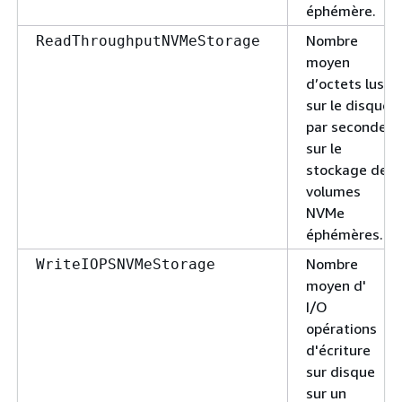
éphémère.
Nombre
ReadThroughputNVMeStorage
moyen
d’octets lus
sur le disque
par seconde
sur le
stockage de
volumes
NVMe
éphémères.
Nombre
WriteIOPSNVMeStorage
moyen d'
I/O
opérations
d'écriture
sur disque
sur un