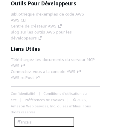
Outils Pour Développeurs
Bibliothèque d'exemples de code AWS
AWS CLI
Centre de créateur AWS
Blog sur les outils AWS pour les
développeurs
Liens Utiles
Téléchargez les documents du serveur MCP
AWS
Connectez-vous à la console AWS
AWS re:Post
Confidentialité
Conditions d'utilisation du
site
Préférences de cookies
© 2026,
Amazon Web Services, Inc. ou ses affiliés. Tous
droits réservés.
Français