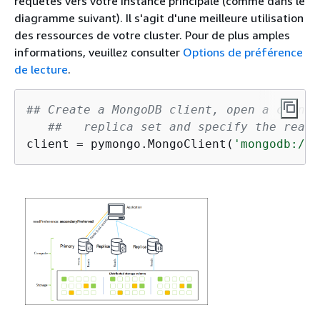
requêtes vers votre instance principale (comme dans le
diagramme suivant). Il s'agit d'une meilleure utilisation
des ressources de votre cluster. Pour de plus amples
informations, veuillez consulter
Options de préférence
de lecture
.
## Create a MongoDB client, open a connec
##   replica set and specify the read 
client = pymongo.MongoClient(
'mongodb://
<