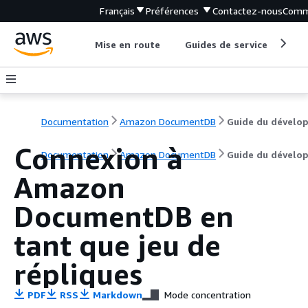
Français
Préférences
Contactez-nous
Comm
Mise en route
Guides de service
Out
Documentation
Amazon DocumentDB
Connexion à
Documentation
Amazon DocumentDB
Guide du dévelo
Amazon
DocumentDB en
tant que jeu de
répliques
PDF
RSS
Markdown
Mode concentration