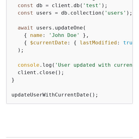
const
 db = client.db(
'test'
);

const
 users = db.collection(
'users'
);

await
 users.updateOne(

{
name
: 
'John Doe'
 },

{
$currentDate
: 
{
lastModified
: 
true
 
  );

console
.log(
'User updated with current 
  client.close();

}

updateUserWithCurrentDate();