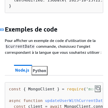
  lastModified: ISODate('2025-10-25T22:50
}
Exemples de code
Pour afficher un exemple de code d'utilisation de la
commande, choisissez l'onglet
$currentDate
correspondant à la langue que vous souhaitez utiliser :
Node.js
Python
const
{
 MongoClient } = 
require
(
'mongodb'
async
function
updateUserWithCurrentDate
(
const
 client = 
await
 MongoClient.connec