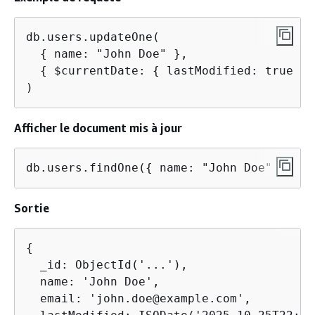
db.users.updateOne(

{
 name: "John Doe" },

{
 $currentDate: 
{
 lastModified: true } }
)
Afficher le document mis à jour
db.users.findOne(
{
 name: "John Doe" })
Sortie
{
  _id: ObjectId('...'),

  name: 'John Doe',

  email: 'john.doe@example.com',
