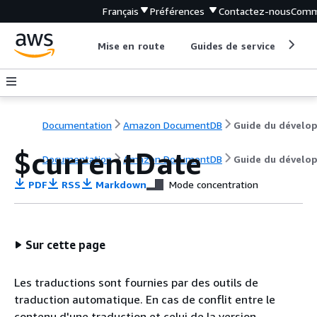
Français
Préférences
Contactez-nous
Comm
Mise en route
Guides de service
Out
Documentation
Amazon DocumentDB
$currentDate
Documentation
Amazon DocumentDB
Guide du dévelo
PDF
RSS
Markdown
Mode concentration
Sur cette page
Les traductions sont fournies par des outils de
traduction automatique. En cas de conflit entre le
contenu d'une traduction et celui de la version