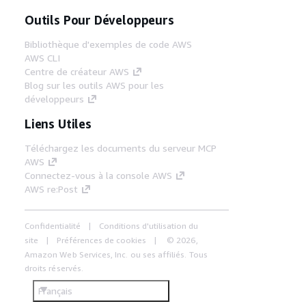
Outils Pour Développeurs
Bibliothèque d'exemples de code AWS
AWS CLI
Centre de créateur AWS
Blog sur les outils AWS pour les
développeurs
Liens Utiles
Téléchargez les documents du serveur MCP
AWS
Connectez-vous à la console AWS
AWS re:Post
Confidentialité
Conditions d'utilisation du
site
Préférences de cookies
© 2026,
Amazon Web Services, Inc. ou ses affiliés. Tous
droits réservés.
Français