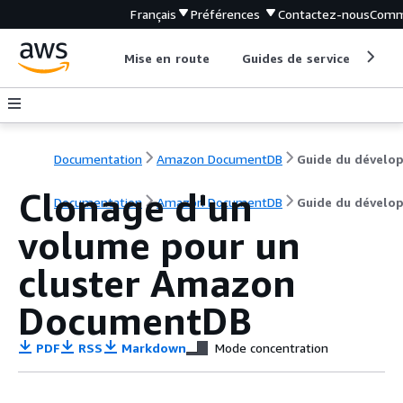
Français
Préférences
Contactez-nous
Comm
Mise en route
Guides de service
Out
Documentation
Amazon DocumentDB
Clonage d'un
Documentation
Amazon DocumentDB
Guide du dévelo
volume pour un
cluster Amazon
DocumentDB
PDF
RSS
Markdown
Mode concentration