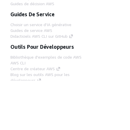
Guides de décision AWS
Guides De Service
Choisir un service d'IA générative
Guides de service AWS
Didacticiels AWS CLI sur GitHub
Outils Pour Développeurs
Bibliothèque d'exemples de code AWS
AWS CLI
Centre de créateur AWS
Blog sur les outils AWS pour les
développeurs
Liens Utiles
Téléchargez les documents du serveur MCP
AWS
Connectez-vous à la console AWS
AWS re:Post