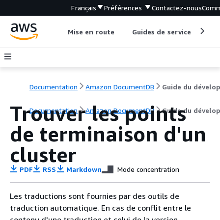
Français
Préférences
Contactez-nous
Comm
Mise en route
Guides de service
Out
Documentation
Amazon DocumentDB
Trouver les points
Documentation
Amazon DocumentDB
Guide du dévelo
de terminaison d'un
cluster
PDF
RSS
Markdown
Mode concentration
Les traductions sont fournies par des outils de
traduction automatique. En cas de conflit entre le
contenu d'une traduction et celui de la version