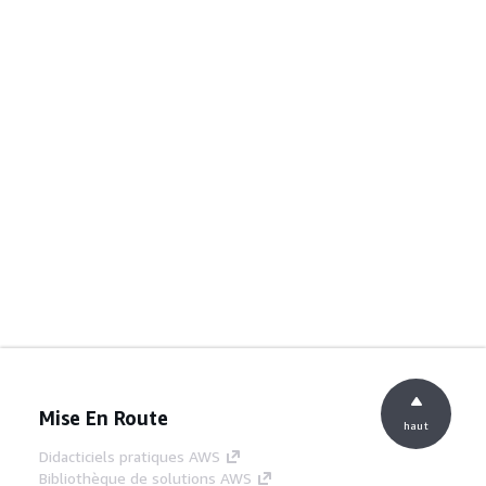
Mise En Route
haut
Didacticiels pratiques AWS
Bibliothèque de solutions AWS