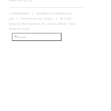
Confidentialité
Conditions d'utilisation du
site
Préférences de cookies
© 2026,
Amazon Web Services, Inc. ou ses affiliés. Tous
droits réservés.
Français