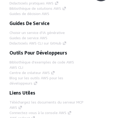
Didacticiels pratiques AWS
Bibliothèque de solutions AWS
Guides de décision AWS
Guides De Service
Choisir un service d'IA générative
Guides de service AWS
Didacticiels AWS CLI sur GitHub
Outils Pour Développeurs
Bibliothèque d'exemples de code AWS
AWS CLI
Centre de créateur AWS
Blog sur les outils AWS pour les
développeurs
Liens Utiles
Téléchargez les documents du serveur MCP
AWS
Connectez-vous à la console AWS
AWS re:Post