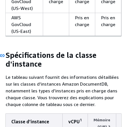
GovCloud
charge
charge
charge
(US-West)
AWS
Pris en
Pris en
GovCloud
charge
charge
(US-East)
Spécifications de la classe
d'instance
Le tableau suivant fournit des informations détaillées
sur les classes d'instances Amazon DocumentDB,
notamment les types d'instances pris en charge dans
chaque classe. Vous trouverez des explications pour
chaque colonne de tableau sous ce dernier.
1
Mémoire
Classe d’instance
vCPU
(GiB) 2
hi