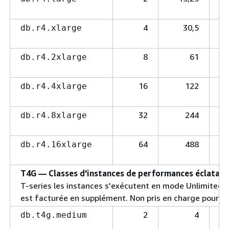
4
30,5
db.r4.xlarge
8
61
db.r4.2xlarge
16
122
db.r4.4xlarge
32
244
db.r4.8xlarge
64
488
db.r4.16xlarge
T4G — Classes d'instances de performances éclatant
T-series les instances s'exécutent en mode Unlimited CP
est facturée en supplément. Non pris en charge pour le
2
4
db.t4g.medium