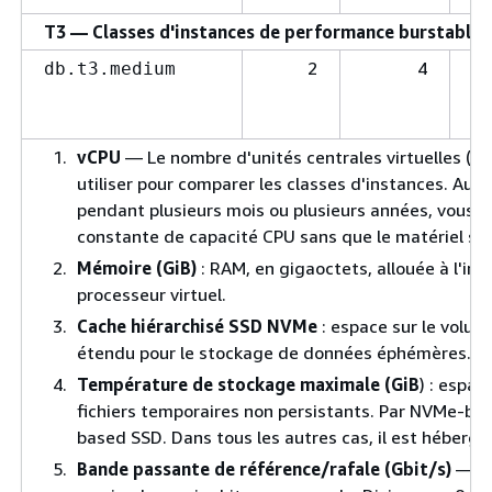
T3 — Classes d'instances de performance burstable 
2
4
db.t3.medium
vCPU
— Le nombre d'unités centrales virtuelles (CP
utiliser pour comparer les classes d'instances. Au li
pendant plusieurs mois ou plusieurs années, vous lo
constante de capacité CPU sans que le matériel sou
Mémoire (GiB)
: RAM, en gigaoctets, allouée à l'ins
processeur virtuel.
Cache hiérarchisé SSD NVMe
: espace sur le volum
étendu pour le stockage de données éphémères. Ce
Température de stockage maximale (GiB
) : espac
fichiers temporaires non persistants. Par NVMe-b
based SSD. Dans tous les autres cas, il est hébergé
Bande passante de référence/rafale (Gbit/s)
— La