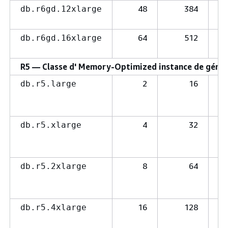
48
384
db.r6gd.12xlarge
64
512
db.r6gd.16xlarge
R5 — Classe d' Memory-Optimized instance de génér
2
16
db.r5.large
4
32
db.r5.xlarge
8
64
db.r5.2xlarge
16
128
db.r5.4xlarge