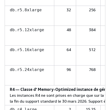
32
256
db.r5.8xlarge
48
384
db.r5.12xlarge
64
512
db.r5.16xlarge
96
768
db.r5.24xlarge
R4 — Classe d' Memory-Optimized instance de génér
Les instances R4 ne sont prises en charge que sur la 
la fin du support standard le 30 mars 2026. Support ét
2
15,25
db.r4.large