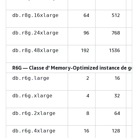
64
512
db.r8g.16xlarge
96
768
db.r8g.24xlarge
192
1536
db.r8g.48xlarge
R6G — Classe d' Memory-Optimized instance de génér
2
16
db.r6g.large
4
32
db.r6g.xlarge
8
64
db.r6g.2xlarge
16
128
db.r6g.4xlarge