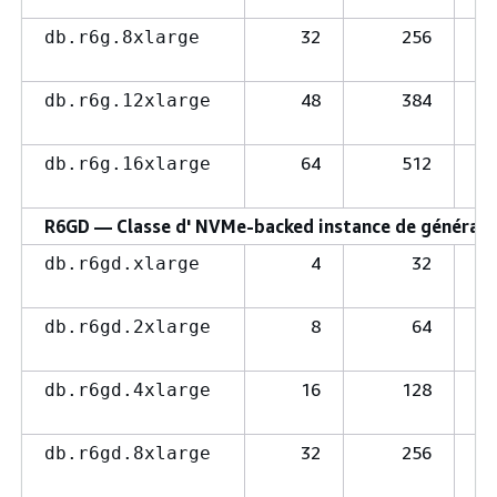
32
256
db.r6g.8xlarge
48
384
db.r6g.12xlarge
64
512
db.r6g.16xlarge
R6GD — Classe d' NVMe-backed instance de génératio
4
32
db.r6gd.xlarge
8
64
db.r6gd.2xlarge
16
128
db.r6gd.4xlarge
32
256
db.r6gd.8xlarge