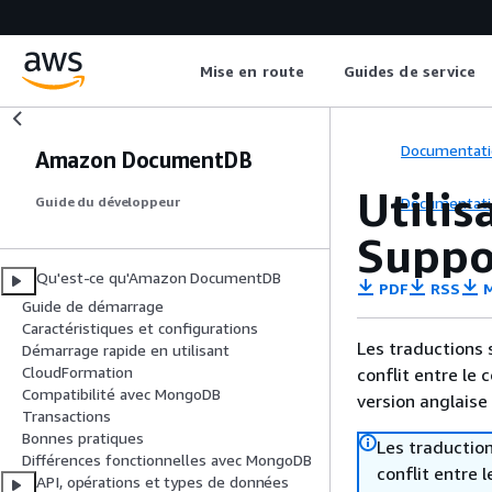
Mise en route
Guides de service
Documentati
Amazon DocumentDB
Utilis
Documentati
Guide du développeur
Suppo
Qu'est-ce qu'Amazon DocumentDB
PDF
RSS
M
Guide de démarrage
Caractéristiques et configurations
Les traductions 
Démarrage rapide en utilisant
CloudFormation
conflit entre le 
Compatibilité avec MongoDB
version anglaise
Transactions
Bonnes pratiques
Les traduction
Différences fonctionnelles avec MongoDB
conflit entre 
API, opérations et types de données