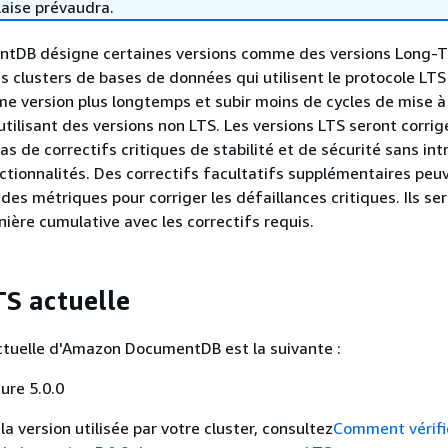
laise prévaudra.
tDB désigne certaines versions comme des versions Long-
es clusters de bases de données qui utilisent le protocole LT
e version plus longtemps et subir moins de cycles de mise à
utilisant des versions non LTS. Les versions LTS seront corri
s de correctifs critiques de stabilité et de sécurité sans in
ctionnalités. Des correctifs facultatifs supplémentaires peu
 des métriques pour corriger les défaillances critiques. Ils se
ière cumulative avec les correctifs requis.
TS actuelle
ctuelle d'Amazon DocumentDB est la suivante :
ure 5.0.0
a version utilisée par votre cluster, consultez
Comment vérifi