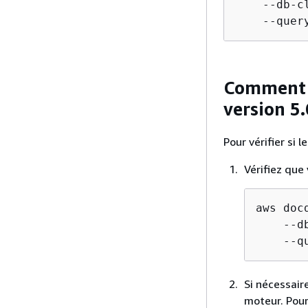
    --db-c
    --quer
Comment v
version 5
Pour vérifier si 
Vérifiez que 
aws doc
    --d
    --q
Si nécessaire
moteur. Pour 