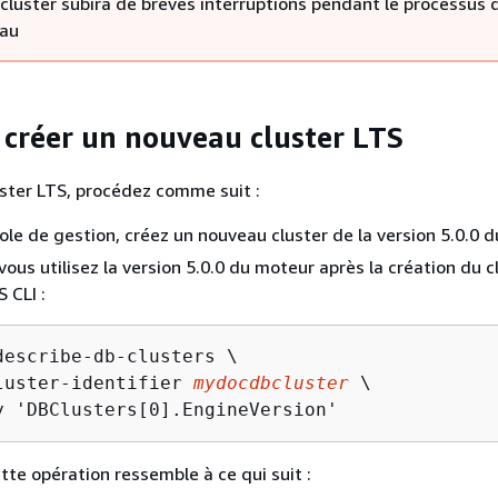
 cluster subira de brèves interruptions pendant le processus 
eau
réer un nouveau cluster LTS
uster LTS, procédez comme suit :
ole de gestion, créez un nouveau cluster de la version 5.0.0 
vous utilisez la version 5.0.0 du moteur après la création du c
 CLI :
describe-db-clusters \

luster-identifier 
mydocdbcluster
 \

y 'DBClusters[0].EngineVersion'
tte opération ressemble à ce qui suit :