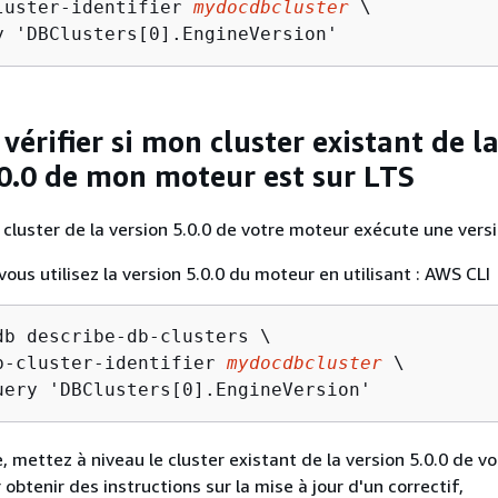
luster-identifier 
mydocdbcluster
 \

y 'DBClusters[0].EngineVersion'
érifier si mon cluster existant de l
.0.0 de mon moteur est sur LTS
le cluster de la version 5.0.0 de votre moteur exécute une versi
vous utilisez la version 5.0.0 du moteur en utilisant : AWS CLI
db describe-db-clusters \

b-cluster-identifier 
mydocdbcluster
 \

uery 'DBClusters[0].EngineVersion'
, mettez à niveau le cluster existant de la version 5.0.0 de vo
obtenir des instructions sur la mise à jour d'un correctif,