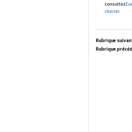
consultez
Ex
cluster
.
Rubrique suivant
Rubrique précéd