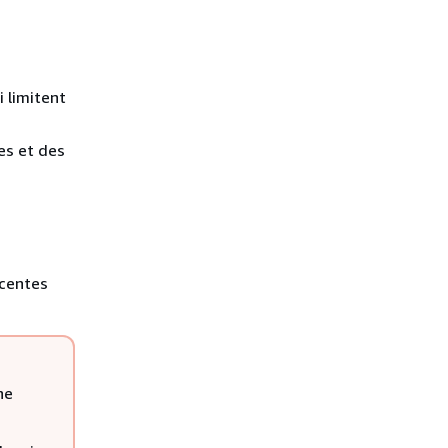
i limitent
es et des
écentes
ne