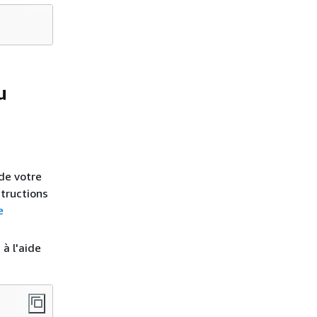
u
de votre
structions
e
 à l'aide