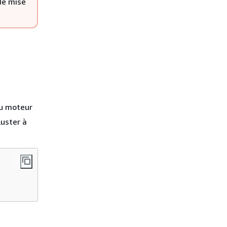
de mise
du moteur
luster à