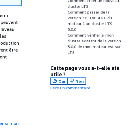
Comment créer un nouveau
cluster LTS
Comment passer de la
Term
version 3.6.0 ou 4.0.0 du
S peuvent
moteur à un cluster LTS
 niveau
5.0.0
Comment vérifier si mon
gées
cluster existant de la version
troduction
5.0.0 de mon moteur est sur
vent être
LTS
ront
Cette page vous a-t-elle été
utile ?
Oui
Non
Faire un commentaire
er si mon