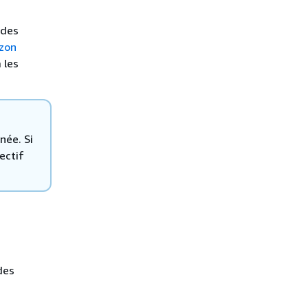
 des
azon
 les
née. Si
ectif
des