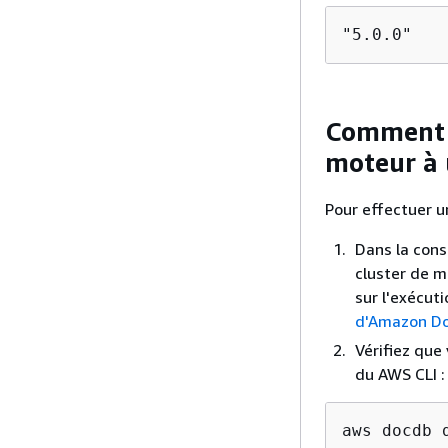
"5.0.0"
Comment p
moteur à 
Pour effectuer u
Dans la cons
cluster de mo
sur l'exécut
d'Amazon D
Vérifiez que 
du AWS CLI :
aws docdb 