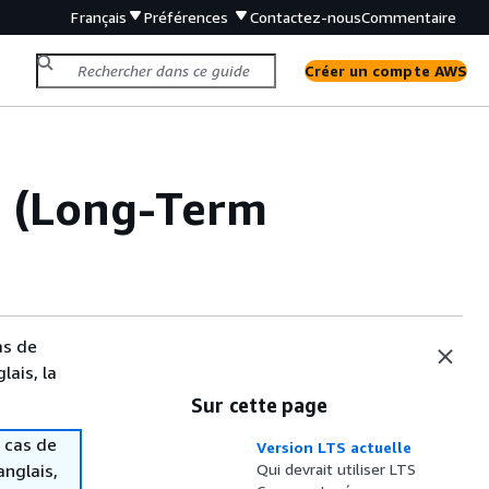
Français
Préférences
Contactez-nous
Commentaire
Créer un compte AWS
TS (Long-Term
as de
lais, la
Sur cette page
 cas de
Version LTS actuelle
anglais,
Qui devrait utiliser LTS