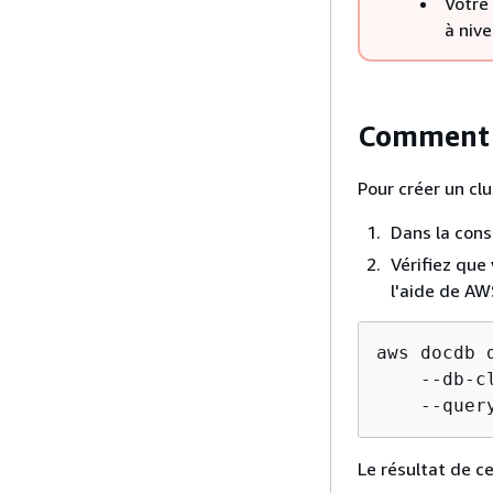
Votre
à niv
Comment c
Pour créer un cl
Dans la cons
Vérifiez que 
l'aide de AWS
aws docdb 
    --db-c
    --quer
Le résultat de ce