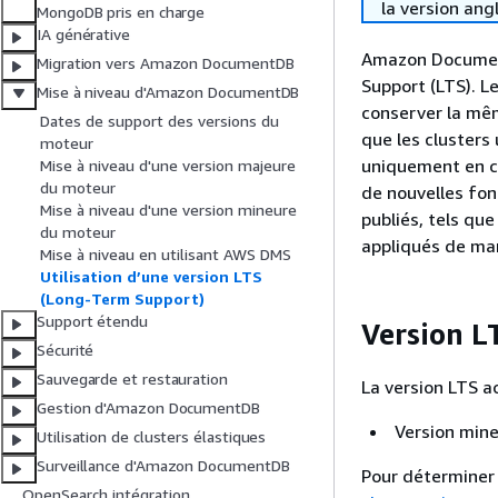
la version ang
MongoDB pris en charge
IA générative
Amazon Documen
Migration vers Amazon DocumentDB
Support (LTS). L
Mise à niveau d'Amazon DocumentDB
conserver la mêm
Dates de support des versions du
que les clusters 
moteur
uniquement en ca
Mise à niveau d'une version majeure
du moteur
de nouvelles fon
Mise à niveau d'une version mineure
publiés, tels que
du moteur
appliqués de man
Mise à niveau en utilisant AWS DMS
Utilisation d’une version LTS
(Long-Term Support)
Support étendu
Version L
Sécurité
Sauvegarde et restauration
La version LTS a
Gestion d'Amazon DocumentDB
Version mine
Utilisation de clusters élastiques
Surveillance d'Amazon DocumentDB
Pour déterminer l
OpenSearch intégration