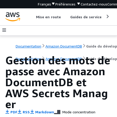
Français
Préférences
Contactez-nous
Comm
Mise en route
Guides de service
Out
Documentation
Amazon DocumentDB
Gestion des mots de
Documentation
Amazon DocumentDB
Guide du dévelo
passe avec Amazon
DocumentDB et
AWS Secrets Manag
er
PDF
RSS
Markdown
Mode concentration