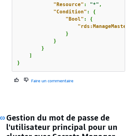
"Resource"
: 
"*"
,

"Condition"
: 
{
"Bool"
: 
{
"rds:ManageMasterUs
                }

            }

        }

    ]

}
Faire un commentaire
Gestion du mot de passe de
l'utilisateur principal pour un