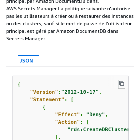
principal par Amazon DocumentDB dans.
AWS Secrets Manager La politique suivante n'autorise
pas les utilisateurs à créer ou à restaurer des instances
ou des clusters, sauf si le mot de passe de l'utilisateur
principal est géré par Amazon DocumentDB dans
Secrets Manager.
JSON
{
"Version"
:
"2012-10-17"
,

"Statement"
: [

{
"Effect"
: 
"Deny"
,

"Action"
: [

"rds:CreateDBCluster"
            ],
