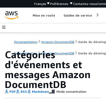
Français
Préférences
Contactez-nous
Comm
Mise en route
Guides de service
Out
Documentation
Amazon DocumentDB
Catégories
Documentation
Amazon DocumentDB
Guide du dévelo
d'événements et
messages Amazon
DocumentDB
PDF
RSS
Markdown
Mode concentration