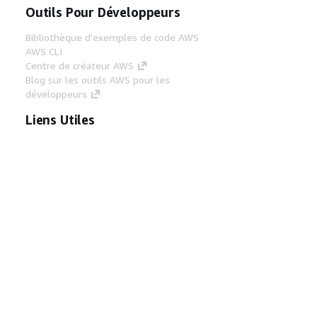
Outils Pour Développeurs
Bibliothèque d'exemples de code AWS
AWS CLI
Centre de créateur AWS
Blog sur les outils AWS pour les
développeurs
Liens Utiles
Téléchargez les documents du serveur MCP
AWS
Connectez-vous à la console AWS
AWS re:Post
Confidentialité
Conditions d'utilisation du
site
Préférences de cookies
© 2026,
Amazon Web Services, Inc. ou ses affiliés. Tous
droits réservés.
Français