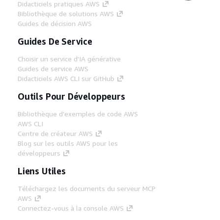
Didacticiels pratiques AWS
Bibliothèque de solutions AWS
Guides de décision AWS
Guides De Service
Choisir un service d'IA générative
Guides de service AWS
Didacticiels AWS CLI sur GitHub
Outils Pour Développeurs
Bibliothèque d'exemples de code AWS
AWS CLI
Centre de créateur AWS
Blog sur les outils AWS pour les
développeurs
Liens Utiles
Téléchargez les documents du serveur MCP
AWS
Connectez-vous à la console AWS
AWS re:Post