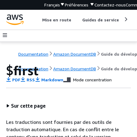
Français
Préférences
Contactez-nous
Comm
Mise en route
Guides de service
Out
Documentation
Amazon DocumentDB
$first
Documentation
Amazon DocumentDB
Guide du dévelo
PDF
RSS
Markdown
Mode concentration
Sur cette page
Les traductions sont fournies par des outils de
traduction automatique. En cas de conflit entre le
contenu d'une traduction et celui de la version