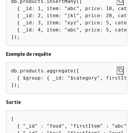
db.products.insertMany([

{
 _id: 1, item: "abc", price: 10, categ
{
 _id: 2, item: "jkl", price: 20, categ
{
 _id: 3, item: "xyz", price: 5, catego
{
 _id: 4, item: "abc", price: 5, catego
]);
Exemple de requête
db.products.aggregate([

{
 $group: 
{
 _id: "$category", firstItem
]);
Sortie
[

{
 "_id" : "food", "firstItem" : "abc" },