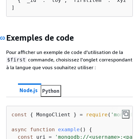
{
 "_id" : "toy", "firstItem" : "xyz" }

]
Exemples de code
Pour afficher un exemple de code d'utilisation de la
commande, choisissez l'onglet correspondant
$first
à la langue que vous souhaitez utiliser :
Node.js
Python
const
{
 MongoClient } = 
require
(
'mongodb'
async
function
example
(
) 
{
const
 uri = 
'mongodb://<username>:<pass