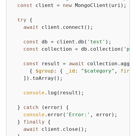
const
 client = 
new
 MongoClient(uri);

try
{
await
 client.connect();

const
 db = client.db(
'test'
);

const
 collection = db.collection(
'pro
const
 result = 
await
 collection.aggre
{
$group
: 
{
_id
: 
"$category"
, 
first
    ]).toArray();

console
.log(result);

  } 
catch
 (error) 
{
console
.error(
'Error:'
, error);

  } 
finally
{
await
 client.close();
