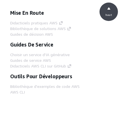
Mise En Route
haut
Didacticiels pratiques AWS
Bibliothèque de solutions AWS
Guides de décision AWS
Guides De Service
Choisir un service d'IA générative
Guides de service AWS
Didacticiels AWS CLI sur GitHub
Outils Pour Développeurs
Bibliothèque d'exemples de code AWS
AWS CLI
Centre de créateur AWS
Blog sur les outils AWS pour les
développeurs
Liens Utiles