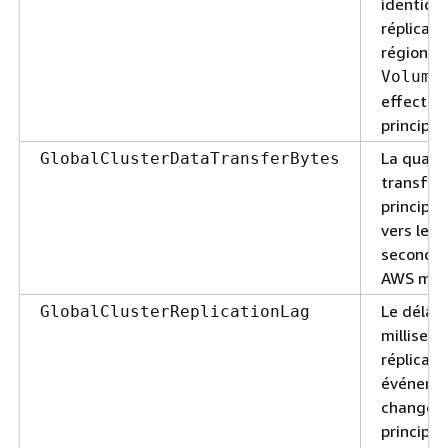
identiqu
réplicati
région
Volume
effectuée
principal
La quant
GlobalClusterDataTransferBytes
transfér
principa
vers le c
secondai
AWS mesu
Le délai,
GlobalClusterReplicationLag
milliseco
réplicati
événeme
changeme
principa