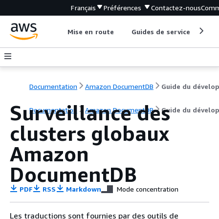
Français
Préférences
Contactez-nous
Comm
Mise en route
Guides de service
Out
Documentation
Amazon DocumentDB
Surveillance des
Documentation
Amazon DocumentDB
Guide du dévelo
clusters globaux
Amazon
DocumentDB
PDF
RSS
Markdown
Mode concentration
Les traductions sont fournies par des outils de