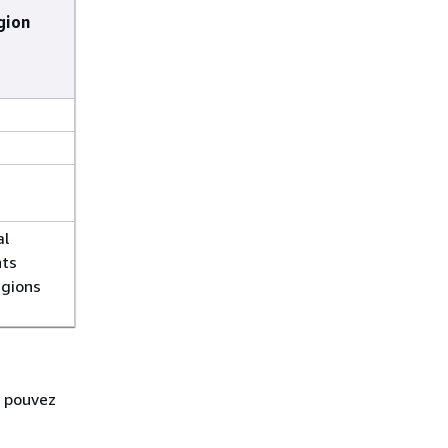
gion
al
nts
égions
e pouvez