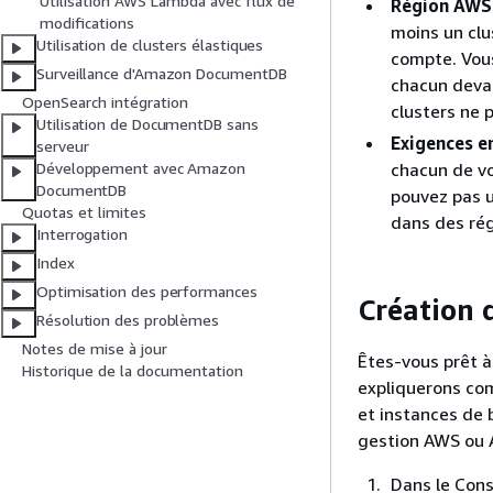
Utilisation AWS Lambda avec flux de
Région AWS
modifications
moins un clu
Utilisation de clusters élastiques
compte. Vous
Surveillance d'Amazon DocumentDB
chacun devan
OpenSearch intégration
clusters ne 
Utilisation de DocumentDB sans
Exigences e
serveur
chacun de vo
Développement avec Amazon
DocumentDB
pouvez pas u
Quotas et limites
dans des rég
Interrogation
Index
Optimisation des performances
Création 
Résolution des problèmes
Notes de mise à jour
Êtes-vous prêt à
Historique de la documentation
expliquerons com
et instances de 
gestion AWS ou A
Dans le Con