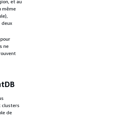
gion, et au
du même
le),
, deux
 pour
s ne
trouvent
ntDB
us
 clusters
ole de