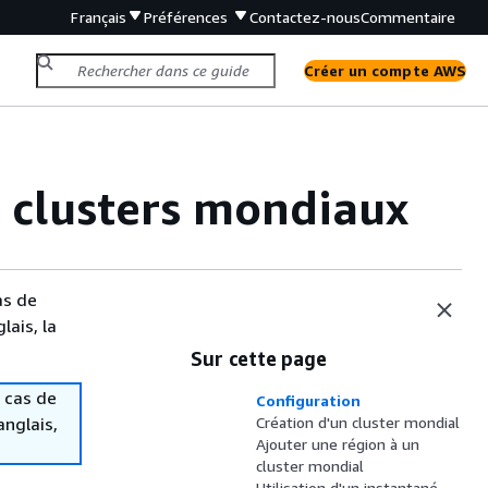
Français
Préférences
Contactez-nous
Commentaire
Créer un compte AWS
 clusters mondiaux
as de
lais, la
Sur cette page
 cas de
Configuration
anglais,
Création d'un cluster mondial
Ajouter une région à un
cluster mondial
Utilisation d'un instantané