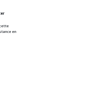
ter
 cette
nstance en