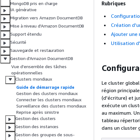
Rubriques
MongoDB pris en charge
IA générative
Configurati
Migration vers Amazon DocumentDB
Création d'u
Mise à niveau d'Amazon DocumentDB
Ajouter une 
Support étendu
Sécurité
Utilisation 
Sauvegarde et restauration
Gestion d'Amazon DocumentDB
Configura
Vue d'ensemble des tâches
opérationnelles
Clusters mondiaux
Le cluster glob
Guide de démarrage rapide
région principal
Gestion des clusters mondiaux
(d'écriture) et 
Connecter les clusters mondiaux
exécute un clust
Surveillance des clusters mondiaux
Reprise après sinistre
au maximum. Un c
Gestion des clusters
tableau répertor
Gestion des instances
dans un cluster g
Gestion des groupes de sous-