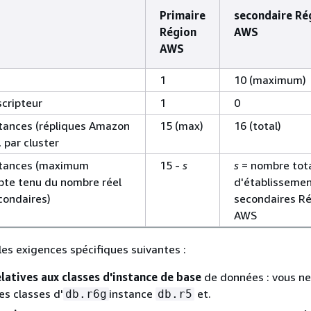
Primaire
secondaire Ré
Région
AWS
AWS
1
10 (maximum)
scripteur
1
0
tances (répliques Amazon
15 (max)
16 (total)
par cluster
stances (maximum
15 -
s
s
= nombre tot
pte tenu du nombre réel
d'établisseme
condaires)
secondaires R
AWS
 les exigences spécifiques suivantes :
latives aux classes d'instance de base
de données : vous n
les classes d'
instance
et.
db.r6g
db.r5