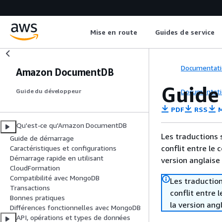
Mise en route
Guides de service
Documentati
Amazon DocumentDB
Guide
Documentati
Guide du développeur
PDF
RSS
M
Qu'est-ce qu'Amazon DocumentDB
Les traductions 
Guide de démarrage
conflit entre le 
Caractéristiques et configurations
Démarrage rapide en utilisant
version anglaise
CloudFormation
Compatibilité avec MongoDB
Les traduction
Transactions
conflit entre 
Bonnes pratiques
la version ang
Différences fonctionnelles avec MongoDB
API, opérations et types de données