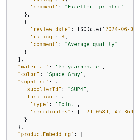
"comment"
: 
"Excellent printer"
    },

{
"review_date"
: ISODate('
2024
-06
-08
T
"rating"
: 
3
,

"comment"
: 
"Average quality"
    }

  ],

"material"
: 
"Polycarbonate"
,

"color"
: 
"Space Gray"
,

"supplier"
: 
{
"supplierId"
: 
"SUP4"
,

"location"
: 
{
"type"
: 
"Point"
,

"coordinates"
: [ 
-71.0589
, 
42.3601
 
    }

  },

"productEmbedding"
: [
