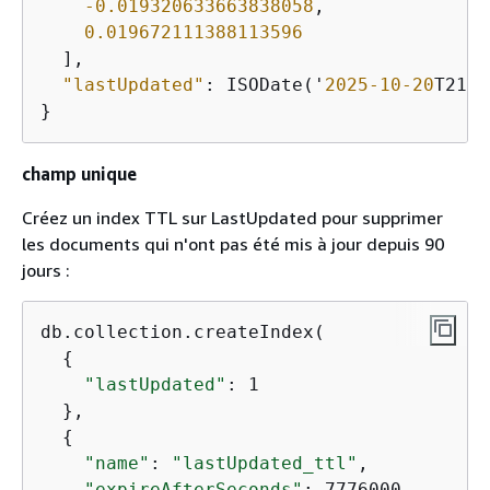
-0.019320633663838058
,

0.019672111388113596
  ],

"lastUpdated"
: ISODate('
2025
-10
-20
T21:
3
}
champ unique
Créez un index TTL sur LastUpdated pour supprimer
les documents qui n'ont pas été mis à jour depuis 90
jours :
db.collection.createIndex(

{
"lastUpdated"
: 1

  },

{
"name"
: 
"lastUpdated_ttl"
,

"expireAfterSeconds"
: 7776000
