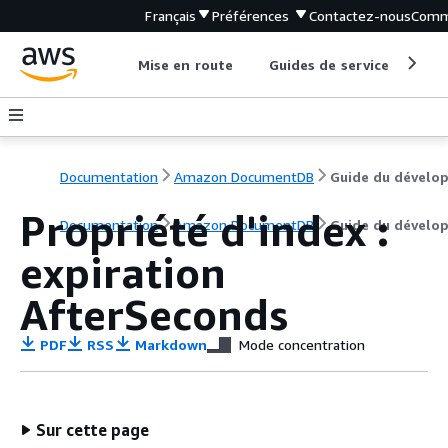
Français
Préférences
Contactez-nous
Comm
Mise en route
Guides de service
Out
Documentation
Amazon DocumentDB
Propriété d'index :
Documentation
Amazon DocumentDB
Guide du dévelo
expiration
AfterSeconds
PDF
RSS
Markdown
Mode concentration
Sur cette page