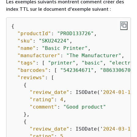
Les exemples suivants montrent comment créer des
index TTL sur le document d'exemple suivant :
{
"productId"
: 
"PROD133726"
,

"sku"
: 
"SKU24224"
,

"name"
: 
"Basic Printer"
,

"manufacturer"
: 
"The Manufacturer"
,

"tags"
: [ 
"printer"
, 
"basic"
, 
"electron
"barcodes"
: [ 
"542364671"
, 
"886330670"
,
"reviews"
: [

{
"review_date"
: ISODate('
2024
-01
-19
T
"rating"
: 
4
,

"comment"
: 
"Good product"
    },

{
"review_date"
: ISODate('
2024
-03
-15
T
"rating"
: 
5
,
