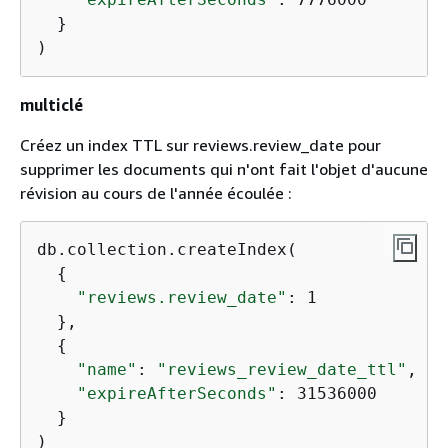
  }

)
multiclé
Créez un index TTL sur reviews.review_date pour
supprimer les documents qui n'ont fait l'objet d'aucune
révision au cours de l'année écoulée :
db.collection.createIndex(

{
"reviews.review_date"
: 1

  },

{
"name"
: 
"reviews_review_date_ttl"
,

"expireAfterSeconds"
: 31536000

  }

)