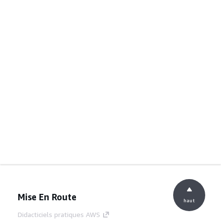
Mise En Route
haut
Didacticiels pratiques AWS