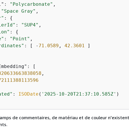
l": 
"Polycarbonate"
,

 
"Space Gray"
,

r"
: 
{
ierId"
: 
"SUP4"
,

ion"
: 
{
e"
: 
"Point"
,

rdinates"
: [ -
71.0589
, 
42.3601
 ]

mbedding": [

320633663838058
,

72111388113596
ated"
: 
ISODate
(
'2025-10-20T21:37:10.585Z'
)

hamps de commentaires, de matériau et de couleur n'existen
nts.