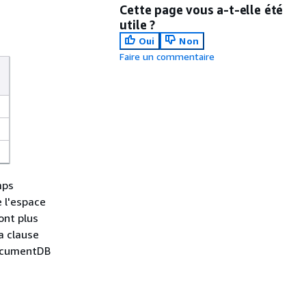
Cette page vous a-t-elle été
utile ?
Oui
Non
Faire un commentaire
mps
e l'espace
sont plus
a clause
DocumentDB