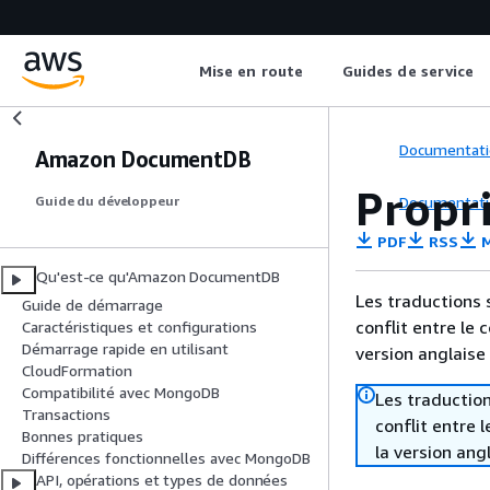
Mise en route
Guides de service
Documentati
Amazon DocumentDB
Propri
Documentati
Guide du développeur
PDF
RSS
M
Qu'est-ce qu'Amazon DocumentDB
Les traductions 
Guide de démarrage
conflit entre le 
Caractéristiques et configurations
Démarrage rapide en utilisant
version anglaise
CloudFormation
Compatibilité avec MongoDB
Les traduction
Transactions
conflit entre 
Bonnes pratiques
la version ang
Différences fonctionnelles avec MongoDB
API, opérations et types de données