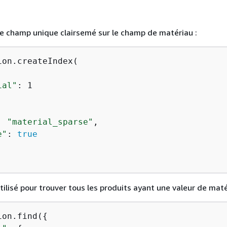
e champ unique clairsemé sur le champ de matériau :
on.createIndex(

ial"
: 1

: 
"material_sparse"
,

e"
: 
true
tilisé pour trouver tous les produits ayant une valeur de maté
ion.find(
{