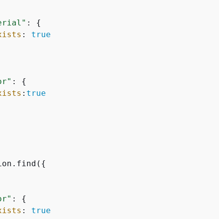
erial"
: 
{
xists
: 
true
or"
: 
{
xists
:
true
ion.find(
{
or"
: 
{
xists
: 
true