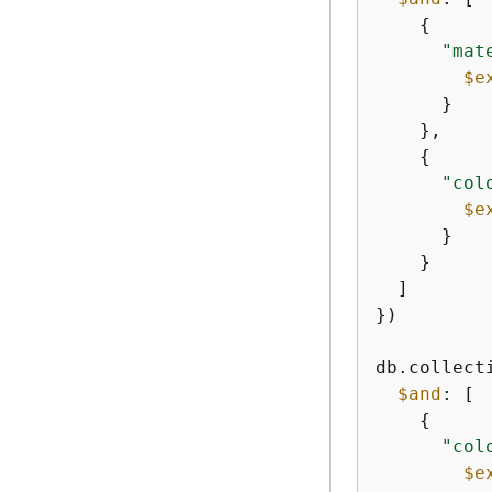
{
"mat
$e
      }

    },

{
"col
$e
      }

    }

  ]

})

db.collect
$and
: [

{
"col
$e