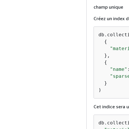
champ unique
Créez un index d
db.collecti
{
"mater
  },

{
"name"
"spars
  }

)
Cet indice sera u
db.collect