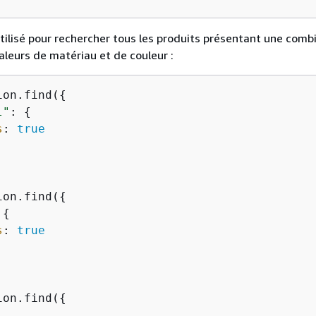
utilisé pour rechercher tous les produits présentant une comb
leurs de matériau et de couleur :
ion.find(
{
l"
: 
{
s
: 
true
ion.find(
{
 
{
s
: 
true
ion.find(
{