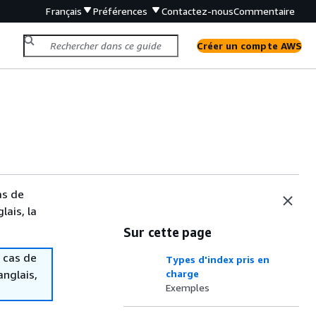
Français
Préférences
Contactez-nous
Commentaire
Créer un compte AWS
é
as de
lais, la
Sur cette page
 cas de
Types d'index pris en
anglais,
charge
Exemples