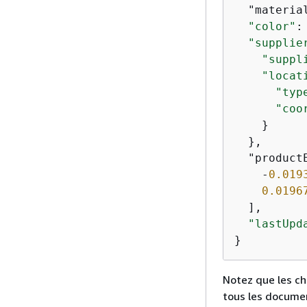
  "materia
"color"
:
"supplie
"suppl
"locat
"typ
"coo
    }

  },

  "productE
    -
0.019
0.0196
  ],

"lastUpd
}
Notez que les c
tous les docume