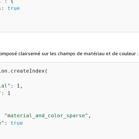
l"
: 
{
s
: 
true
omposé clairsemé sur les champs de matériau et de couleur :
on.createIndex(

ial"
: 1,

"
: 1

: 
"material_and_color_sparse"
,

e"
: 
true