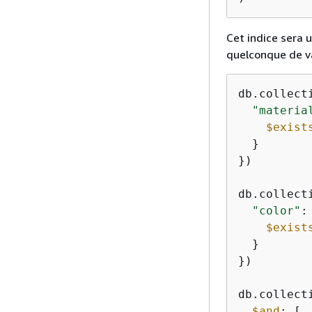
Cet indice sera 
quelconque de va
db.collect
"materia
$exist
  }

})

db.collect
"color"
:
$exist
  }

})

db.collect
$and
: [
