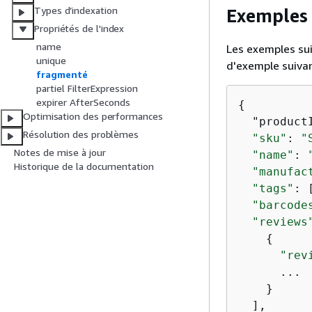
Types d’indexation
Exemples
Propriétés de l'index
name
Les exemples su
unique
d'exemple suivan
fragmenté
partiel FilterExpression
expirer AfterSeconds
{
Optimisation des performances
  "product
Résolution des problèmes
"sku"
: 
"
Notes de mise à jour
"name"
: 
Historique de la documentation
"manufac
"tags"
: 
"barcode
"reviews
{
"rev
      ...

    }

  ],
