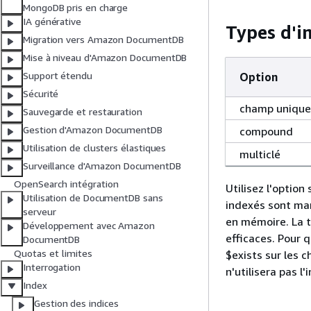
MongoDB pris en charge
IA générative
Types d'i
Migration vers Amazon DocumentDB
Mise à niveau d'Amazon DocumentDB
Support étendu
Option
Sécurité
champ unique
Sauvegarde et restauration
Gestion d'Amazon DocumentDB
compound
Utilisation de clusters élastiques
multiclé
Surveillance d'Amazon DocumentDB
OpenSearch intégration
Utilisez l'optio
Utilisation de DocumentDB sans
indexés sont man
serveur
en mémoire. La ta
Développement avec Amazon
efficaces. Pour q
DocumentDB
Quotas et limites
$exists sur les 
Interrogation
n'utilisera pas l
Index
Gestion des indices