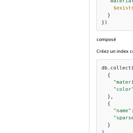
"materia
$exist
  }

})
composé
Créez un index c
db.collecti
{
"mater
"color
  },

{
"name"
"spars
  }

)