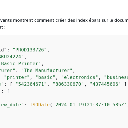
ivants montrent comment créer des index épars sur le docu
t :
Id": 
"PROD133726"
,

SKU24224"
,

"Basic Printer"
,

turer"
: 
"The Manufacturer"
,

[ 
"printer"
, 
"basic"
, 
"electronics"
, 
"busines
s"
: [ 
"542364671"
, 
"886330670"
, 
"437445606"
 ],
"
: [

iew_date"
: 
ISODate
(
'2024-01-19T21:37:10.585Z'