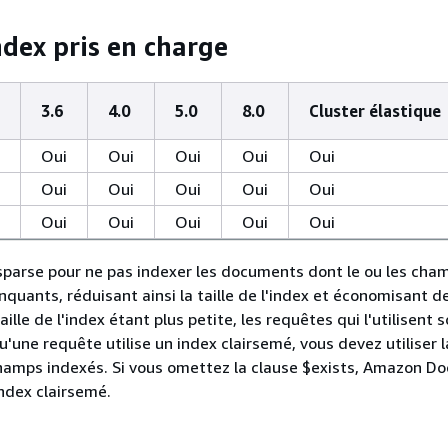
ndex pris en charge
3.6
4.0
5.0
8.0
Cluster élastique
Oui
Oui
Oui
Oui
Oui
Oui
Oui
Oui
Oui
Oui
Oui
Oui
Oui
Oui
Oui
n sparse pour ne pas indexer les documents dont le ou les cha
quants, réduisant ainsi la taille de l'index et économisant d
ille de l'index étant plus petite, les requêtes qui l'utilisent 
u'une requête utilise un index clairsemé, vous devez utiliser l
champs indexés. Si vous omettez la clause $exists, Amazon 
'index clairsemé.