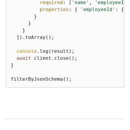
required
: [
'name'
, 
'employeeId'
properties
: 
{
'employeeId'
: 
{
'
        }

      }

    }

  ]).toArray();

console
.log(result);

await
 client.close();

}

filterByJsonSchema();