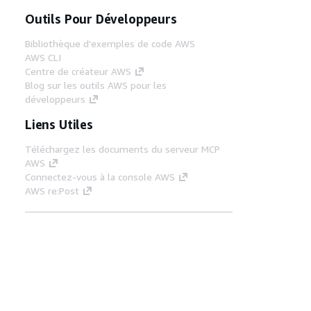
Outils Pour Développeurs
Bibliothèque d'exemples de code AWS
AWS CLI
Centre de créateur AWS
Blog sur les outils AWS pour les
développeurs
Liens Utiles
Téléchargez les documents du serveur MCP
AWS
Connectez-vous à la console AWS
AWS re:Post
Confidentialité
Conditions d'utilisation du
site
Préférences de cookies
© 2026,
Amazon Web Services, Inc. ou ses affiliés. Tous
droits réservés.
Français