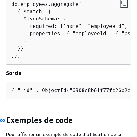
db.employees.aggregate([

{
 $match: 
{
    $jsonSchema: 
{
      required: ["name", "employeeId", "a
      properties: 
{
 "employeeId": 
{
 "bson
    }

  }}

]);
Sortie
{
 "_id" : ObjectId("6908e8b61f77fc26b2ecd
Exemples de code
Pour afficher un exemple de code d'utilisation de la