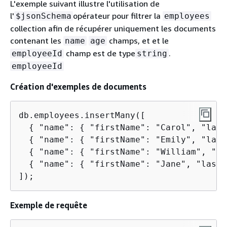
L'exemple suivant illustre l'utilisation de
l'
opérateur pour filtrer la
$jsonSchema
employees
collection afin de récupérer uniquement les documents
contenant les
champs, et et le
name
age
champ est de type
.
employeeId
string
employeeId
Création d'exemples de documents
db.employees.insertMany([

{
 "name": 
{
 "firstName": "Carol", "last
{
 "name": 
{
 "firstName": "Emily", "last
{
 "name": 
{
 "firstName": "William", "la
{
 "name": 
{
 "firstName": "Jane", "lastN
]);
Exemple de requête