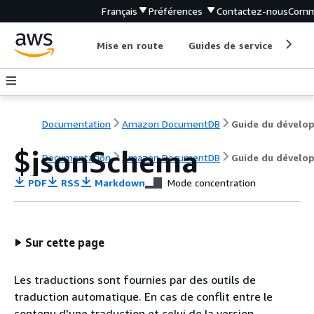
Français
Préférences
Contactez-nous
Comm
Mise en route
Guides de service
Out
Documentation
Amazon DocumentDB
$jsonSchema
Documentation
Amazon DocumentDB
Guide du dévelo
PDF
RSS
Markdown
Mode concentration
Sur cette page
Les traductions sont fournies par des outils de
traduction automatique. En cas de conflit entre le
contenu d'une traduction et celui de la version