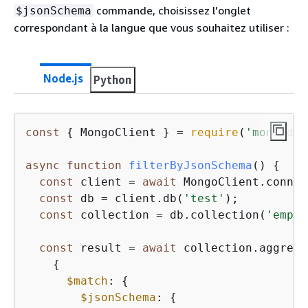
commande, choisissez l'onglet
$jsonSchema
correspondant à la langue que vous souhaitez utiliser :
Node.js
Python
const
{
 MongoClient } = 
require
(
'mongodb'
async
function
filterByJsonSchema
(
) 
{
const
 client = 
await
 MongoClient.connec
const
 db = client.db(
'test'
);

const
 collection = db.collection(
'emplo
const
 result = 
await
 collection.aggrega
{
$match
: 
{
$jsonSchema
: 
{