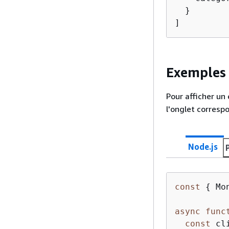
  }

]
Exemples 
Pour afficher un
l'onglet correspo
Node.js
const
{
 Mo
async
func
const
 cl