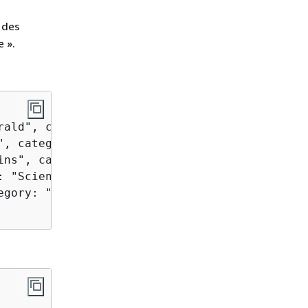
 des
e ».
ald", category: "Fiction" },

, category: "Fiction" },

ns", category: "Mystery" },

 "Science Fiction" },

gory: "Philosophy" }
