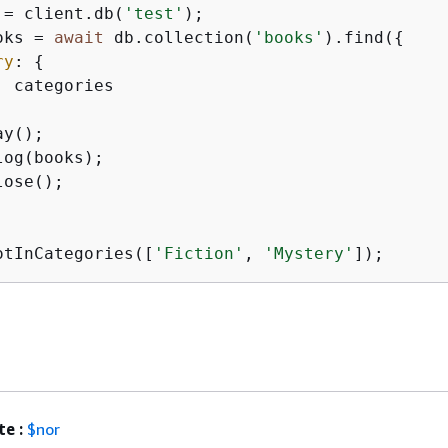
 = client.db(
'test'
);

oks = 
await
 db.collection(
'books'
).find(
{
ry
: 
{
: categories

y();

log(books);

ose();

otInCategories([
'Fiction'
, 
'Mystery'
]);
e :
$nor