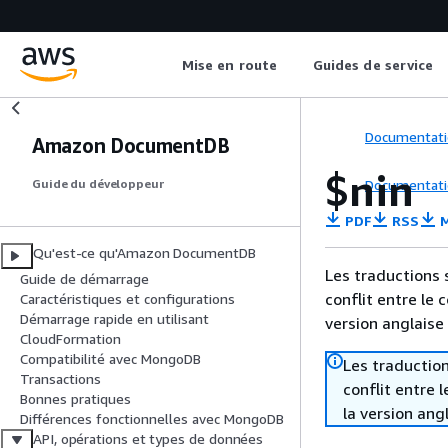
Mise en route
Guides de service
Documentati
Amazon DocumentDB
$nin
Documentati
Guide du développeur
PDF
RSS
M
Qu'est-ce qu'Amazon DocumentDB
Les traductions 
Guide de démarrage
conflit entre le 
Caractéristiques et configurations
Démarrage rapide en utilisant
version anglaise
CloudFormation
Compatibilité avec MongoDB
Les traduction
Transactions
conflit entre 
Bonnes pratiques
la version ang
Différences fonctionnelles avec MongoDB
API, opérations et types de données