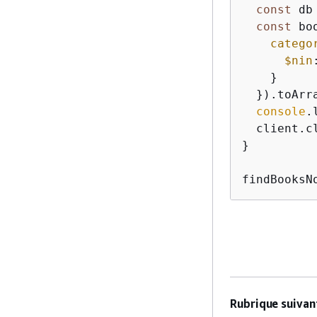
const
 db
const
 bo
catego
$nin
    }

  }).toArra
console
.
  client.cl
}

findBooksN
Rubrique suivant