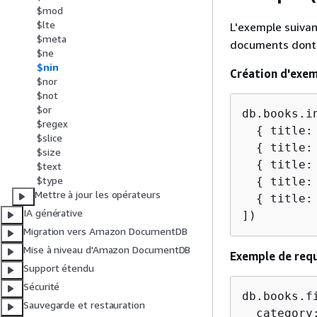
$mod
$lte
L'exemple suivan
$meta
documents dont
$ne
$nin
Création d'exe
$nor
$not
$or
db.books.in
$regex
{
 title:
$slice
{
 title:
$size
{
 title:
$text
$type
{
 title:
Mettre à jour les opérateurs
{
 title:
IA générative
])
Migration vers Amazon DocumentDB
Mise à niveau d'Amazon DocumentDB
Exemple de req
Support étendu
Sécurité
db.books.f
Sauvegarde et restauration
  category