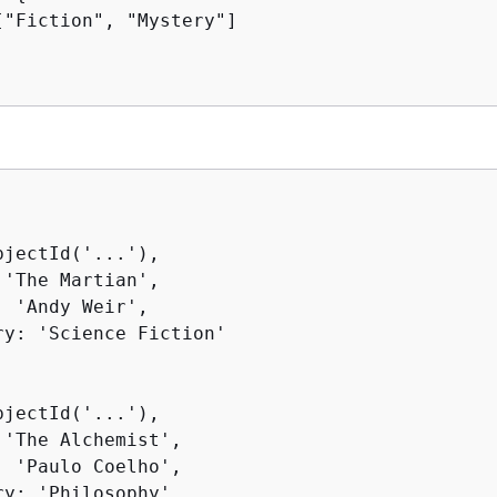
["Fiction", "Mystery"]

jectId('...'),

'The Martian',

 'Andy Weir',

ry: 'Science Fiction'

jectId('...'),

 'The Alchemist',

: 'Paulo Coelho',

y: 'Philosophy'
