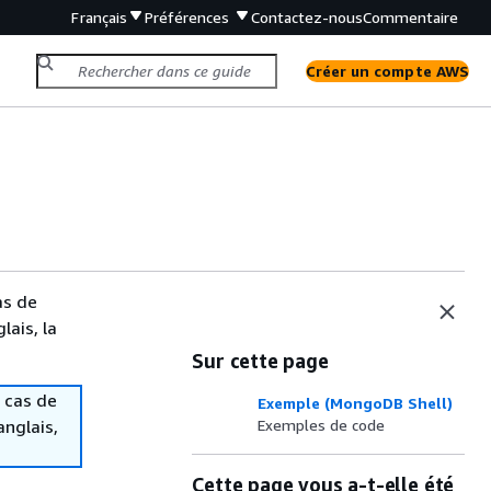
Français
Préférences
Contactez-nous
Commentaire
Créer un compte AWS
as de
lais, la
Sur cette page
 cas de
Exemple (MongoDB Shell)
anglais,
Exemples de code
Cette page vous a-t-elle été