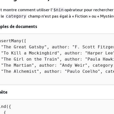
t montre comment utiliser l'
opérateur pour rechercher
$nin
 le
champ n'est pas égal à « Fiction » ou « Mystèr
category
mples de documents
sertMany([

 "The Great Gatsby", author: "F. Scott Fitzger
 "To Kill a Mockingbird", author: "Harper Lee"
 "The Girl on the Train", author: "Paula Hawki
 "The Martian", author: "Andy Weir", category:
 "The Alchemist", author: "Paulo Coelho", cate
uête
ind(
{
: 
{