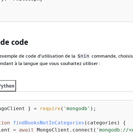
de code
 exemple de code d'utilisation de la
commande, choisis
$nin
ndant à la langue que vous souhaitez utiliser :
Python
ngoClient } = 
require
(
'mongodb'
);

tion
findBooksNotInCategories
(
categories
) 
{
ient = 
await
 MongoClient.connect(
'mongodb://<