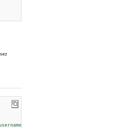
sez
username>:<password>@<cluster-endpoint>:27017