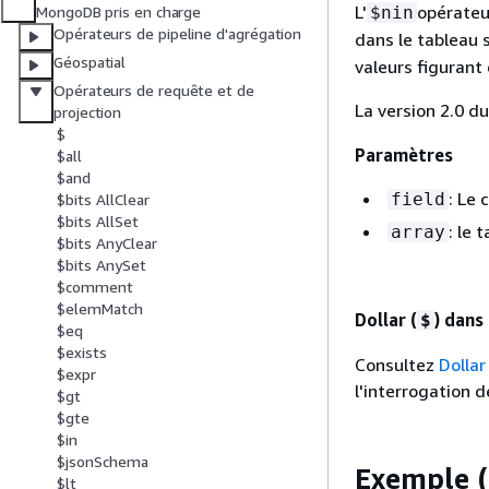
L'
opérateur
$nin
MongoDB pris en charge
Opérateurs de pipeline d'agrégation
dans le tableau sp
Géospatial
valeurs figurant 
Opérateurs de requête et de
La version 2.0 du
projection
$
Paramètres
$all
$and
: Le 
field
$bits AllClear
$bits AllSet
: le 
array
$bits AnyClear
$bits AnySet
$comment
$elemMatch
Dollar (
) dans
$
$eq
$exists
Consultez
Dollar
$expr
l'interrogation
$gt
$gte
$in
$jsonSchema
Exemple 
$lt