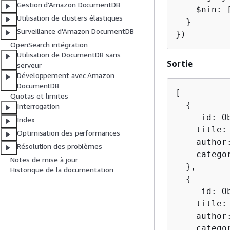
Gestion d'Amazon DocumentDB
    $nin: 
Utilisation de clusters élastiques
  }

Surveillance d'Amazon DocumentDB
})
OpenSearch intégration
Utilisation de DocumentDB sans
Sortie
serveur
Développement avec Amazon
DocumentDB
[

Quotas et limites
{
Interrogation
    _id: Ob
Index
    title: 
Optimisation des performances
    author:
Résolution des problèmes
    catego
Notes de mise à jour
  },

Historique de la documentation
{
    _id: Ob
    title:
    author
    categor