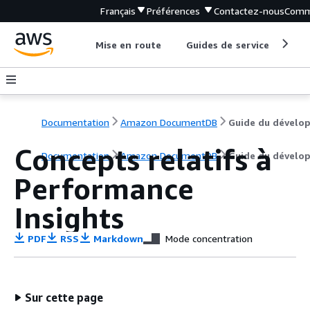
Français
Préférences
Contactez-nous
Comm
Mise en route
Guides de service
Out
Documentation
Amazon DocumentDB
Concepts relatifs à
Documentation
Amazon DocumentDB
Guide du dévelo
Performance
Insights
PDF
RSS
Markdown
Mode concentration
Sur cette page