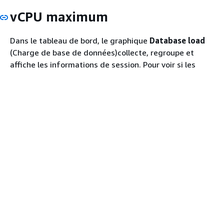
vCPU maximum
Dans le tableau de bord, le graphique
Database load
(Charge de base de données)collecte, regroupe et
affiche les informations de session. Pour voir si les
sessions actives dépassent l’utilisation maximale de
l’UC, examinez leur relation sur la ligne
Max vCPU
(UC
virtuelle max). La valeur
maximale de vCPU
est
déterminée par le nombre de cœurs de vCPU
(processeur virtuel) pour votre instance Amazon
DocumentDB.
Si la charge de la base de données est souvent au-
dessus de la ligne
Max vCPU
(UC virtuelle max)et que
l’état d’attente principal est CPU, cela signifie que l’UC
est surchargée. Dans ce cas, vous souhaiterez peut-
être limiter les connexions à l'instance, régler les
requêtes impliquant une charge CPU élevée ou