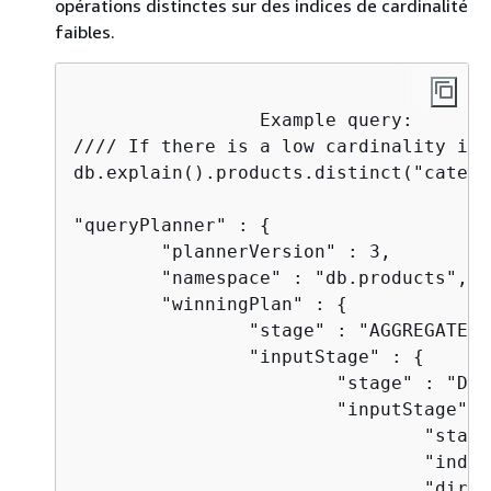
opérations distinctes sur des indices de cardinalité
faibles.
                 Example query:

//// If there is a low cardinality ind
db.explain().products.distinct("categor
"queryPlanner" : 
{
        "plannerVersion" : 3,

        "namespace" : "db.products",

        "winningPlan" : 
{
                "stage" : "AGGREGATE",

                "inputStage" : 
{
                        "stage" : "DIS
                        "inputStage" :
                                "stage
                                "index
                                "direc