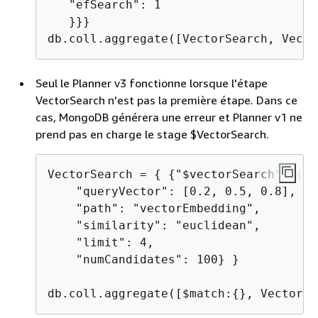
   "efSearch": 1  

   }}}

Seul le Planner v3 fonctionne lorsque l'étape
VectorSearch n'est pas la première étape. Dans ce
cas, MongoDB générera une erreur et Planner v1 ne
prend pas en charge le stage $VectorSearch.
VectorSearch = 
{
{
"$vectorSearch": 
{
    "queryVector": [0.2, 0.5, 0.8], 

    "path": "vectorEmbedding", 

    "similarity": "euclidean", 

    "limit": 4, 

    "numCandidates": 100} }

db.coll.aggregate([$match:
{