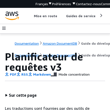
Français
Préférences
Contactez-nous
Comm
Mise en route
Guides de service
Out
Documentation
Amazon DocumentDB
Planificateur de
Documentation
Amazon DocumentDB
Guide du dévelo
requêtes v3
PDF
RSS
Markdown
Mode concentration
Sur cette page
Les traductions sont fournies par des outils de