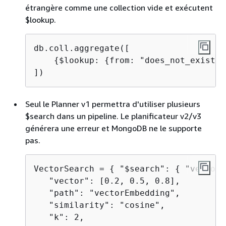
étrangère comme une collection vide et exécutent
$lookup.
db.coll.aggregate([

{
$lookup: 
{
from: "does_not_exist",
Seul le Planner v1 permettra d'utiliser plusieurs
$search dans un pipeline. Le planificateur v2/v3
générera une erreur et MongoDB ne le supporte
pas.
VectorSearch = 
{
 "$search": 
{
 "vectorS
   "vector": [0.2, 0.5, 0.8], 

   "path": "vectorEmbedding", 

   "similarity": "cosine", 

   "k": 2, 
