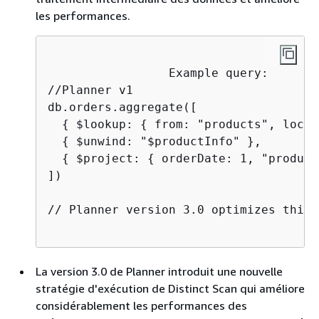
les performances.
                 Example query:

//Planner v1

db.orders.aggregate([

{
 $lookup: 
{
 from: "products", local
{
 $unwind: "$productInfo" },

{
 $project: 
{
 orderDate: 1, "product
])

// Planner version 3.0 optimizes this 
La version 3.0 de Planner introduit une nouvelle
stratégie d'exécution de Distinct Scan qui améliore
considérablement les performances des