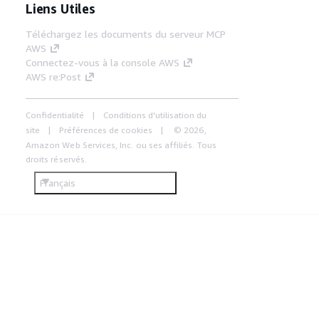
Liens Utiles
Téléchargez les documents du serveur MCP
AWS
Connectez-vous à la console AWS
AWS re:Post
Confidentialité
Conditions d'utilisation du
site
Préférences de cookies
© 2026,
Amazon Web Services, Inc. ou ses affiliés. Tous
droits réservés.
Français