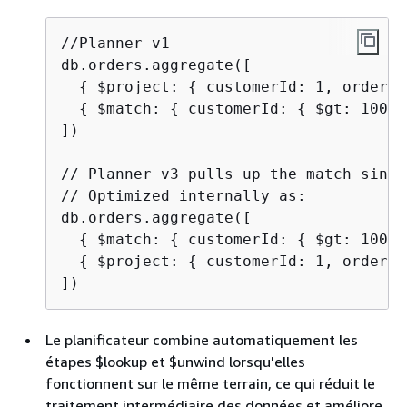
//Planner v1

db.orders.aggregate([

{
 $project: 
{
 customerId: 1, orderDa
{
 $match: 
{
 customerId: 
{
 $gt: 1000 
])

// Planner v3 pulls up the match since
// Optimized internally as:

db.orders.aggregate([

{
 $match: 
{
 customerId: 
{
 $gt: 1000 
{
 $project: 
{
 customerId: 1, orderDa
])
Le planificateur combine automatiquement les
étapes $lookup et $unwind lorsqu'elles
fonctionnent sur le même terrain, ce qui réduit le
traitement intermédiaire des données et améliore