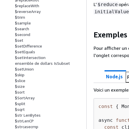
L'
opér
$reduce
$replaceWith
initialValue
$reverseArray
$trim
$sample
$search
Exemples 
$second
$set
$setDifference
Pour afficher un
$setEquals
l'onglet correspo
$setIntersection
ensemble de dollars IsSubset
$setUnion
$skip
Node.js
$slice
$size
Voici un exemple 
$sort
$SortArray
$split
const
{
 Mo
$sqrt
$str LenBytes
async 
func
$strLenCP
$strcasecmp
const
 cl