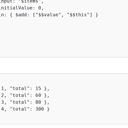
nput: "$items",

nitialValue: 0,

in: 
{
 $add: ["$$value", "$$this"] }

 1, "total": 15 },

 2, "total": 60 },

 3, "total": 80 },

 4, "total": 300 }
