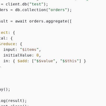
 = client.db(
"test"
);

ders = db.collection(
"orders"
);

sult = await orders.aggregate([

ject
: 
{
tal: 
{
$reduce
: 
{
  input: 
"
$items
"
,

  initialValue: 
0
,

  in: 
{
$add
: [
"$
$value
"
, 
"$
$this
"
] }



y();

og(result);
