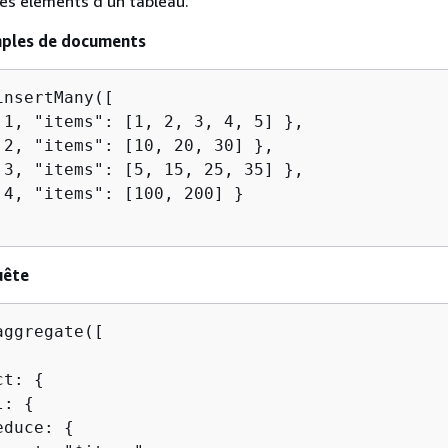
es éléments d'un tableau.
mples de documents
nsertMany([

 1, "items": [1, 2, 3, 4, 5] },

 2, "items": [10, 20, 30] },

 3, "items": [5, 15, 25, 35] },

 4, "items": [100, 200] }

uête
ggregate([

ct: 
{
l: 
{
educe: 
{