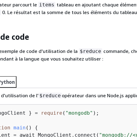
ateur parcourt le
tableau en ajoutant chaque élémen
items
0. Le résultat est la somme de tous les éléments du tableau
de code
 exemple de code d'utilisation de la
commande, cho
$reduce
ndant à la langue que vous souhaitez utiliser :
Python
d'utilisation de l'
opérateur dans une Node.js applic
$reduce
ngoClient } = 
require
(
"mongodb"
);

tion
main
(
) 
{
ient = await MongoClient.connect(
"mongodb://<