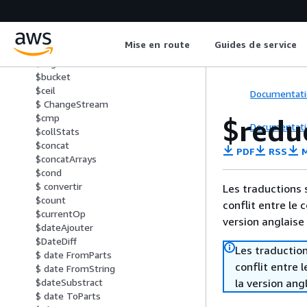
$and
$ n'importe lequel ElementTrue
$array ElemAt
Mise en route
Guides de service
$array ToObject
$avg
$bucket
$ceil
Documentati
$ ChangeStream
$cmp
$redu
Documentati
$collStats
$concat
PDF
RSS
M
$concatArrays
$cond
$ convertir
Les traductions 
$count
conflit entre le 
$currentOp
version anglaise
$dateAjouter
$DateDiff
Les traduction
$ date FromParts
conflit entre 
$ date FromString
la version ang
$dateSubstract
$ date ToParts