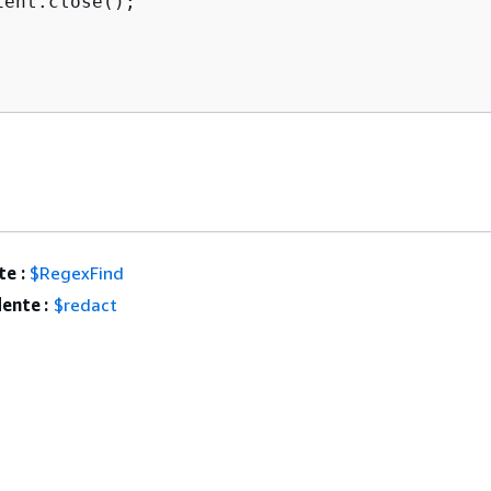
ent.close();

e :
$RegexFind
ente :
$redact