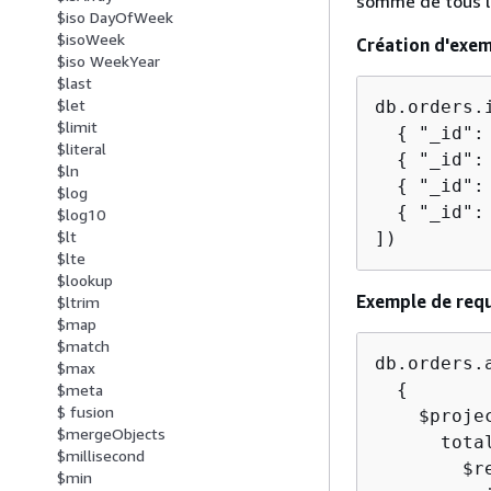
somme de tous l
$iso DayOfWeek
$isoWeek
Création d'exe
$iso WeekYear
$last
$let
db.orders.i
$limit
{
 "_id":
$literal
{
 "_id":
$ln
{
 "_id":
$log
{
 "_id":
$log10
$lt
])
$lte
$lookup
Exemple de req
$ltrim
$map
$match
db.orders.a
$max
{
$meta
$ fusion
    $proje
$mergeObjects
      tota
$millisecond
        $r
$min