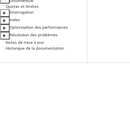
DocumentDB
Quotas et limites
Interrogation
Index
Optimisation des performances
Résolution des problèmes
Notes de mise à jour
Historique de la documentation
Mise En Route
Guides De Se
Didacticiels pratiques AWS
Choisir un service
Bibliothèque de solutions AWS
Guides de servic
Guides de décision AWS
Didacticiels AWS 