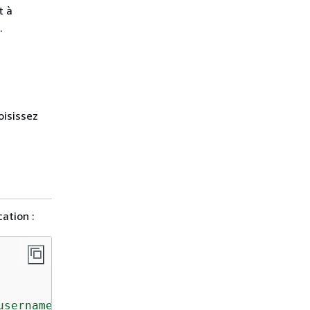
t à
.
isissez
ation :
username>:<password>@<cluster-endpoint>:27017