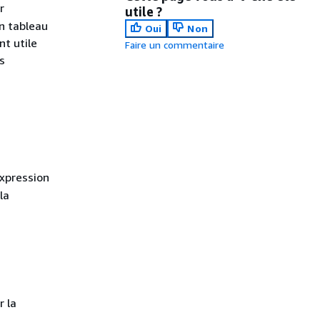
r
utile ?
n tableau
Oui
Non
nt utile
Faire un commentaire
s
xpression
la
r la