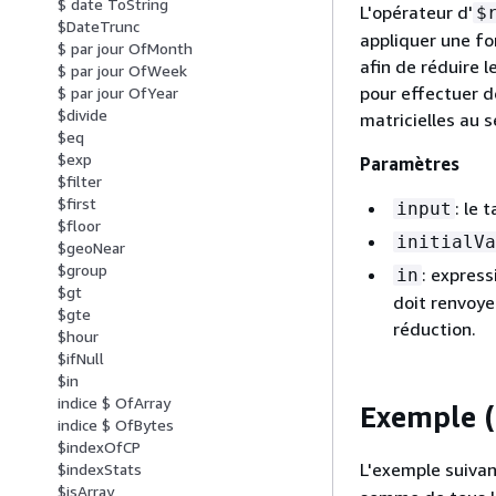
$ date ToString
L'opérateur d'
$
$DateTrunc
appliquer une f
$ par jour OfMonth
afin de réduire l
$ par jour OfWeek
pour effectuer 
$ par jour OfYear
$divide
matricielles au s
$eq
$exp
Paramètres
$filter
$first
: le 
input
$floor
initialVa
$geoNear
$group
: expres
in
$gt
doit renvoyer
$gte
réduction.
$hour
$ifNull
$in
indice $ OfArray
Exemple 
indice $ OfBytes
$indexOfCP
L'exemple suivan
$indexStats
$isArray