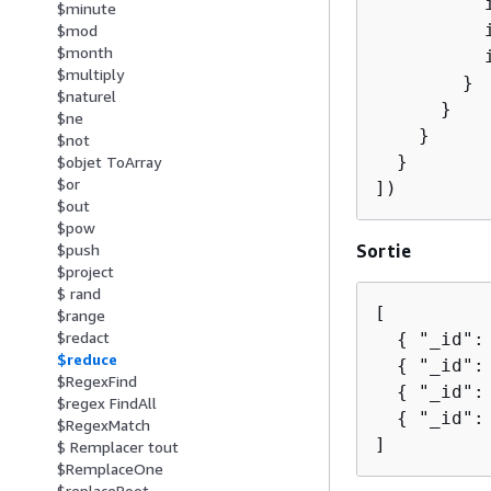
          i
$minute
          i
$mod
$month
          
$multiply
        }

$naturel
      }

$ne
    }

$not
  }

$objet ToArray
$or
])
$out
$pow
Sortie
$push
$project
$ rand
[

$range
$redact
{
 "_id":
$reduce
{
 "_id":
$RegexFind
{
 "_id":
$regex FindAll
{
 "_id":
$RegexMatch
]
$ Remplacer tout
$RemplaceOne
$replaceRoot