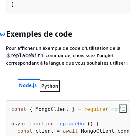
]
Exemples de code
Pour afficher un exemple de code d'utilisation de la
commande, choisissez l'onglet
$replaceWith
correspondant à la langue que vous souhaitez utiliser :
Node.js
Python
const
{
 MongoClient } = 
require
(
'mongodb'
async
function
replaceDoc
(
) 
{
const
 client = 
await
 MongoClient.connec