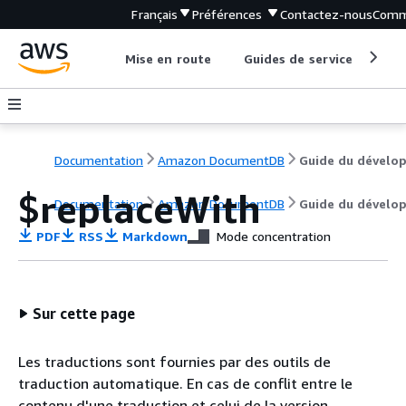
Français
Préférences
Contactez-nous
Comm
Mise en route
Guides de service
Out
Documentation
Amazon DocumentDB
$replaceWith
Documentation
Amazon DocumentDB
Guide du dévelo
PDF
RSS
Markdown
Mode concentration
Sur cette page
Les traductions sont fournies par des outils de
traduction automatique. En cas de conflit entre le
contenu d'une traduction et celui de la version