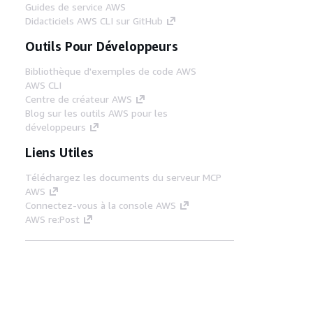
Guides de service AWS
Didacticiels AWS CLI sur GitHub
Outils Pour Développeurs
Bibliothèque d'exemples de code AWS
AWS CLI
Centre de créateur AWS
Blog sur les outils AWS pour les
développeurs
Liens Utiles
Téléchargez les documents du serveur MCP
AWS
Connectez-vous à la console AWS
AWS re:Post
Confidentialité
Conditions d'utilisation du
site
Préférences de cookies
© 2026,
Amazon Web Services, Inc. ou ses affiliés. Tous
droits réservés.