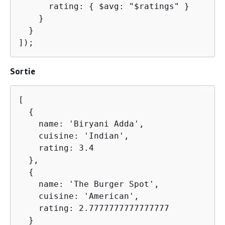
      rating: 
{
 $avg: "$ratings" }

    }

  }

]);
Sortie
[

{
    name: 'Biryani Adda',

    cuisine: 'Indian',

    rating: 3.4

  },

{
    name: 'The Burger Spot',

    cuisine: 'American',

    rating: 2.7777777777777777

  }
