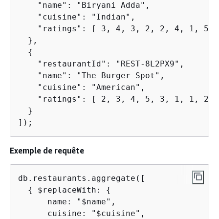
    "name": "Biryani Adda",

    "cuisine": "Indian",

    "ratings": [ 3, 4, 3, 2, 2, 4, 1, 5, 
  },

{
    "restaurantId": "REST-8L2PX9",

    "name": "The Burger Spot",

    "cuisine": "American",

    "ratings": [ 2, 3, 4, 5, 3, 1, 1, 2, 4
  }

]);
Exemple de requête
db.restaurants.aggregate([

{
 $replaceWith: 
{
      name: "$name",

      cuisine: "$cuisine",
