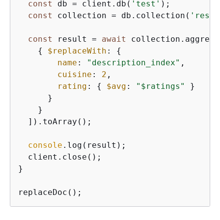
const
 db = client.db(
'test'
);

const
 collection = db.collection(
'resta
const
 result = 
await
 collection.aggrega
{
$replaceWith
: 
{
name
: 
"description_index"
,

cuisine
: 
2
,

rating
: 
{
$avg
: 
"$ratings"
 }

      }

    }

  ]).toArray();

console
.log(result);

  client.close();

}

replaceDoc();