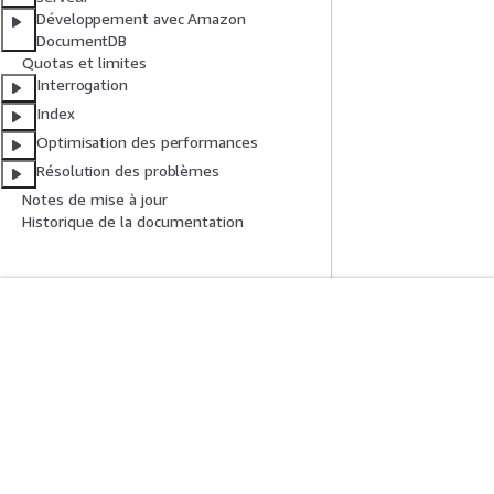
Développement avec Amazon
DocumentDB
Quotas et limites
Interrogation
Index
Optimisation des performances
Résolution des problèmes
Notes de mise à jour
Historique de la documentation
Mise En Route
Guides De Se
Didacticiels pratiques AWS
Choisir un service
Bibliothèque de solutions AWS
Guides de servic
Guides de décision AWS
Didacticiels AWS 