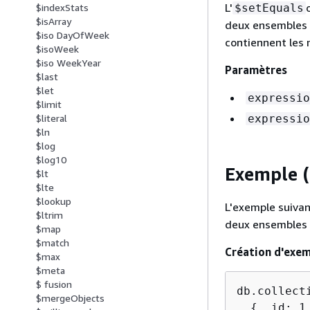
L'
$setEquals
$indexStats
$isArray
deux ensembles 
$iso DayOfWeek
contiennent les 
$isoWeek
$iso WeekYear
Paramètres
$last
$let
expressio
$limit
expressio
$literal
$ln
$log
$log10
Exemple 
$lt
$lte
$lookup
L'exemple suivan
$ltrim
deux ensembles 
$map
$match
Création d'exe
$max
$meta
$ fusion
db.collecti
$mergeObjects
{
 _id: 1