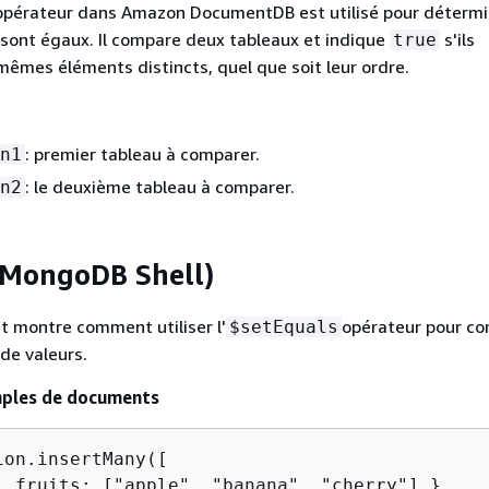
opérateur dans Amazon DocumentDB est utilisé pour détermin
sont égaux. Il compare deux tableaux et indique
s'ils
true
mêmes éléments distincts, quel que soit leur ordre.
: premier tableau à comparer.
n1
: le deuxième tableau à comparer.
n2
(MongoDB Shell)
t montre comment utiliser l'
opérateur pour c
$setEquals
de valeurs.
mples de documents
on.insertMany([

, fruits: ["apple", "banana", "cherry"] },
