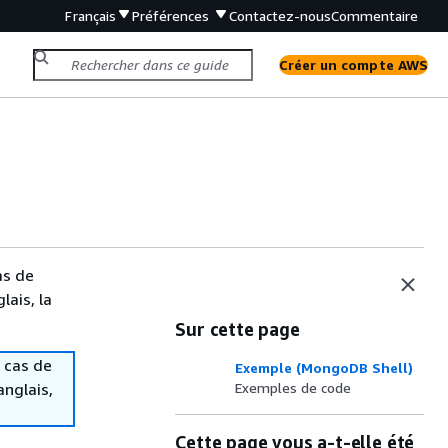
Français
Préférences
Contactez-nous
Commentaire
Créer un compte AWS
as de
lais, la
Sur cette page
 cas de
Exemple (MongoDB Shell)
anglais,
Exemples de code
Cette page vous a-t-elle été