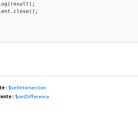
log(result);

ient.close();

e :
$setIntersection
ente :
$setDifference