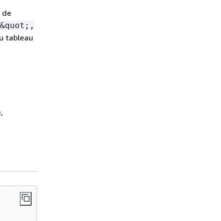
 de
&quot;,
u tableau
,