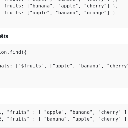
, fruits: ["banana", "apple", "cherry"] },

, fruits: ["apple", "banana", "orange"] }

uête
ion.find(
{
uals: ["$fruits", ["apple", "banana", "cherry"
2, "fruits" : [ "banana", "apple", "cherry" ]