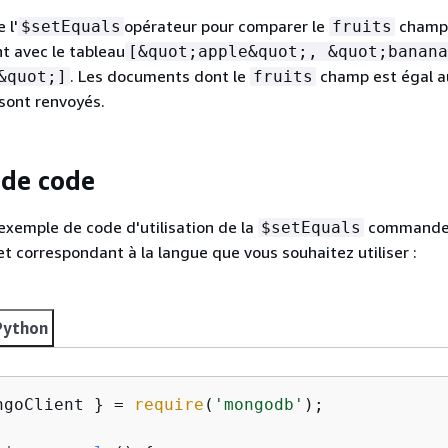
 l'
opérateur pour comparer le
champ
$setEquals
fruits
 avec le tableau
[&quot;apple&quot;, &quot;banana
. Les documents dont le
champ est égal a
&quot;]
fruits
sont renvoyés.
de code
 exemple de code d'utilisation de la
commande
$setEquals
et correspondant à la langue que vous souhaitez utiliser :
Python
ngoClient } = 
require
(
'mongodb'
);
