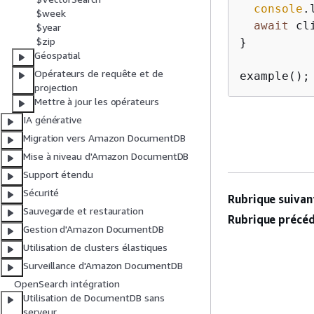
console
.
$week
await
 cl
$year
$zip
}

Géospatial
Opérateurs de requête et de
example();
projection
Mettre à jour les opérateurs
IA générative
Migration vers Amazon DocumentDB
Mise à niveau d'Amazon DocumentDB
Support étendu
Sécurité
Rubrique suivant
Sauvegarde et restauration
Rubrique précéd
Gestion d'Amazon DocumentDB
Utilisation de clusters élastiques
Surveillance d'Amazon DocumentDB
OpenSearch intégration
Utilisation de DocumentDB sans
serveur