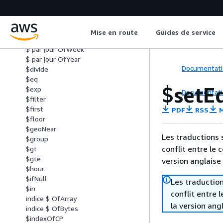
$ date ToParts
$ date ToString
$DateTrunc
Mise en route
Guides de service
$ par jour OfMonth
$ par jour OfWeek
$ par jour OfYear
Documentati
$divide
$eq
$setE
$exp
Documentati
$filter
$first
PDF
RSS
M
$floor
$geoNear
Les traductions 
$group
conflit entre le 
$gt
$gte
version anglaise
$hour
$ifNull
Les traduction
$in
conflit entre 
indice $ OfArray
la version ang
indice $ OfBytes
$indexOfCP