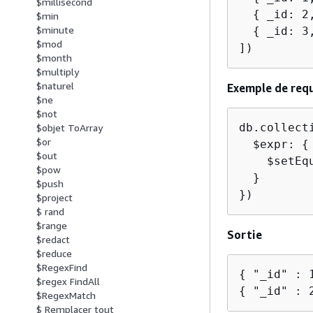
$millisecond
{
 _id: 2
$min
$minute
{
 _id: 3
$mod
])
$month
$multiply
$naturel
Exemple de req
$ne
$not
db.collect
$objet ToArray
$or
  $expr: 
{
$out
    $setEq
$pow
  }

$push
})
$project
$ rand
$range
Sortie
$redact
$reduce
$RegexFind
{
$regex FindAll
{
 "_id" : 
$RegexMatch
$ Remplacer tout