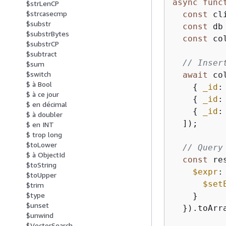
async
func
$strLenCP
$strcasecmp
const
 cl
$substr
const
 db
$substrBytes
const
 co
$substrCP
$subtract
// Inser
$sum
$switch
await
 co
$ à Bool
{
_id
:
$ à ce jour
{
_id
:
$ en décimal
{
_id
:
$ à doubler
  ]);

$ en INT
$ trop long
$toLower
// Query
$ à ObjectId
const
 re
$toString
$expr
:
$toUpper
$set
$trim
$type
    }

$unset
  }).toArra
$unwind
$VectorSearch