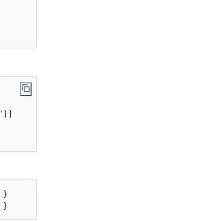
]]

 }