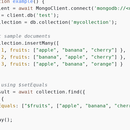
tion
example
(
) 
{
ient = 
await
 MongoClient.connect(
'mongodb://<
 = client.db(
'test'
);

llection = db.collection(
'mycollection'
);

t sample documents
llection.insertMany([

 
1
, 
fruits
: [
"apple"
, 
"banana"
, 
"cherry"
] },

 
2
, 
fruits
: [
"banana"
, 
"apple"
, 
"cherry"
] },

 
3
, 
fruits
: [
"apple"
, 
"banana"
, 
"orange"
] }

 using $setEquals
sult = 
await
 collection.find(
{
 
{
Equals
: [
"$fruits"
, [
"apple"
, 
"banana"
, 
"cher
y();
