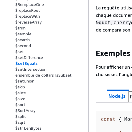
$RemplaceOne
La requête utilise
$replaceRoot
chaque document
$replaceWith
$reverseArray
&quot;cherry
$trim
de comparaison 
$sample
$search
$second
Exemples 
$set
$setDifference
$setEquals
Pour afficher un
$setIntersection
choisissez l'ongl
ensemble de dollars IsSubset
$setUnion
$skip
$slice
Node.js
$size
$sort
$SortArray
$split
const
{
 Mo
$sqrt
$str LenBytes