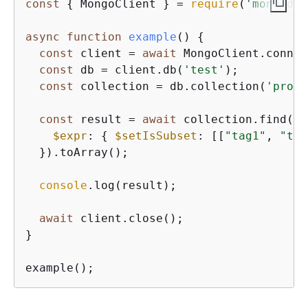
const
{
 MongoClient } = 
require
(
'mongodb'
async
function
example
(
) 
{
const
 client = 
await
 MongoClient.connec
const
 db = client.db(
'test'
);

const
 collection = db.collection(
'produ
const
 result = 
await
 collection.find(
{
$expr
: 
{
$setIsSubset
: [[
"tag1"
, 
"tag
  }).toArray();

console
.log(result);

await
 client.close();

}

example();