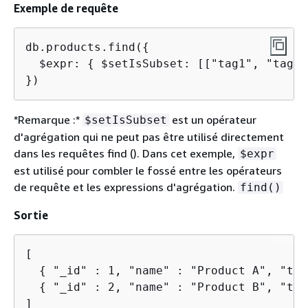
Exemple de requête
db.products.find(
{
  $expr: 
{
 $setIsSubset: [["tag1", "tag2"
})
*Remarque :*
est un opérateur
$setIsSubset
d'agrégation qui ne peut pas être utilisé directement
dans les requêtes find (). Dans cet exemple,
$expr
est utilisé pour combler le fossé entre les opérateurs
de requête et les expressions d'agrégation.
find()
Sortie
[

{
 "_id" : 1, "name" : "Product A", "tag
{
 "_id" : 2, "name" : "Product B", "tag
]