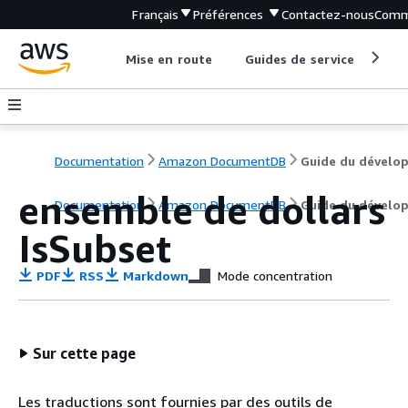
Français
Préférences
Contactez-nous
Comm
Mise en route
Guides de service
Out
Documentation
Amazon DocumentDB
ensemble de dollars
Documentation
Amazon DocumentDB
Guide du dévelo
IsSubset
PDF
RSS
Markdown
Mode concentration
Sur cette page
Les traductions sont fournies par des outils de