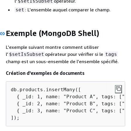
l'
opérateur.
$setIsSubset
: L'ensemble auquel comparer le champ.
set
Exemple (MongoDB Shell)
L'exemple suivant montre comment utiliser
l'
opérateur pour vérifier si le
$setIsSubset
tags
champ est un sous-ensemble de l'ensemble spécifié.
Création d'exemples de documents
db.products.insertMany([

{
 _id: 1, name: "Product A", tags: ["ta
{
 _id: 2, name: "Product B", tags: ["ta
{
 _id: 3, name: "Product C", tags: ["ta
]);