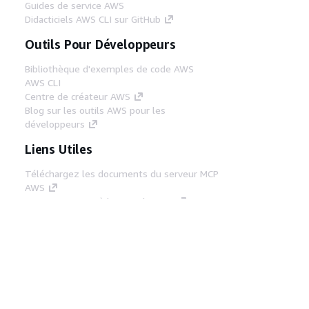
Guides de service AWS
Didacticiels AWS CLI sur GitHub
Outils Pour Développeurs
Bibliothèque d'exemples de code AWS
AWS CLI
Centre de créateur AWS
Blog sur les outils AWS pour les
développeurs
Liens Utiles
Téléchargez les documents du serveur MCP
AWS
Connectez-vous à la console AWS
AWS re:Post
Confidentialité
Conditions d'utilisation du
site
Préférences de cookies
© 2026,
Amazon Web Services, Inc. ou ses affiliés. Tous
droits réservés.