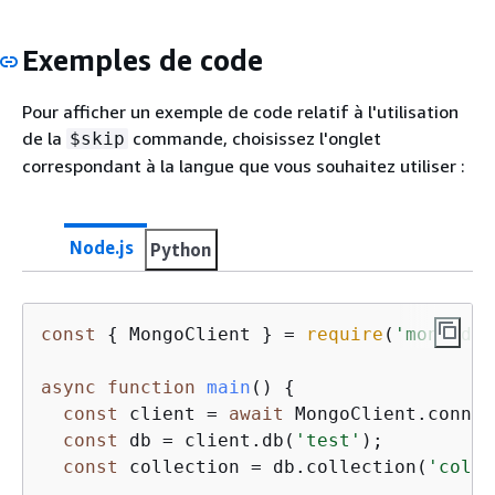
Exemples de code
Pour afficher un exemple de code relatif à l'utilisation
de la
commande, choisissez l'onglet
$skip
correspondant à la langue que vous souhaitez utiliser :
Node.js
Python
const
{
 MongoClient } = 
require
(
'mongodb'
async
function
main
(
) 
{
const
 client = 
await
 MongoClient.connec
const
 db = client.db(
'test'
);

const
 collection = db.collection(
'colle