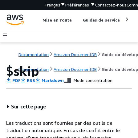
Français
Préférences
Contactez-nous
Comm
Mise en route
Guides de service
Out
Documentation
Amazon DocumentDB
$skip
Documentation
Amazon DocumentDB
Guide du dévelo
PDF
RSS
Markdown
Mode concentration
Sur cette page
Les traductions sont fournies par des outils de
traduction automatique. En cas de conflit entre le
contenu d'une traduction et celui de la version