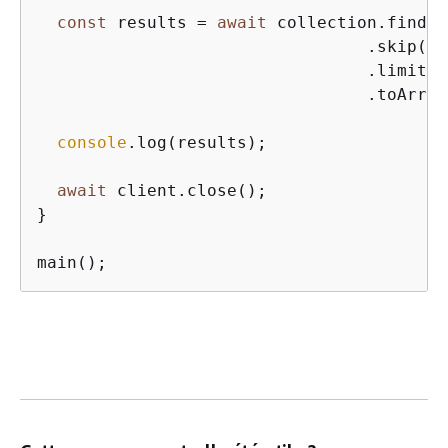
const
 results = 
await
 collection.find(
{
                                 .skip(
10
                                 .limit(
1
                                 .toArray(
console
.log(results);

await
 client.close();

}

main();