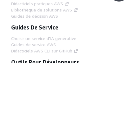
Didacticiels pratiques AWS
Bibliothèque de solutions AWS
Guides de décision AWS
Guides De Service
Choisir un service d'IA générative
Guides de service AWS
Didacticiels AWS CLI sur GitHub
Outils Pour Développeurs
Bibliothèque d'exemples de code AWS
AWS CLI
Centre de créateur AWS
Blog sur les outils AWS pour les
développeurs
Liens Utiles
Téléchargez les documents du serveur MCP
AWS
Connectez-vous à la console AWS
AWS re:Post