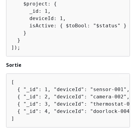
    $project: 
{
      _id: 1,

      deviceId: 1,

      isActive: 
{
 $toBool: "$status" }

    }

  }

]);
Sortie
[

{
 "_id": 1, "deviceId": "sensor-001", "
{
 "_id": 2, "deviceId": "camera-002", "
{
 "_id": 3, "deviceId": "thermostat-003
{
 "_id": 4, "deviceId": "doorlock-004",
]