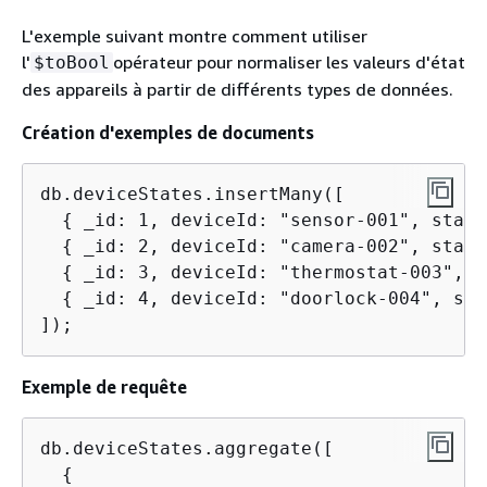
L'exemple suivant montre comment utiliser
l'
opérateur pour normaliser les valeurs d'état
$toBool
des appareils à partir de différents types de données.
Création d'exemples de documents
db.deviceStates.insertMany([

{
 _id: 1, deviceId: "sensor-001", statu
{
 _id: 2, deviceId: "camera-002", statu
{
 _id: 3, deviceId: "thermostat-003", s
{
 _id: 4, deviceId: "doorlock-004", sta
]);
Exemple de requête
db.deviceStates.aggregate([

{