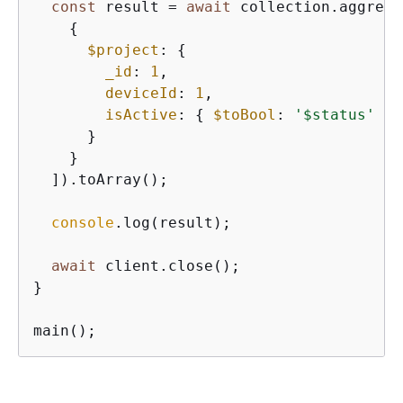
const
 result = 
await
 collection.aggrega
{
$project
: 
{
_id
: 
1
,

deviceId
: 
1
,

isActive
: 
{
$toBool
: 
'$status'
 }

      }

    }

  ]).toArray();

console
.log(result);

await
 client.close();

}

main();