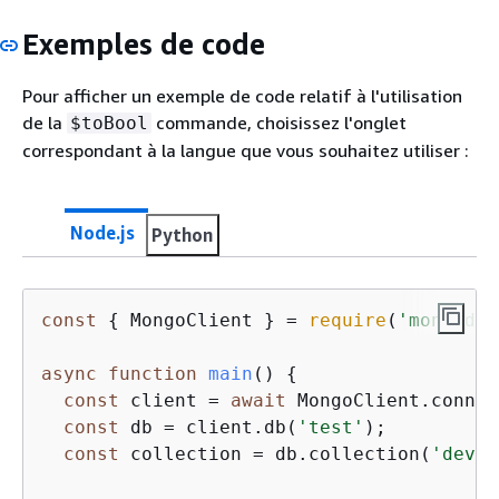
Exemples de code
Pour afficher un exemple de code relatif à l'utilisation
de la
commande, choisissez l'onglet
$toBool
correspondant à la langue que vous souhaitez utiliser :
Node.js
Python
const
{
 MongoClient } = 
require
(
'mongodb'
async
function
main
(
) 
{
const
 client = 
await
 MongoClient.connec
const
 db = client.db(
'test'
);

const
 collection = db.collection(
'devic