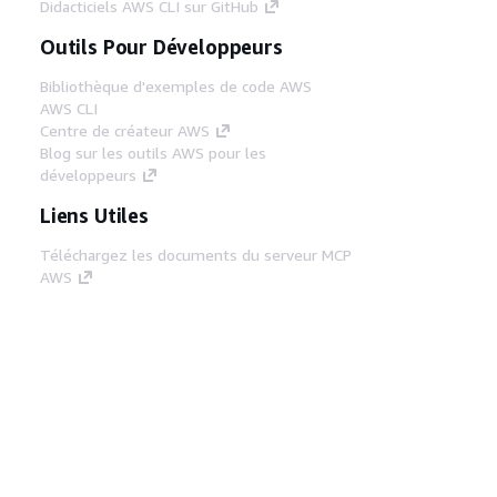
Didacticiels AWS CLI sur GitHub
Outils Pour Développeurs
Bibliothèque d'exemples de code AWS
AWS CLI
Centre de créateur AWS
Blog sur les outils AWS pour les
développeurs
Liens Utiles
Téléchargez les documents du serveur MCP
AWS
Connectez-vous à la console AWS
AWS re:Post
Confidentialité
Conditions d'utilisation du
site
Préférences de cookies
© 2026,
Amazon Web Services, Inc. ou ses affiliés. Tous
droits réservés.
Français