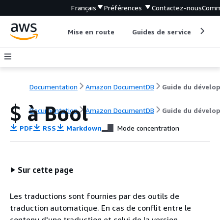
Français
Préférences
Contactez-nous
Comm
Mise en route
Guides de service
Out
Documentation
Amazon DocumentDB
$ à Bool
Documentation
Amazon DocumentDB
Guide du dévelo
PDF
RSS
Markdown
Mode concentration
Sur cette page
Les traductions sont fournies par des outils de
traduction automatique. En cas de conflit entre le
contenu d'une traduction et celui de la version