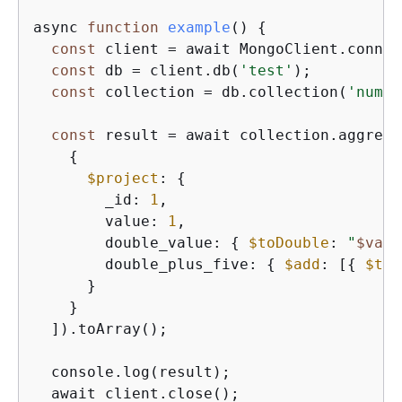
async 
function
example
(
) 
{
const
 client = await MongoClient.connec
const
 db = client.db(
'test'
);

const
 collection = db.collection(
'numbe
const
 result = await collection.aggrega
{
$project
: 
{
        _id: 
1
,

        value: 
1
,

        double_value: 
{
$toDouble
: 
"
$valu
        double_plus_five: 
{
$add
: [
{
$toD
      }

    }

  ]).toArray();

  console.log(result);

  await client.close();
