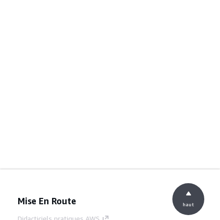
Mise En Route
haut
Didacticiels pratiques AWS