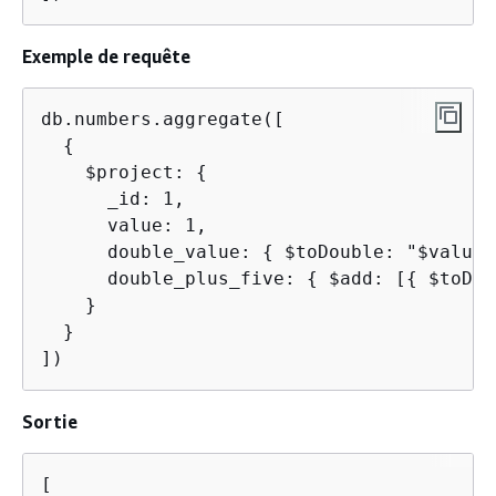
Exemple de requête
db.numbers.aggregate([

{
    $project: 
{
      _id: 1,

      value: 1,

      double_value: 
{
 $toDouble: "$value"
      double_plus_five: 
{
 $add: [
{
 $toDou
    }

  }

])
Sortie
[
