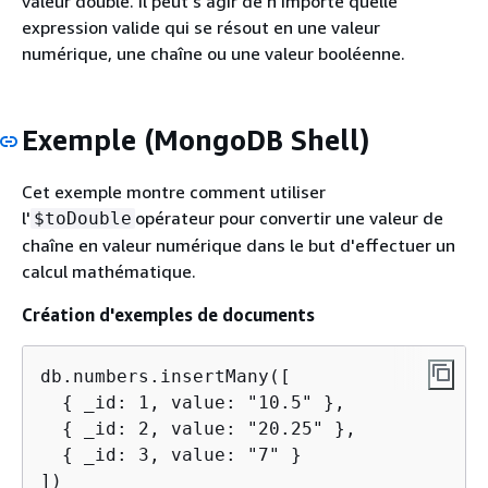
valeur double. Il peut s'agir de n'importe quelle
expression valide qui se résout en une valeur
numérique, une chaîne ou une valeur booléenne.
Exemple (MongoDB Shell)
Cet exemple montre comment utiliser
l'
opérateur pour convertir une valeur de
$toDouble
chaîne en valeur numérique dans le but d'effectuer un
calcul mathématique.
Création d'exemples de documents
db.numbers.insertMany([

{
 _id: 1, value: "10.5" },

{
 _id: 2, value: "20.25" },

{
 _id: 3, value: "7" }

])