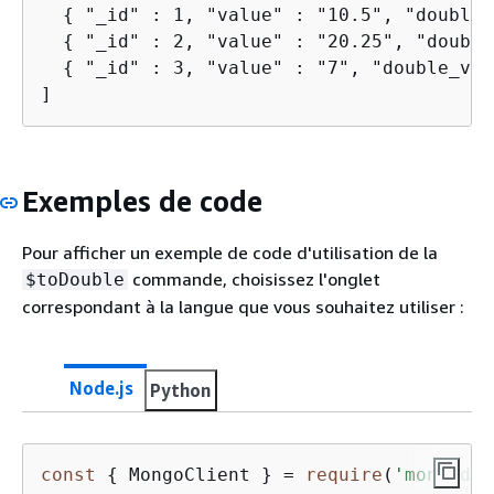
{
 "_id" : 1, "value" : "10.5", "double_
{
 "_id" : 2, "value" : "20.25", "double
{
 "_id" : 3, "value" : "7", "double_val
]
Exemples de code
Pour afficher un exemple de code d'utilisation de la
commande, choisissez l'onglet
$toDouble
correspondant à la langue que vous souhaitez utiliser :
Node.js
Python
const
{
 MongoClient } = 
require
(
'mongodb'