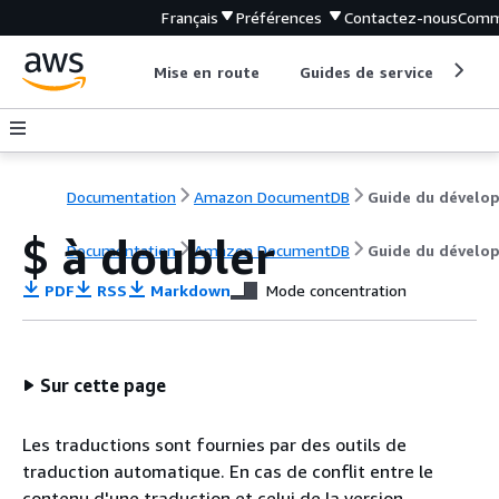
Français
Préférences
Contactez-nous
Comm
Mise en route
Guides de service
Out
Documentation
Amazon DocumentDB
$ à doubler
Documentation
Amazon DocumentDB
Guide du dévelo
PDF
RSS
Markdown
Mode concentration
Sur cette page
Les traductions sont fournies par des outils de
traduction automatique. En cas de conflit entre le
contenu d'une traduction et celui de la version