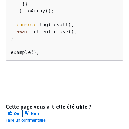
    }}

  ]).toArray();

console
.log(result);

await
 client.close();

}

example();
Cette page vous a-t-elle été utile ?
Oui
Non
Faire un commentaire