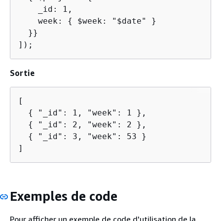
    _id: 1,

    week: 
{
 $week: "$date" }

  }}

]);
Sortie
[

{
 "_id": 1, "week": 1 },

{
 "_id": 2, "week": 2 },

{
 "_id": 3, "week": 53 }

]
Exemples de code
Pour afficher un exemple de code d'utilisation de la