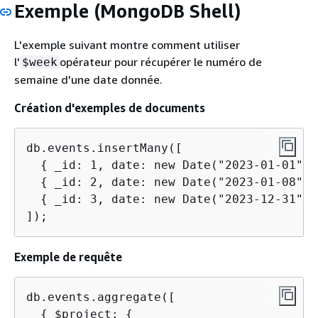
Exemple (MongoDB Shell)
L'exemple suivant montre comment utiliser
l'
opérateur pour récupérer le numéro de
$week
semaine d'une date donnée.
Création d'exemples de documents
db.events.insertMany([

{
 _id: 1, date: new Date("2023-01-01") }
{
 _id: 2, date: new Date("2023-01-08") }
{
 _id: 3, date: new Date("2023-12-31") }
]);
Exemple de requête
db.events.aggregate([

{
 $project: 
{