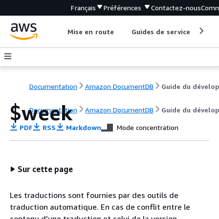
Français
Préférences
Contactez-nous
Comm
Mise en route
Guides de service
Out
Documentation
Amazon DocumentDB
$week
Documentation
Amazon DocumentDB
Guide du dévelo
PDF
RSS
Markdown
Mode concentration
Sur cette page
Les traductions sont fournies par des outils de
traduction automatique. En cas de conflit entre le
contenu d'une traduction et celui de la version