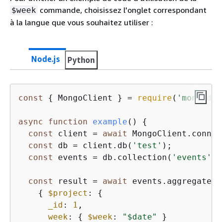
commande, choisissez l'onglet correspondant
$week
à la langue que vous souhaitez utiliser :
Node.js
Python
const
{
 MongoClient } = 
require
(
'mongodb'
async
function
example
(
) 
{
const
 client = 
await
 MongoClient.connec
const
 db = client.db(
'test'
);

const
 events = db.collection(
'events'
);

const
 result = 
await
 events.aggregate([

{
$project
: 
{
_id
: 
1
,

week
: 
{
$week
: 
"$date"
 }
