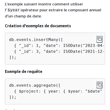
L'exemple suivant montre comment utiliser
l'
opérateur pour extraire le composant annuel
$year
d'un champ de date.
Création d'exemples de documents
db.events.insertMany([

{
 "_id": 1, "date": ISODate("2023-04-15
{
 "_id": 3, "date": ISODate("2021-12-31
]);
Exemple de requête
db.events.aggregate([

{
 $project: 
{
 year: 
{
 $year: "$date" } 
]);