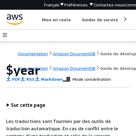
Français
Préférences
Contactez-nous
Comm
Mise en route
Guides de service
Out
Documentation
Amazon DocumentDB
$year
Documentation
Amazon DocumentDB
Guide du dévelo
PDF
RSS
Markdown
Mode concentration
Sur cette page
Les traductions sont fournies par des outils de
traduction automatique. En cas de conflit entre le
contenu d'une traduction et celui de la version