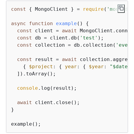
const
{
 MongoClient } = 
require
(
'mongodb'
async
function
example
(
) 
{
const
 client = 
await
 MongoClient.connec
const
 db = client.db(
'test'
);

const
 collection = db.collection(
'event
const
 result = 
await
 collection.aggrega
{
$project
: 
{
year
: 
{
$year
: 
"$date"
 
  ]).toArray();

console
.log(result);

await
 client.close();

}

example();