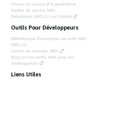
Choisir un service d'IA générative
Guides de service AWS
Didacticiels AWS CLI sur GitHub
Outils Pour Développeurs
Bibliothèque d'exemples de code AWS
AWS CLI
Centre de créateur AWS
Blog sur les outils AWS pour les
développeurs
Liens Utiles
Téléchargez les documents du serveur MCP
AWS
Connectez-vous à la console AWS
AWS re:Post
Confidentialité
Conditions d'utilisation du
site
Préférences de cookies
© 2026,
Amazon Web Services, Inc. ou ses affiliés. Tous