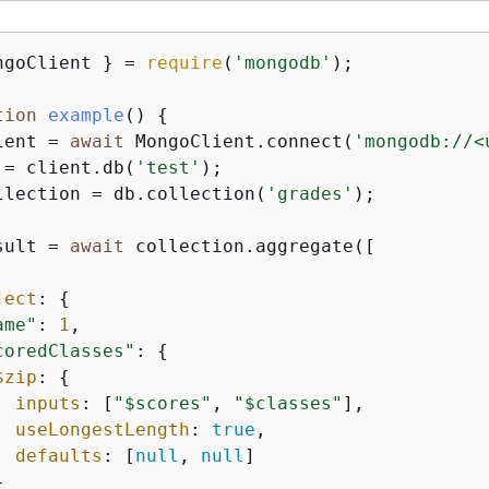
ngoClient } = 
require
(
'mongodb'
);

tion
example
(
) 
{
ient = 
await
 MongoClient.connect(
'mongodb://<
 = client.db(
'test'
);

llection = db.collection(
'grades'
);

sult = 
await
 collection.aggregate([

ject
: 
{
ame"
: 
1
,

coredClasses"
: 
{
$zip
: 
{
inputs
: [
"$scores"
, 
"$classes"
],

useLongestLength
: 
true
,

defaults
: [
null
, 
null
]


