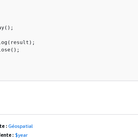
y();

log(result);

ose();

e :
Géospatial
ente :
$year