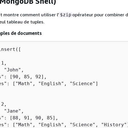
(MongoDB Shell)
t montre comment utiliser l'
opérateur pour combiner 
$zip
eul tableau de tuples.
mples de documents
nsert([

1,

 "John",

s": [90, 85, 92],

es": ["Math", "English", "Science"]

2,

 "Jane",

s": [88, 91, 90, 85],

es": ["Math", "English", "Science", "History"]