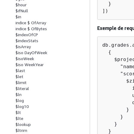
  }

$hour
])
$ifNull
$in
indice $ OfArray
Exemple de req
indice $ OfBytes
$indexOfCP
$indexStats
db.grades.a
$isArray
{
$iso DayOfWeek
$isoWeek
    $proje
$iso WeekYear
      "name
$last
      "sco
$let
        $z
$limit
          
$literal
$ln
          
$log
          
$log10
        }

$lt
      }

$lte
    }

$lookup
$ltrim
  }
