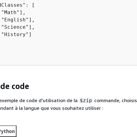
Classes": [

"Math"],

"English"],

"Science"],

"History"]

de code
 exemple de code d'utilisation de la
commande, choisis
$zip
ndant à la langue que vous souhaitez utiliser :
Python