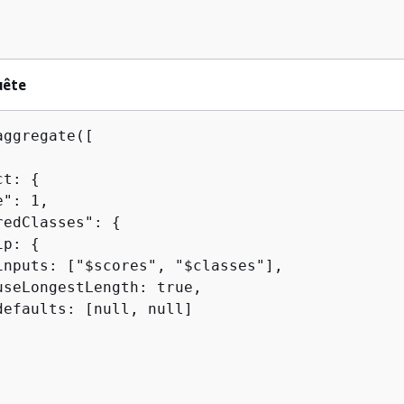
uête
ggregate([

ct: 
{
": 1,

redClasses": 
{
ip: 
{
inputs: ["$scores", "$classes"],

useLongestLength: true,

defaults: [null, null]
