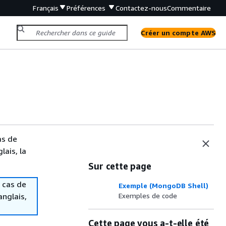
Français
Préférences
Contactez-nous
Commentaire
Créer un compte AWS
as de
lais, la
Sur cette page
 cas de
Exemple (MongoDB Shell)
anglais,
Exemples de code
Cette page vous a-t-elle été