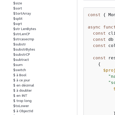
$size
$sort
$SortArray
const
{
 Mo
$split
$sqrt
async
func
$str LenBytes
const
 cl
$strLenCP
$strcasecmp
const
 db
$substr
const
 co
$substrBytes
$substrCP
const
 re
$subtract
{
$sum
$switch
$pro
$ à Bool
"n
$ à ce jour
"s
$ en décimal
$ à doubler
$ en INT
$ trop long
$toLower
$ à ObjectId
          }