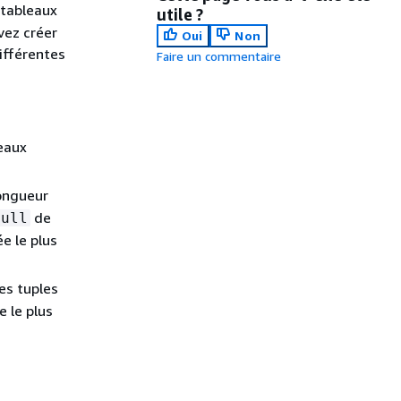
tableaux
utile ?
vez créer
Oui
Non
ifférentes
Faire un commentaire
leaux
longueur
de
null
ée le plus
les tuples
e le plus