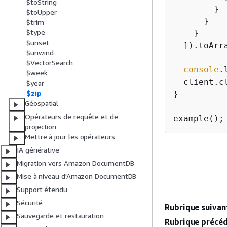
$toString
        }

$toUpper
      }

$trim
$type
    }

$unset
  ]).toArra
$unwind
$VectorSearch
console
.
$week
  client.cl
$year
$zip
}

Géospatial
Opérateurs de requête et de
example();
projection
Mettre à jour les opérateurs
IA générative
Migration vers Amazon DocumentDB
Mise à niveau d'Amazon DocumentDB
Support étendu
Sécurité
Rubrique suivant
Sauvegarde et restauration
Rubrique précéd