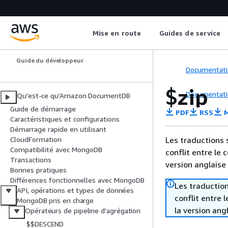
Mise en route
Guides de service
Amazon DocumentDB
Guide du développeur
Documentati
$zip
Documentati
Qu'est-ce qu'Amazon DocumentDB
Guide de démarrage
PDF
RSS
M
Caractéristiques et configurations
Démarrage rapide en utilisant
Les traductions 
CloudFormation
Compatibilité avec MongoDB
conflit entre le 
Transactions
version anglaise
Bonnes pratiques
Différences fonctionnelles avec MongoDB
Les traduction
API, opérations et types de données
conflit entre 
MongoDB pris en charge
la version ang
Opérateurs de pipeline d'agrégation
$$DESCEND