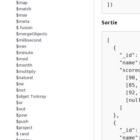
$map
])
$match
$max
$meta
Sortie
$ fusion
$mergeObjects
[

$millisecond
$min
{
$minute
    "_id": 
$mod
    "name":
$month
    "scored
$multiply
      [90, 
$naturel
$ne
      [85, 
$not
      [92, 
$objet ToArray
      [null
$or
    ]

$out
  },

$pow
$push
{
$project
    "_id": 
$ rand
    "name":
$range