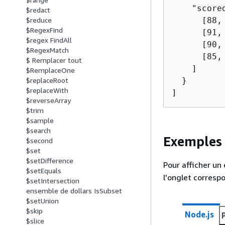
    "scored
$redact
      [88, 
$reduce
$RegexFind
      [91, 
$regex FindAll
      [90, 
$RegexMatch
      [85, 
$ Remplacer tout
    ]

$RemplaceOne
  }

$replaceRoot
$replaceWith
]
$reverseArray
$trim
$sample
$search
Exemples 
$second
$set
$setDifference
Pour afficher un
$setEquals
l'onglet correspo
$setIntersection
ensemble de dollars IsSubset
$setUnion
$skip
Node.js
$slice