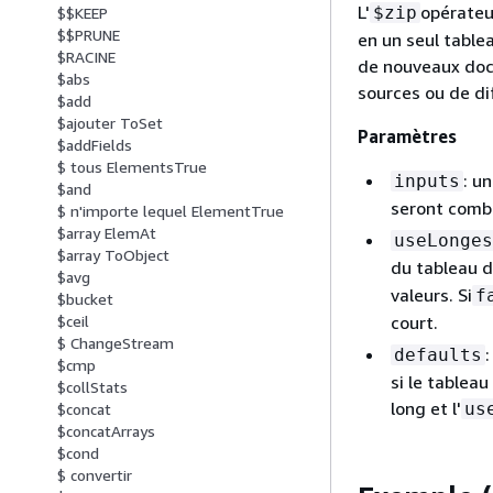
L'
opérateu
$zip
$$KEEP
$$PRUNE
en un seul tablea
$RACINE
de nouveaux doc
$abs
sources ou de di
$add
$ajouter ToSet
Paramètres
$addFields
$ tous ElementsTrue
: u
inputs
$and
seront combi
$ n'importe lequel ElementTrue
$array ElemAt
useLonges
$array ToObject
du tableau d
$avg
valeurs. Si
f
$bucket
court.
$ceil
$ ChangeStream
defaults
$cmp
si le tablea
$collStats
long et l'
us
$concat
$concatArrays
$cond
$ convertir