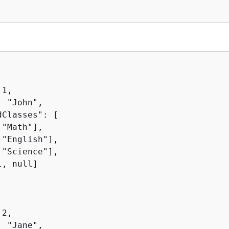
1,

 "John",

Classes": [

"Math"],

"English"],

"Science"],

, null]

2,

 "Jane",
