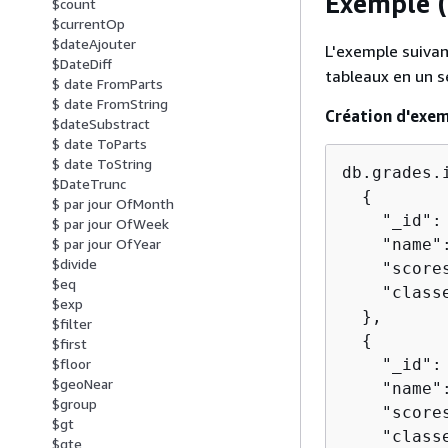
Exemple 
$count
$currentOp
$dateAjouter
L'exemple suivan
$DateDiff
tableaux en un s
$ date FromParts
$ date FromString
Création d'exe
$dateSubstract
$ date ToParts
$ date ToString
db.grades.i
$DateTrunc
{
$ par jour OfMonth
    "_id": 
$ par jour OfWeek
    "name":
$ par jour OfYear
$divide
    "score
$eq
    "class
$exp
  },

$filter
{
$first
    "_id": 
$floor
$geoNear
    "name":
$group
    "score
$gt
    "class
$gte