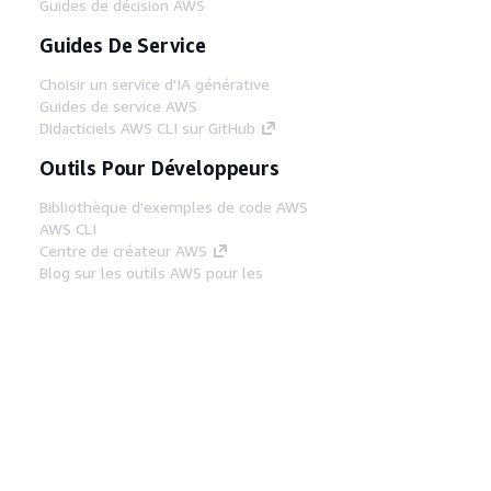
Guides de décision AWS
Guides De Service
Choisir un service d'IA générative
Guides de service AWS
Didacticiels AWS CLI sur GitHub
Outils Pour Développeurs
Bibliothèque d'exemples de code AWS
AWS CLI
Centre de créateur AWS
Blog sur les outils AWS pour les
développeurs
Liens Utiles
Téléchargez les documents du serveur MCP
AWS
Connectez-vous à la console AWS
AWS re:Post