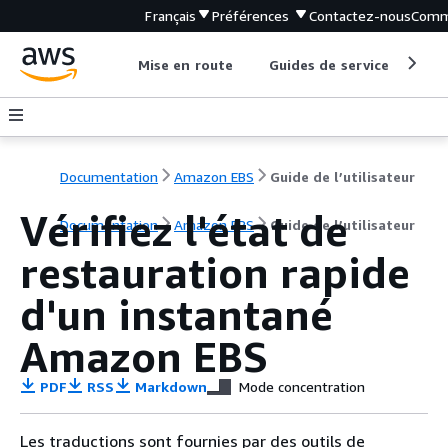
Français
Préférences
Contactez-nous
Comm
Mise en route
Guides de service
Out
Documentation
Amazon EBS
Guide de l’utilisateur
Vérifiez l'état de
Documentation
Amazon EBS
Guide de l’utilisateur
restauration rapide
d'un instantané
Amazon EBS
PDF
RSS
Markdown
Mode concentration
Les traductions sont fournies par des outils de