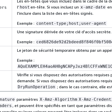
Les en-têtes que vous incluez dans le cadre de la
l'
en-tête. Si vous incluez un
en
host
x-amz-date
ers
l'inclure dans la liste des en-têtes signés.
Exemple :
content-type;host;user-agent
Une signature dérivée de votre clé d'accès secrète.
Exemple :
ced6826de92d2bdeed8f846f0bf508
Le jeton de sécurité temporaire obtenu par un appe
Exemple :
AQoEXAMPLEH4aoAH0gNCAPyJxz4BlCFFxWNE1
Vérifie si vous disposez des autorisations requises p
demande. Si vous disposez des autorisations requi
; dans le cas contraire, elle e
DryRunOperation
paramètres
nature
X-Amz-Algorithm
X-Amz-Credent
, et peuvent être spécifiés en tant que paramètres dis
aders
e requête ou leurs valeurs peuvent être incluses dans un seul