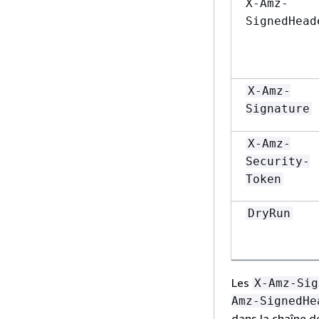
X-Amz-
SignedHead
X-Amz-
Signature
X-Amz-
Security-
Token
DryRun
Les
X-Amz-Sig
Amz-SignedHe
dans la chaîne d