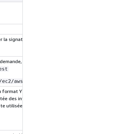
Oui
Oui
er la signature de la demande.
Oui
a demande, au format
Oui
access-key-
est
/ec2/aws4_request
, au format YYYYMMDDTHHMMSSZ. La
Oui
rtée des informations d'identification
te utilisée dans un
Authorization