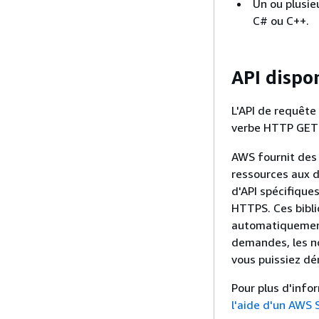
Un ou plusie
C# ou C++.
API dispo
L'API de requête
verbe HTTP GET
AWS fournit des 
ressources aux d
d'API spécifiqu
HTTPS. Ces bibl
automatiquement
demandes, les no
vous puissiez dé
Pour plus d'info
l'aide d'un AWS