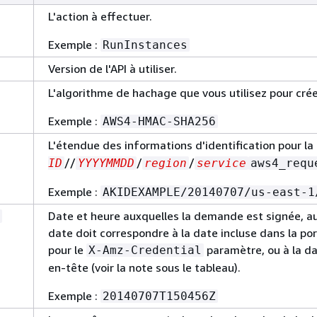
L'action à effectuer.
Exemple :
RunInstances
Version de l'API à utiliser.
L'algorithme de hachage que vous utilisez pour cré
Exemple :
AWS4-HMAC-SHA256
L'étendue des informations d'identification pour l
//
/
/
ID
YYYYMMDD
region
service
aws4_requ
Exemple :
AKIDEXAMPLE/20140707/us-east-1
Date et heure auxquelles la demande est signée
date doit correspondre à la date incluse dans la po
pour le
paramètre, ou à la da
X-Amz-Credential
en-tête (voir la note sous le tableau).
Exemple :
20140707T150456Z