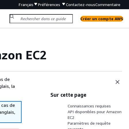
Français
Préférences
Contactez-nous
Commentaire
Créer un compte AWS
azon EC2
as de
lais, la
Sur cette page
 cas de
Connaissances requises
anglais,
API disponibles pour Amazon
EC2
Paramètres de requête
courants