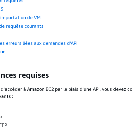
e requêtes
RS
'importation de VM
de requête courants
es erreurs liées aux demandes d'API
eur
nces requises
 d'accéder à Amazon EC2 par le biais d'une API, vous devez c
vants :
b
TTP