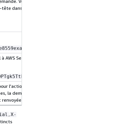
 demande. Vous devez au minimum inclure
Oui
-tête dans votre demande, vous devez
Oui
e8559example
l à AWS Security Token Service.
Non
OPTgk5TthT+FvwqnKwRcOIfrRh3c/L
our l'action, sans réellement en faire la
Non
ses, la demande est renvoyée
st renvoyée
.
UnauthorizedOperation
,
ial
X-
tincts