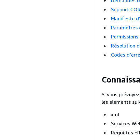
Demandes d
Support CO
Manifeste d
Paramètres 
Permissions
Résolution d
Codes d’err
Connaissa
Si vous prévoyez
les éléments sui
xml
Services We
Requêtes H