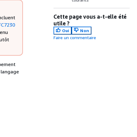
Cette page vous a-t-elle été
ncluent
utile ?
FC7230
Oui
Non
tenu
Faire un commentaire
lutôt
ppement
e langage