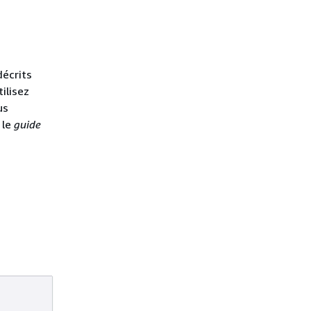
décrits
ilisez
us
 le
guide
Obligatoire