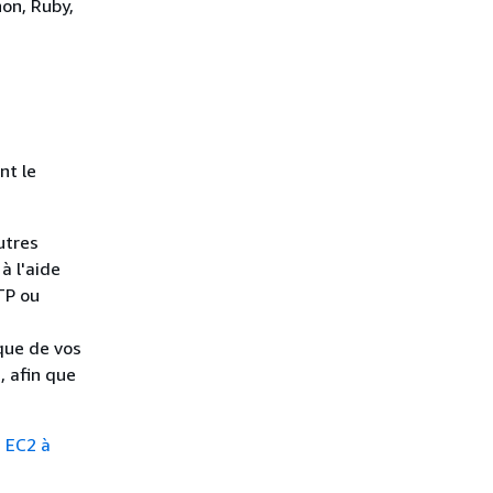
hon, Ruby,
nt le
utres
à l'aide
TP ou
que de vos
, afin que
 EC2 à