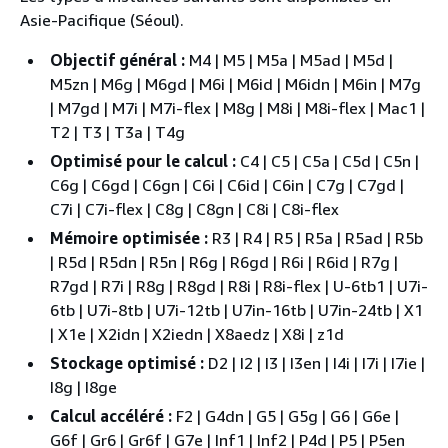
Asie-Pacifique (Séoul).
Objectif général :
M4 | M5 | M5a | M5ad | M5d |
M5zn | M6g | M6gd | M6i | M6id | M6idn | M6in | M7g
| M7gd | M7i | M7i-flex | M8g | M8i | M8i-flex | Mac1 |
T2 | T3 | T3a | T4g
Optimisé pour le calcul :
C4 | C5 | C5a | C5d | C5n |
C6g | C6gd | C6gn | C6i | C6id | C6in | C7g | C7gd |
C7i | C7i-flex | C8g | C8gn | C8i | C8i-flex
Mémoire optimisée :
R3 | R4 | R5 | R5a | R5ad | R5b
| R5d | R5dn | R5n | R6g | R6gd | R6i | R6id | R7g |
R7gd | R7i | R8g | R8gd | R8i | R8i-flex | U-6tb1 | U7i-
6tb | U7i-8tb | U7i-12tb | U7in-16tb | U7in-24tb | X1
| X1e | X2idn | X2iedn | X8aedz | X8i | z1d
Stockage optimisé :
D2 | I2 | I3 | I3en | I4i | I7i | I7ie |
I8g | I8ge
Calcul accéléré :
F2 | G4dn | G5 | G5g | G6 | G6e |
G6f | Gr6 | Gr6f | G7e | Inf1 | Inf2 | P4d | P5 | P5en