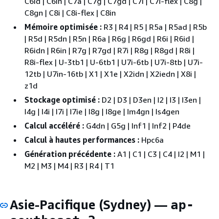
C6id | C6in | C7a | C7g | C7gd | C7i | C7i-flex | C8g |
C8gn | C8i | C8i-flex | C8in
Mémoire optimisée :
R3 | R4 | R5 | R5a | R5ad | R5b
| R5d | R5dn | R5n | R6a | R6g | R6gd | R6i | R6id |
R6idn | R6in | R7g | R7gd | R7i | R8g | R8gd | R8i |
R8i-flex | U-3tb1 | U-6tb1 | U7i-6tb | U7i-8tb | U7i-
12tb | U7in-16tb | X1 | X1e | X2idn | X2iedn | X8i |
z1d
Stockage optimisé :
D2 | D3 | D3en | I2 | I3 | I3en |
I4g | I4i | I7i | I7ie | I8g | I8ge | Im4gn | Is4gen
Calcul accéléré :
G4dn | G5g | Inf1 | Inf2 | P4de
Calcul à hautes performances :
Hpc6a
Génération précédente :
A1 | C1 | C3 | C4 | I2 | M1 |
M2 | M3 | M4 | R3 | R4 | T1
Asie-Pacifique (Sydney) —
ap-