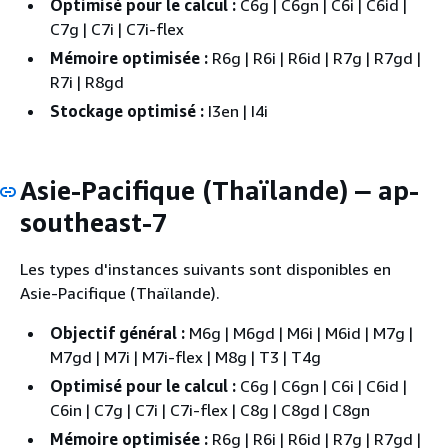
Optimisé pour le calcul :
C6g | C6gn | C6i | C6id |
C7g | C7i | C7i-flex
Mémoire optimisée :
R6g | R6i | R6id | R7g | R7gd |
R7i | R8gd
Stockage optimisé :
I3en | I4i
Asie-Pacifique (Thaïlande)
ap-
—
southeast-7
Les types d'instances suivants sont disponibles en
Asie-Pacifique (Thaïlande).
Objectif général :
M6g | M6gd | M6i | M6id | M7g |
M7gd | M7i | M7i-flex | M8g | T3 | T4g
Optimisé pour le calcul :
C6g | C6gn | C6i | C6id |
C6in | C7g | C7i | C7i-flex | C8g | C8gd | C8gn
Mémoire optimisée :
R6g | R6i | R6id | R7g | R7gd |