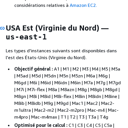
considérations relatives à
Amazon EC2.
USA Est (Virginie du Nord) —
us-east-1
Les types d'instances suivants sont disponibles dans
l'est des États-Unis (Virginie du Nord).
Objectif général :
A1 | M1 | M2 | M3 | M4 | M5 | M5a
| M5ad | M5d | M5dn | M5n | M5zn | M6a | M6g |
M6gd | M6i | M6id | M6idn | M6in | M7a | M7g | M7gd
| M7i | M7i-flex | M8a | M8azn | M8g | M8gb | M8gd |
M8gn | M8i | M8id | M8i-flex | M8in | M8idn | M8ine |
M8ib | M8idb | M9g | M9gd | Mac1 | Mac2 | Mac2-
m1ultra | Mac2-m2 | Mac2-m2pro | Mac-m4 | Mac-
m4pro | Mac-m4max | T1 | T2 | T3 | T3a | T4g
Optimisé pour le calcul :
C1 | C3 | C4 | C5 | C5a |