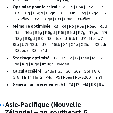
Optimisé pour le calcul :
C4 | C5 | C5a | C5d | C5n |
C6a | C6g | C6gd | C6gn | C6i | C6in | C7g | C7gd | C7i
| C7i-flex | C8g | C8gn | C8i | C8id | C8i-flex
Mémoire optimisée :
R3 | R4 | R5 | R5a | R5ad | R5d
| R5n | R6a | R6g | R6gd | R6i | R6id | R7g | R7gd | R7i
| R8g | R8gd | R8i | R8i-flex | U-6tb1 | U7i-6tb | U7i-
8tb | U7i-12tb | U7in-16tb | X1 | X1e | X2idn | X2iedn
| X8aedz | X8i | z1d
Stockage optimisé :
D2 | D3 | I2 | I3 | I3en | I4i | I7i |
I7ie | I8g | I8ge | Im4gn | Is4gen
Calcul accéléré :
G4dn | G5 | G6 | G6e | G6f | Gr6 |
Gr6f | Inf1 | Inf2 | P4d | P5 | P5en | P6-B200 | Trn1
Génération précédente :
A1 | C4 | I2 | M4 | R3 | R4
Asie-Pacifique (Nouvelle
Zélande)
ap-southeast-6
—