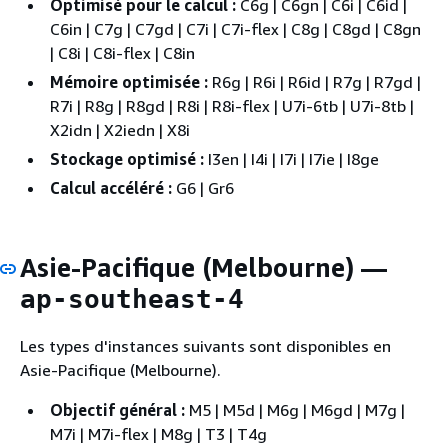
Optimisé pour le calcul :
C6g | C6gn | C6i | C6id |
C6in | C7g | C7gd | C7i | C7i-flex | C8g | C8gd | C8gn
| C8i | C8i-flex | C8in
Mémoire optimisée :
R6g | R6i | R6id | R7g | R7gd |
R7i | R8g | R8gd | R8i | R8i-flex | U7i-6tb | U7i-8tb |
X2idn | X2iedn | X8i
Stockage optimisé :
I3en | I4i | I7i | I7ie | I8ge
Calcul accéléré :
G6 | Gr6
Asie-Pacifique (Melbourne) —
ap-southeast-4
Les types d'instances suivants sont disponibles en
Asie-Pacifique (Melbourne).
Objectif général :
M5 | M5d | M6g | M6gd | M7g |
M7i | M7i-flex | M8g | T3 | T4g