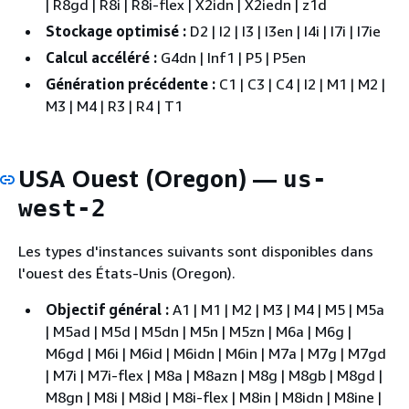
| R8gd | R8i | R8i-flex | X2idn | X2iedn | z1d
Stockage optimisé :
D2 | I2 | I3 | I3en | I4i | I7i | I7ie
Calcul accéléré :
G4dn | Inf1 | P5 | P5en
Génération précédente :
C1 | C3 | C4 | I2 | M1 | M2 |
M3 | M4 | R3 | R4 | T1
USA Ouest (Oregon) —
us-
west-2
Les types d'instances suivants sont disponibles dans
l'ouest des États-Unis (Oregon).
Objectif général :
A1 | M1 | M2 | M3 | M4 | M5 | M5a
| M5ad | M5d | M5dn | M5n | M5zn | M6a | M6g |
M6gd | M6i | M6id | M6idn | M6in | M7a | M7g | M7gd
| M7i | M7i-flex | M8a | M8azn | M8g | M8gb | M8gd |
M8gn | M8i | M8id | M8i-flex | M8in | M8idn | M8ine |