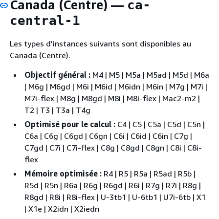
Canada (Centre) —
ca-
central-1
Les types d'instances suivants sont disponibles au
Canada (Centre).
Objectif général :
M4 | M5 | M5a | M5ad | M5d | M6a
| M6g | M6gd | M6i | M6id | M6idn | M6in | M7g | M7i |
M7i-flex | M8g | M8gd | M8i | M8i-flex | Mac2-m2 |
T2 | T3 | T3a | T4g
Optimisé pour le calcul :
C4 | C5 | C5a | C5d | C5n |
C6a | C6g | C6gd | C6gn | C6i | C6id | C6in | C7g |
C7gd | C7i | C7i-flex | C8g | C8gd | C8gn | C8i | C8i-
flex
Mémoire optimisée :
R4 | R5 | R5a | R5ad | R5b |
R5d | R5n | R6a | R6g | R6gd | R6i | R7g | R7i | R8g |
R8gd | R8i | R8i-flex | U-3tb1 | U-6tb1 | U7i-6tb | X1
| X1e | X2idn | X2iedn