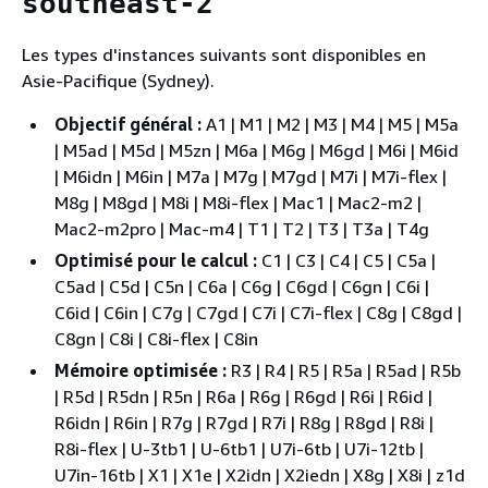
southeast-2
Les types d'instances suivants sont disponibles en
Asie-Pacifique (Sydney).
Objectif général :
A1 | M1 | M2 | M3 | M4 | M5 | M5a
| M5ad | M5d | M5zn | M6a | M6g | M6gd | M6i | M6id
| M6idn | M6in | M7a | M7g | M7gd | M7i | M7i-flex |
M8g | M8gd | M8i | M8i-flex | Mac1 | Mac2-m2 |
Mac2-m2pro | Mac-m4 | T1 | T2 | T3 | T3a | T4g
Optimisé pour le calcul :
C1 | C3 | C4 | C5 | C5a |
C5ad | C5d | C5n | C6a | C6g | C6gd | C6gn | C6i |
C6id | C6in | C7g | C7gd | C7i | C7i-flex | C8g | C8gd |
C8gn | C8i | C8i-flex | C8in
Mémoire optimisée :
R3 | R4 | R5 | R5a | R5ad | R5b
| R5d | R5dn | R5n | R6a | R6g | R6gd | R6i | R6id |
R6idn | R6in | R7g | R7gd | R7i | R8g | R8gd | R8i |
R8i-flex | U-3tb1 | U-6tb1 | U7i-6tb | U7i-12tb |
U7in-16tb | X1 | X1e | X2idn | X2iedn | X8g | X8i | z1d