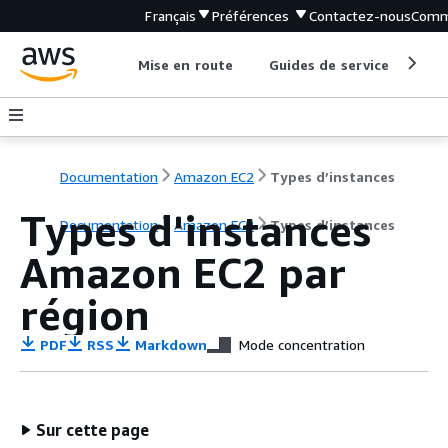
Français
Préférences
Contactez-nous
Comm
Mise en route
Guides de service
Out
Documentation
Amazon EC2
Types d’instances
Types d'instances
Documentation
Amazon EC2
Types d’instances
Amazon EC2 par
région
PDF
RSS
Markdown
Mode concentration
Sur cette page