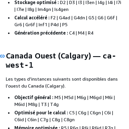
Stockage optimisé :
D2 | D3 | I3 | I3en | I4g | I4i | I7i
| I7ie | I8g | Im4gn | Is4gen
Calcul accéléré :
F2 | G4ad | G4dn | G5 | G6 | G6f |
Gr6 | Gr6f | Inf1 | P4d | P5
Génération précédente :
C4 | M4 | R4
Canada Ouest (Calgary) —
ca-
west-1
Les types d'instances suivants sont disponibles dans
l'ouest du Canada (Calgary).
Objectif général :
M5 | M5d | M6g | M6gd | M6i |
M6id | M8g | T3 | T4g
Optimisé pour le calcul :
C5 | C6g | C6gn | C6i |
C6id | C6in | C7g | C8g | C8gn
Mémoire optimisée :
R5 | R6g | R6i | R6id | R7g |