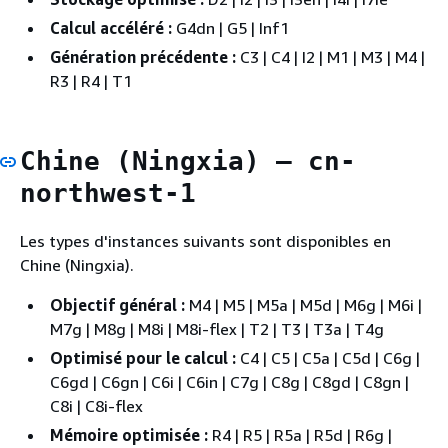
Calcul accéléré :
G4dn | G5 | Inf1
Génération précédente :
C3 | C4 | I2 | M1 | M3 | M4 |
R3 | R4 | T1
Chine (Ningxia) — cn-
northwest-1
Les types d'instances suivants sont disponibles en
Chine (Ningxia).
Objectif général :
M4 | M5 | M5a | M5d | M6g | M6i |
M7g | M8g | M8i | M8i-flex | T2 | T3 | T3a | T4g
Optimisé pour le calcul :
C4 | C5 | C5a | C5d | C6g |
C6gd | C6gn | C6i | C6in | C7g | C8g | C8gd | C8gn |
C8i | C8i-flex
Mémoire optimisée :
R4 | R5 | R5a | R5d | R6g |