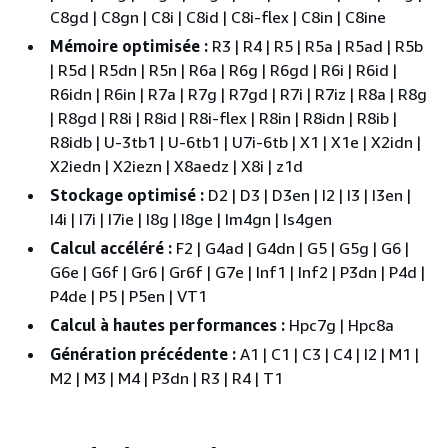
C8gd | C8gn | C8i | C8id | C8i-flex | C8in | C8ine
Mémoire optimisée :
R3 | R4 | R5 | R5a | R5ad | R5b
| R5d | R5dn | R5n | R6a | R6g | R6gd | R6i | R6id |
R6idn | R6in | R7a | R7g | R7gd | R7i | R7iz | R8a | R8g
| R8gd | R8i | R8id | R8i-flex | R8in | R8idn | R8ib |
R8idb | U-3tb1 | U-6tb1 | U7i-6tb | X1 | X1e | X2idn |
X2iedn | X2iezn | X8aedz | X8i | z1d
Stockage optimisé :
D2 | D3 | D3en | I2 | I3 | I3en |
I4i | I7i | I7ie | I8g | I8ge | Im4gn | Is4gen
Calcul accéléré :
F2 | G4ad | G4dn | G5 | G5g | G6 |
G6e | G6f | Gr6 | Gr6f | G7e | Inf1 | Inf2 | P3dn | P4d |
P4de | P5 | P5en | VT1
Calcul à hautes performances :
Hpc7g | Hpc8a
Génération précédente :
A1 | C1 | C3 | C4 | I2 | M1 |
M2 | M3 | M4 | P3dn | R3 | R4 | T1