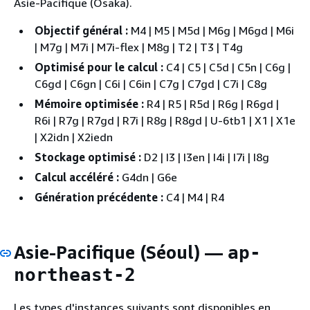
Asie-Pacifique (Osaka).
Objectif général :
M4 | M5 | M5d | M6g | M6gd | M6i
| M7g | M7i | M7i-flex | M8g | T2 | T3 | T4g
Optimisé pour le calcul :
C4 | C5 | C5d | C5n | C6g |
C6gd | C6gn | C6i | C6in | C7g | C7gd | C7i | C8g
Mémoire optimisée :
R4 | R5 | R5d | R6g | R6gd |
R6i | R7g | R7gd | R7i | R8g | R8gd | U-6tb1 | X1 | X1e
| X2idn | X2iedn
Stockage optimisé :
D2 | I3 | I3en | I4i | I7i | I8g
Calcul accéléré :
G4dn | G6e
Génération précédente :
C4 | M4 | R4
Asie-Pacifique (Séoul) —
ap-
northeast-2
Les types d'instances suivants sont disponibles en