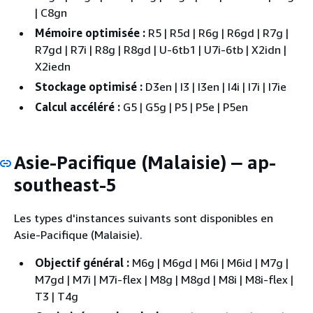
| C8gn
Mémoire optimisée :
R5 | R5d | R6g | R6gd | R7g |
R7gd | R7i | R8g | R8gd | U-6tb1 | U7i-6tb | X2idn |
X2iedn
Stockage optimisé :
D3en | I3 | I3en | I4i | I7i | I7ie
Calcul accéléré :
G5 | G5g | P5 | P5e | P5en
Asie-Pacifique (Malaisie)
ap-
—
southeast-5
Les types d'instances suivants sont disponibles en
Asie-Pacifique (Malaisie).
Objectif général :
M6g | M6gd | M6i | M6id | M7g |
M7gd | M7i | M7i-flex | M8g | M8gd | M8i | M8i-flex |
T3 | T4g