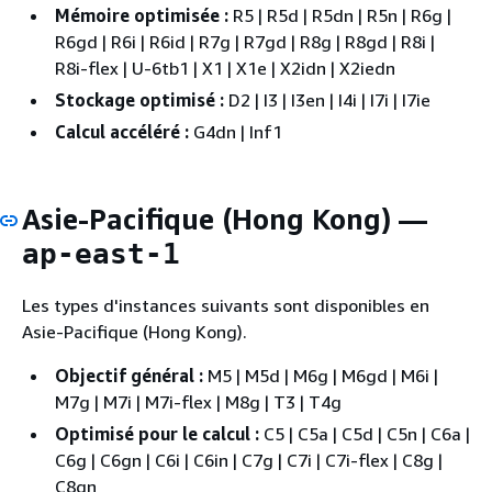
Mémoire optimisée :
R5 | R5d | R5dn | R5n | R6g |
R6gd | R6i | R6id | R7g | R7gd | R8g | R8gd | R8i |
R8i-flex | U-6tb1 | X1 | X1e | X2idn | X2iedn
Stockage optimisé :
D2 | I3 | I3en | I4i | I7i | I7ie
Calcul accéléré :
G4dn | Inf1
Asie-Pacifique (Hong Kong) —
ap-east-1
Les types d'instances suivants sont disponibles en
Asie-Pacifique (Hong Kong).
Objectif général :
M5 | M5d | M6g | M6gd | M6i |
M7g | M7i | M7i-flex | M8g | T3 | T4g
Optimisé pour le calcul :
C5 | C5a | C5d | C5n | C6a |
C6g | C6gn | C6i | C6in | C7g | C7i | C7i-flex | C8g |
C8gn