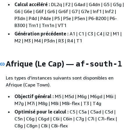
Calcul accéléré :
DL2q | F2 | G4ad | G4dn | G5 | G5g |
G6 | G6e | G6f | Gr6 | Gr6f | G7 | G7e | Inf1 | Inf2 |
P3dn | P4d | P4de | P5 | P5e | P5en | P6-B200 | P6-
B300 | Trn1 | Trn1n | VT1
Génération précédente :
A1 | C1 | C3 | C4 | I2 | M1 |
M2 | M3 | M4 | P3dn | R3 | R4 | T1
Afrique (Le Cap) —
af-south-1
Les types d'instances suivants sont disponibles en
Afrique (Cape Town).
Objectif général :
M5 | M5d | M6g | M6gd | M6i |
M7g | M7i | M8g | M8i | M8i-flex | T3 | T4g
Optimisé pour le calcul :
C5 | C5a | C5ad | C5d |
C5n | C6g | C6gd | C6i | C6in | C7g | C7i | C7i-flex |
C8g | C8gn | C8i | C8i-flex