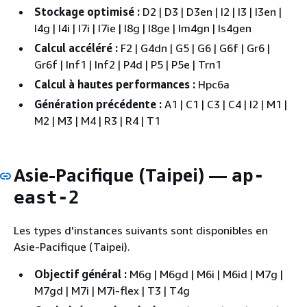
Stockage optimisé :
D2 | D3 | D3en | I2 | I3 | I3en |
I4g | I4i | I7i | I7ie | I8g | I8ge | Im4gn | Is4gen
Calcul accéléré :
F2 | G4dn | G5 | G6 | G6f | Gr6 |
Gr6f | Inf1 | Inf2 | P4d | P5 | P5e | Trn1
Calcul à hautes performances :
Hpc6a
Génération précédente :
A1 | C1 | C3 | C4 | I2 | M1 |
M2 | M3 | M4 | R3 | R4 | T1
Asie-Pacifique (Taipei) —
ap-
east-2
Les types d'instances suivants sont disponibles en
Asie-Pacifique (Taipei).
Objectif général :
M6g | M6gd | M6i | M6id | M7g |
M7gd | M7i | M7i-flex | T3 | T4g