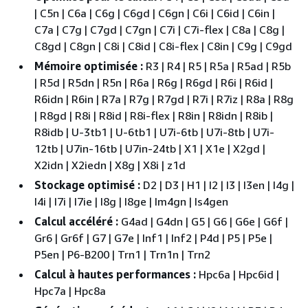
| C5n | C6a | C6g | C6gd | C6gn | C6i | C6id | C6in |
C7a | C7g | C7gd | C7gn | C7i | C7i-flex | C8a | C8g |
C8gd | C8gn | C8i | C8id | C8i-flex | C8in | C9g | C9gd
Mémoire optimisée :
R3 | R4 | R5 | R5a | R5ad | R5b
| R5d | R5dn | R5n | R6a | R6g | R6gd | R6i | R6id |
R6idn | R6in | R7a | R7g | R7gd | R7i | R7iz | R8a | R8g
| R8gd | R8i | R8id | R8i-flex | R8in | R8idn | R8ib |
R8idb | U-3tb1 | U-6tb1 | U7i-6tb | U7i-8tb | U7i-
12tb | U7in-16tb | U7in-24tb | X1 | X1e | X2gd |
X2idn | X2iedn | X8g | X8i | z1d
Stockage optimisé :
D2 | D3 | H1 | I2 | I3 | I3en | I4g |
I4i | I7i | I7ie | I8g | I8ge | Im4gn | Is4gen
Calcul accéléré :
G4ad | G4dn | G5 | G6 | G6e | G6f |
Gr6 | Gr6f | G7 | G7e | Inf1 | Inf2 | P4d | P5 | P5e |
P5en | P6-B200 | Trn1 | Trn1n | Trn2
Calcul à hautes performances :
Hpc6a | Hpc6id |
Hpc7a | Hpc8a