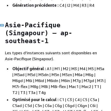
Génération précédente :
C4 | I2 | M4 | R3 | R4
Asie-Pacifique
(Singapour) — ap-
southeast-1
Les types d'instances suivants sont disponibles en
Asie-Pacifique (Singapour).
Objectif général :
A1 | M1 | M2 | M3 | M4 | M5 | M5a
| M5ad | M5d | M5dn | M5n | M5zn | M6a | M6g |
M6gd | M6i | M6id | M6idn | M6in | M7g | M7gd | M7i |
M7i-flex | M8g | M8i | M8i-flex | Mac1 | Mac2 | T1 |
T2 | T3 | T3a | T4g
Optimisé pour le calcul :
C1 | C3 | C4 | C5 | C5a |
C5ad | C5d | C5n | C6a | C6g | C6gd | C6gn | C6i |