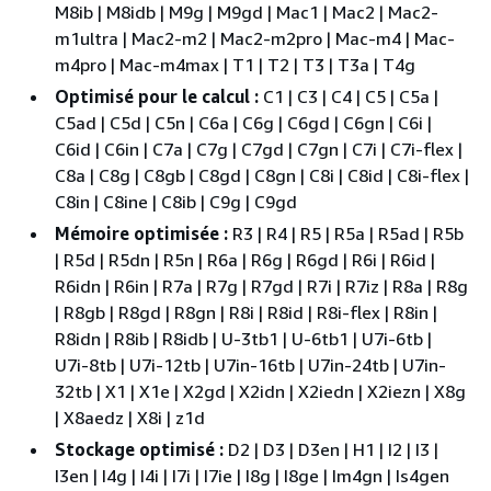
M8ib | M8idb | M9g | M9gd | Mac1 | Mac2 | Mac2-
m1ultra | Mac2-m2 | Mac2-m2pro | Mac-m4 | Mac-
m4pro | Mac-m4max | T1 | T2 | T3 | T3a | T4g
Optimisé pour le calcul :
C1 | C3 | C4 | C5 | C5a |
C5ad | C5d | C5n | C6a | C6g | C6gd | C6gn | C6i |
C6id | C6in | C7a | C7g | C7gd | C7gn | C7i | C7i-flex |
C8a | C8g | C8gb | C8gd | C8gn | C8i | C8id | C8i-flex |
C8in | C8ine | C8ib | C9g | C9gd
Mémoire optimisée :
R3 | R4 | R5 | R5a | R5ad | R5b
| R5d | R5dn | R5n | R6a | R6g | R6gd | R6i | R6id |
R6idn | R6in | R7a | R7g | R7gd | R7i | R7iz | R8a | R8g
| R8gb | R8gd | R8gn | R8i | R8id | R8i-flex | R8in |
R8idn | R8ib | R8idb | U-3tb1 | U-6tb1 | U7i-6tb |
U7i-8tb | U7i-12tb | U7in-16tb | U7in-24tb | U7in-
32tb | X1 | X1e | X2gd | X2idn | X2iedn | X2iezn | X8g
| X8aedz | X8i | z1d
Stockage optimisé :
D2 | D3 | D3en | H1 | I2 | I3 |
I3en | I4g | I4i | I7i | I7ie | I8g | I8ge | Im4gn | Is4gen