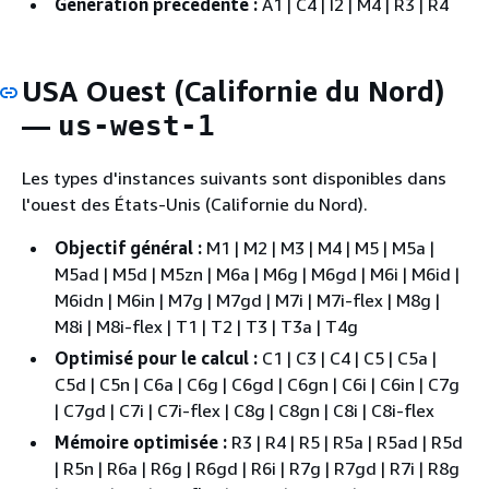
Génération précédente :
A1 | C4 | I2 | M4 | R3 | R4
USA Ouest (Californie du Nord)
—
us-west-1
Les types d'instances suivants sont disponibles dans
l'ouest des États-Unis (Californie du Nord).
Objectif général :
M1 | M2 | M3 | M4 | M5 | M5a |
M5ad | M5d | M5zn | M6a | M6g | M6gd | M6i | M6id |
M6idn | M6in | M7g | M7gd | M7i | M7i-flex | M8g |
M8i | M8i-flex | T1 | T2 | T3 | T3a | T4g
Optimisé pour le calcul :
C1 | C3 | C4 | C5 | C5a |
C5d | C5n | C6a | C6g | C6gd | C6gn | C6i | C6in | C7g
| C7gd | C7i | C7i-flex | C8g | C8gn | C8i | C8i-flex
Mémoire optimisée :
R3 | R4 | R5 | R5a | R5ad | R5d
| R5n | R6a | R6g | R6gd | R6i | R7g | R7gd | R7i | R8g