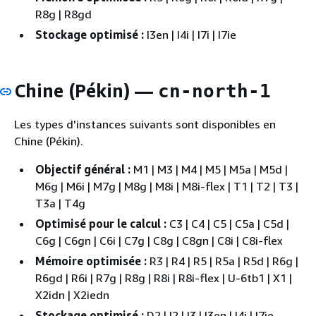
R8g | R8gd
Stockage optimisé :
I3en | I4i | I7i | I7ie
Chine (Pékin) —
cn-north-1
Les types d'instances suivants sont disponibles en
Chine (Pékin).
Objectif général :
M1 | M3 | M4 | M5 | M5a | M5d |
M6g | M6i | M7g | M8g | M8i | M8i-flex | T1 | T2 | T3 |
T3a | T4g
Optimisé pour le calcul :
C3 | C4 | C5 | C5a | C5d |
C6g | C6gn | C6i | C7g | C8g | C8gn | C8i | C8i-flex
Mémoire optimisée :
R3 | R4 | R5 | R5a | R5d | R6g |
R6gd | R6i | R7g | R8g | R8i | R8i-flex | U-6tb1 | X1 |
X2idn | X2iedn
Stockage optimisé :
D2 | I2 | I3 | I3en | I4i | I7ie