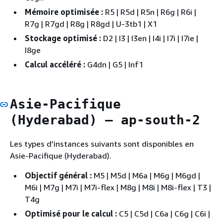
Mémoire optimisée :
R5 | R5d | R5n | R6g | R6i |
R7g | R7gd | R8g | R8gd | U-3tb1 | X1
Stockage optimisé :
D2 | I3 | I3en | I4i | I7i | I7ie |
I8ge
Calcul accéléré :
G4dn | G5 | Inf1
Asie-Pacifique
(Hyderabad) — ap-south-2
Les types d'instances suivants sont disponibles en
Asie-Pacifique (Hyderabad).
Objectif général :
M5 | M5d | M6a | M6g | M6gd |
M6i | M7g | M7i | M7i-flex | M8g | M8i | M8i-flex | T3 |
T4g
Optimisé pour le calcul :
C5 | C5d | C6a | C6g | C6i |