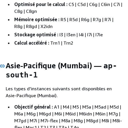
Optimisé pour le calcul :
C5 | C5d | C6g | C6in | C7i |
C8g | C8gn
Mémoire optimisée :
R5 | R5d | R6g | R7g | R7i |
R8g | R8gd | X2idn
Stockage optimisé :
I3 | I3en | I4i | I7i | I7ie
Calcul accéléré :
Trn1 | Trn2
Asie-Pacifique (Mumbai) —
ap-
south-1
Les types d'instances suivants sont disponibles en
Asie-Pacifique (Mumbai).
Objectif général :
A1 | M4 | M5 | M5a | M5ad | M5d |
M6a | M6g | M6gd | M6i | M6id | M6idn | M6in | M7g |
M7gd | M7i | M7i-flex | M8a | M8g | M8gd | M8i | M8i-
flex | Mac1 | T2 | T3 | T3a | T4g