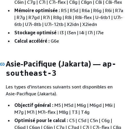
C6in | C7g | C7i | C7i-flex | C8g | C8gn | C8i | C8i-flex
Mémoire optimisée :
R5 | R5d | R6a | R6g | R6i | R7a
| R7g | R7gd | R7i | R8g | R8i | R8i-flex | U-6tb1 | U7i-
6tb | U7i-8tb | U7i-12tb | X2idn | X2iedn
Stockage optimisé :
I3 | I3en | I4i | I7i | I7ie
Calcul accéléré :
G6e
Asie-Pacifique (Jakarta) —
ap-
southeast-3
Les types d'instances suivants sont disponibles en
Asie-Pacifique (Jakarta).
Objectif général :
M5 | M5d | M6g | M6gd | M6i |
M7g | M7i | M7i-flex | M8g | T3 | T4g
Optimisé pour le calcul :
C5 | C5d | C5n | C6g |
C6gd | C6gn | C6in | C7g | C7gd | C7i | C7i-flex | C8g