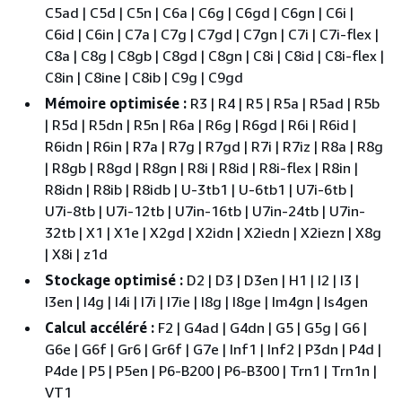
C5ad | C5d | C5n | C6a | C6g | C6gd | C6gn | C6i |
C6id | C6in | C7a | C7g | C7gd | C7gn | C7i | C7i-flex |
C8a | C8g | C8gb | C8gd | C8gn | C8i | C8id | C8i-flex |
C8in | C8ine | C8ib | C9g | C9gd
Mémoire optimisée :
R3 | R4 | R5 | R5a | R5ad | R5b
| R5d | R5dn | R5n | R6a | R6g | R6gd | R6i | R6id |
R6idn | R6in | R7a | R7g | R7gd | R7i | R7iz | R8a | R8g
| R8gb | R8gd | R8gn | R8i | R8id | R8i-flex | R8in |
R8idn | R8ib | R8idb | U-3tb1 | U-6tb1 | U7i-6tb |
U7i-8tb | U7i-12tb | U7in-16tb | U7in-24tb | U7in-
32tb | X1 | X1e | X2gd | X2idn | X2iedn | X2iezn | X8g
| X8i | z1d
Stockage optimisé :
D2 | D3 | D3en | H1 | I2 | I3 |
I3en | I4g | I4i | I7i | I7ie | I8g | I8ge | Im4gn | Is4gen
Calcul accéléré :
F2 | G4ad | G4dn | G5 | G5g | G6 |
G6e | G6f | Gr6 | Gr6f | G7e | Inf1 | Inf2 | P3dn | P4d |
P4de | P5 | P5en | P6-B200 | P6-B300 | Trn1 | Trn1n |
VT1