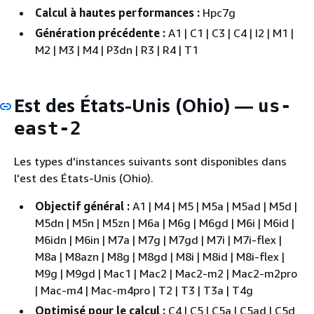
Calcul à hautes performances :
Hpc7g
Génération précédente :
A1 | C1 | C3 | C4 | I2 | M1 |
M2 | M3 | M4 | P3dn | R3 | R4 | T1
Est des États-Unis (Ohio) —
us-
east-2
Les types d'instances suivants sont disponibles dans
l'est des États-Unis (Ohio).
Objectif général :
A1 | M4 | M5 | M5a | M5ad | M5d |
M5dn | M5n | M5zn | M6a | M6g | M6gd | M6i | M6id |
M6idn | M6in | M7a | M7g | M7gd | M7i | M7i-flex |
M8a | M8azn | M8g | M8gd | M8i | M8id | M8i-flex |
M9g | M9gd | Mac1 | Mac2 | Mac2-m2 | Mac2-m2pro
| Mac-m4 | Mac-m4pro | T2 | T3 | T3a | T4g
Optimisé pour le calcul :
C4 | C5 | C5a | C5ad | C5d