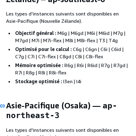
Les types d'instances suivants sont disponibles en
Asie-Pacifique (Nouvelle Zélande).
Objectif général :
M6g | M6gd | M6i | M6id | M7g |
M7gd | M7i | M7i-flex | M8i | M8i-flex | T3 | T4g
Optimisé pour le calcul :
C6g | C6gn | C6i | C6id |
C7g | C7i | C7i-flex | C8gd | C8i | C8i-flex
Mémoire optimisée :
R6g | R6i | R6id | R7g | R7gd |
R7i | R8g | R8i | R8i-flex
Stockage optimisé :
I3en | I4i
Asie-Pacifique (Osaka) —
ap-
northeast-3
Les types d'instances suivants sont disponibles en