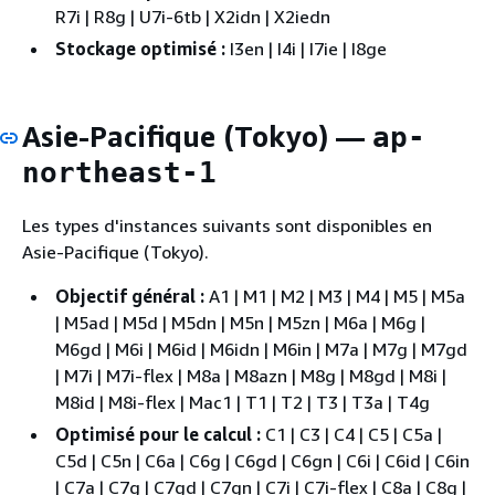
R7i | R8g | U7i-6tb | X2idn | X2iedn
Stockage optimisé :
I3en | I4i | I7ie | I8ge
Asie-Pacifique (Tokyo) —
ap-
northeast-1
Les types d'instances suivants sont disponibles en
Asie-Pacifique (Tokyo).
Objectif général :
A1 | M1 | M2 | M3 | M4 | M5 | M5a
| M5ad | M5d | M5dn | M5n | M5zn | M6a | M6g |
M6gd | M6i | M6id | M6idn | M6in | M7a | M7g | M7gd
| M7i | M7i-flex | M8a | M8azn | M8g | M8gd | M8i |
M8id | M8i-flex | Mac1 | T1 | T2 | T3 | T3a | T4g
Optimisé pour le calcul :
C1 | C3 | C4 | C5 | C5a |
C5d | C5n | C6a | C6g | C6gd | C6gn | C6i | C6id | C6in
| C7a | C7g | C7gd | C7gn | C7i | C7i-flex | C8a | C8g |