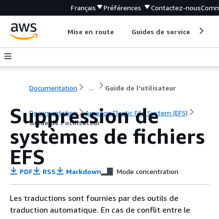
Français
Préférences
Contactez-nous
Comm
Mise en route
Guides de service
Out
Documentation
...
Guide de l’utilisateur
Suppression de
Documentation
Amazon Elastic File System (EFS)
Guide de l’utilisateur
systèmes de fichiers
EFS
PDF
RSS
Markdown
Mode concentration
Les traductions sont fournies par des outils de
traduction automatique. En cas de conflit entre le