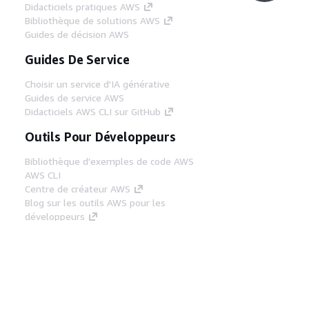
Didacticiels pratiques AWS
Bibliothèque de solutions AWS
Guides de décision AWS
Guides De Service
Choisir un service d'IA générative
Guides de service AWS
Didacticiels AWS CLI sur GitHub
Outils Pour Développeurs
Bibliothèque d'exemples de code AWS
AWS CLI
Centre de créateur AWS
Blog sur les outils AWS pour les
développeurs
Liens Utiles
Téléchargez les documents du serveur MCP
AWS
Connectez-vous à la console AWS
AWS re:Post