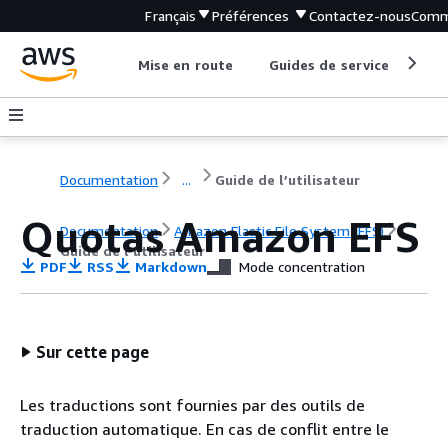
Français
Préférences
Contactez-nous
Comm
Mise en route
Guides de service
Out
Documentation
...
Guide de l’utilisateur
Quotas Amazon EFS
Documentation
Amazon Elastic File System (EFS)
Guide de l’utilisateur
PDF
RSS
Markdown
Mode concentration
Sur cette page
Les traductions sont fournies par des outils de
traduction automatique. En cas de conflit entre le