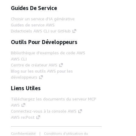
Guides De Service
Choisir un service d'IA générative
Guides de service AWS
Didacticiels AWS CLI sur GitHub
Outils Pour Développeurs
Bibliothèque d'exemples de code AWS
AWS CLI
Centre de créateur AWS
Blog sur les outils AWS pour les
développeurs
Liens Utiles
Téléchargez les documents du serveur MCP
AWS
Connectez-vous à la console AWS
AWS re:Post
Confidentialité
Conditions d'utilisation du