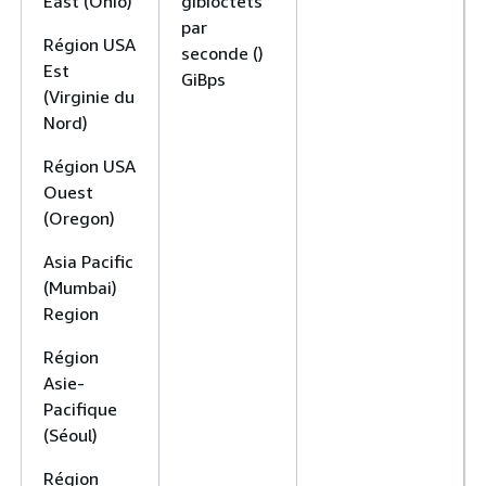
East (Ohio)
gibioctets
par
Région USA
seconde ()
Est
GiBps
(Virginie du
Nord)
Région USA
Ouest
(Oregon)
Asia Pacific
(Mumbai)
Region
Région
Asie-
Pacifique
(Séoul)
Région