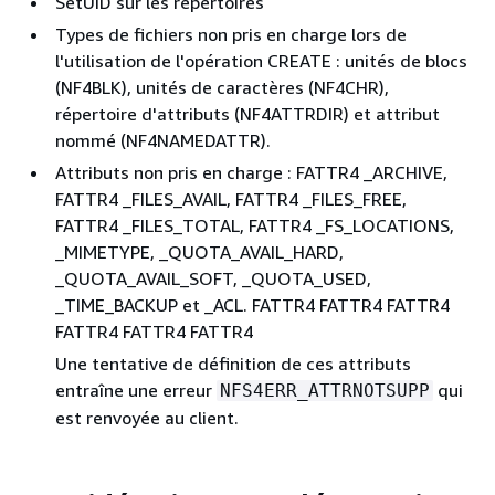
SetUID sur les répertoires
Types de fichiers non pris en charge lors de
l'utilisation de l'opération CREATE : unités de blocs
(NF4BLK), unités de caractères (NF4CHR),
répertoire d'attributs (NF4ATTRDIR) et attribut
nommé (NF4NAMEDATTR).
Attributs non pris en charge : FATTR4 _ARCHIVE,
FATTR4 _FILES_AVAIL, FATTR4 _FILES_FREE,
FATTR4 _FILES_TOTAL, FATTR4 _FS_LOCATIONS,
_MIMETYPE, _QUOTA_AVAIL_HARD,
_QUOTA_AVAIL_SOFT, _QUOTA_USED,
_TIME_BACKUP et _ACL. FATTR4 FATTR4 FATTR4
FATTR4 FATTR4 FATTR4
Une tentative de définition de ces attributs
entraîne une erreur
qui
NFS4ERR_ATTRNOTSUPP
est renvoyée au client.