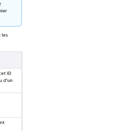
z
hier
 les
cet ID
u d'un
ant