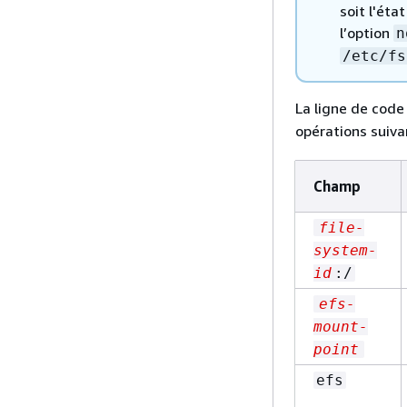
soit l'éta
l’option
n
/etc/fs
La ligne de code
opérations suiva
Champ
file-
system-
id
:/
efs-
mount-
point
efs