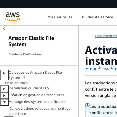
Mise en route
Guides de service
Documentati
Amazon Elastic File
System
Activ
Documentati
Guide de l’utilisateur
instan
PDF
RSS
M
Qu’est ce qu’Amazon Elastic File
System ?
Les traductions 
Prise en main
Installation du client EFS
conflit entre le 
Création et gestion de ressources
version anglaise
Montage des systèmes de fichiers
Les traduction
Considérations relatives au montage
conflit entre 
pour Linux