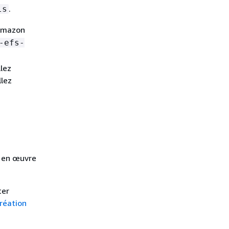
.
ls
 Amazon
-efs-
llez
llez
e en œuvre
ter
réation