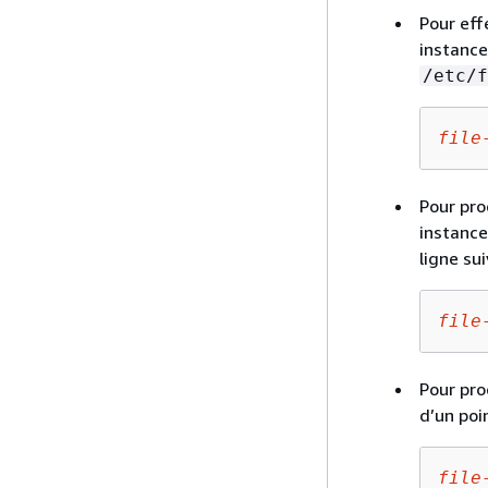
Pour eff
instance
/etc/f
file
Pour pr
instance 
ligne su
file
Pour pro
d’un poi
file