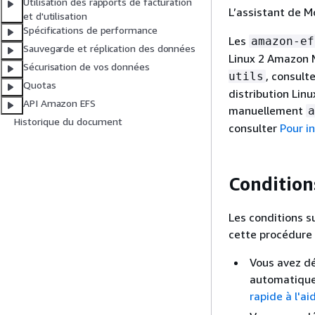
Utilisation des rapports de facturation
L’assistant de M
et d'utilisation
Spécifications de performance
Les
amazon-ef
Sauvegarde et réplication des données
Linux 2 Amazon M
Sécurisation de vos données
, consult
utils
Quotas
distribution Linu
API Amazon EFS
manuellement
a
Historique du document
consulter
Pour in
Condition
Les conditions s
cette procédure 
Vous avez dé
automatiquem
rapide à l'ai