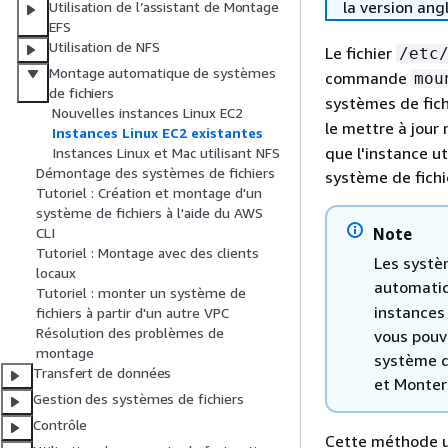
la version ang
Utilisation de l’assistant de Montage
EFS
Utilisation de NFS
Le fichier
/etc
Montage automatique de systèmes
commande
mou
de fichiers
systèmes de fich
Nouvelles instances Linux EC2
le mettre à jou
Instances Linux EC2 existantes
que l'instance u
Instances Linux et Mac utilisant NFS
Démontage des systèmes de fichiers
système de fichi
Tutoriel : Création et montage d'un
système de fichiers à l'aide du AWS
Note
CLI
Tutoriel : Montage avec des clients
Les systè
locaux
automatiq
Tutoriel : monter un système de
instances
fichiers à partir d'un autre VPC
Résolution des problèmes de
vous pouv
montage
système d
Transfert de données
et Monter
Gestion des systèmes de fichiers
Contrôle
Cette méthode ut