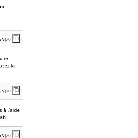
une
svport,tls,iam 0 0
 une
utez la
svport,tls,iam,awsprofile=
namedprofile
 0 0
 à l’aide
.
ab
svport,tls,accesspoint=
access-point-id
 0 0