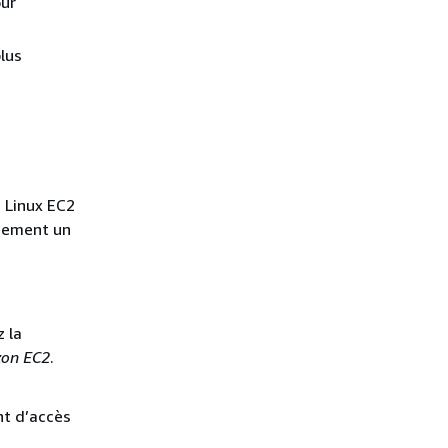
our
plus
e Linux EC2
quement un
 la
zon EC2
.
nt d’accès