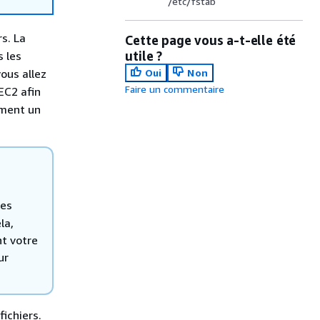
/etc/fstab
s. La
Cette page vous a-t-elle été
utile ?
s les
ous allez
Oui
Non
Faire un commentaire
EC2 afin
ement un
les
la,
t votre
ur
ichiers.