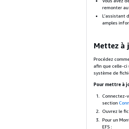
Vous avez dé
remonter au
L’assistant 
amples infor
Mettez à j
Procédez comme s
afin que celle-c
système de fichi
Pour mettre à jo
Connectez-vo
section
Conn
Ouvrez le fi
Pour un Mont
EFS :