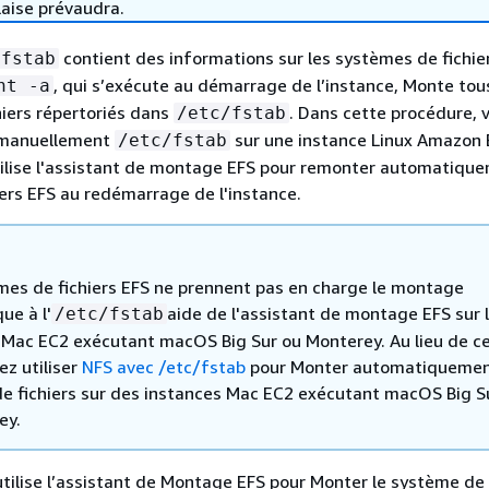
laise prévaudra.
contient des informations sur les systèmes de fichier
/fstab
, qui s’exécute au démarrage de l’instance, Monte tou
nt -a
iers répertoriés dans
. Dans cette procédure, v
/etc/fstab
r manuellement
sur une instance Linux Amazon 
/etc/fstab
tilise l'assistant de montage EFS pour remonter automatiqu
ers EFS au redémarrage de l'instance.
mes de fichiers EFS ne prennent pas en charge le montage
ue à l'
aide de l'assistant de montage EFS sur 
/etc/fstab
 Mac EC2 exécutant macOS Big Sur ou Monterey. Au lieu de ce
ez utiliser
NFS avec /etc/fstab
pour Monter automatiquemen
e fichiers sur des instances Mac EC2 exécutant macOS Big S
ey.
ilise l’assistant de Montage EFS pour Monter le système de f