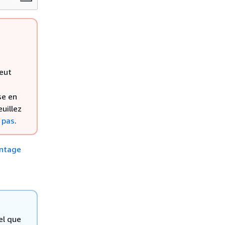
eut
se en
uillez
 pas
.
ntage
el que