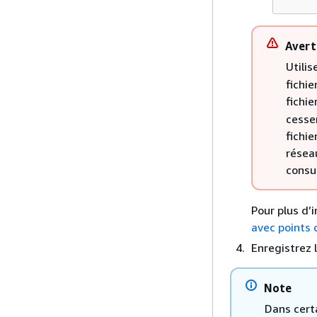
Avert
Utilis
fichi
fichie
cesse
fichie
réseau
consu
Pour plus d’
avec points 
Enregistrez l
Note
Dans cert