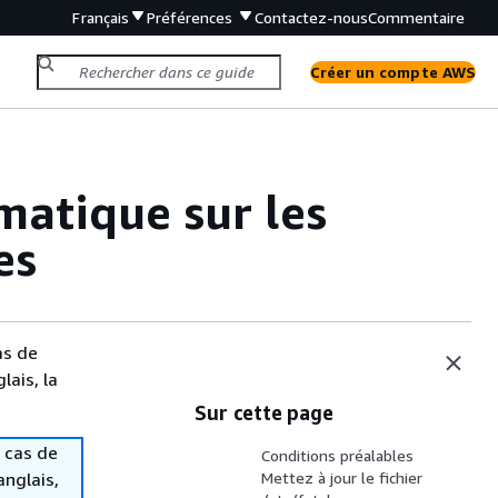
Français
Préférences
Contactez-nous
Commentaire
Créer un compte AWS
atique sur les
es
as de
lais, la
Sur cette page
 cas de
Conditions préalables
anglais,
Mettez à jour le fichier