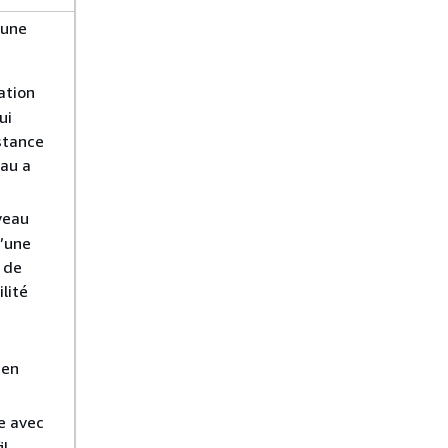
’une
ation
ui
stance
eau a
veau
u’une
 de
lité
 en
e avec
il