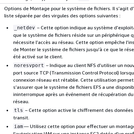
Options de Montage pour le système de fichiers. Il s’agit d
liste séparée par des virgules des options suivantes :
– Cette option indique au système d’exploit
_netdev
que le système de fichiers réside sur un périphérique q
nécessite l’accès au réseau. Cette option empêche l’in
de Monter le système de fichiers jusqu’à ce que le rés
été activé sur le client.
– Indique au client NFS d’utiliser un nou
noresvport
port source TCP (Transmission Control Protocol) lorsq
connexion réseau est rétablie. Cette utilisation permet
s’assurer que le système de fichiers EFS a une disponibi
ininterrompue après un événement de récupération du
réseau.
– Cette option active le chiffrement des données
tls
transit.
— Utilisez cette option pour effectuer un montag
iam
l'autorisation IAM sur une instance EC2 dotée d'un prof