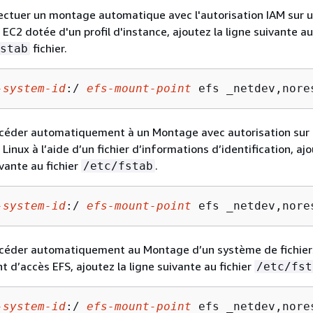
ectuer un montage automatique avec l'autorisation IAM sur 
 EC2 dotée d'un profil d'instance, ajoutez la ligne suivante au
fichier.
stab
-system-id
:/ 
efs-mount-point
 efs _netdev,nore
océder automatiquement à un Montage avec autorisation sur
Linux à l’aide d’un fichier d’informations d’identification, ajo
ivante au fichier
.
/etc/fstab
-system-id
:/ 
efs-mount-point
 efs _netdev,nore
céder automatiquement au Montage d’un système de fichiers
nt d’accès EFS, ajoutez la ligne suivante au fichier
/etc/fst
-system-id
:/ 
efs-mount-point
 efs _netdev,nore