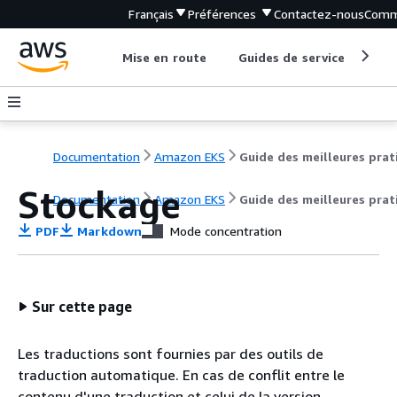
Français
Préférences
Contactez-nous
Comm
Mise en route
Guides de service
Out
Documentation
Amazon EKS
Stockage
Documentation
Amazon EKS
Guide des meilleures prat
PDF
Markdown
Mode concentration
Sur cette page
Les traductions sont fournies par des outils de
traduction automatique. En cas de conflit entre le
contenu d'une traduction et celui de la version